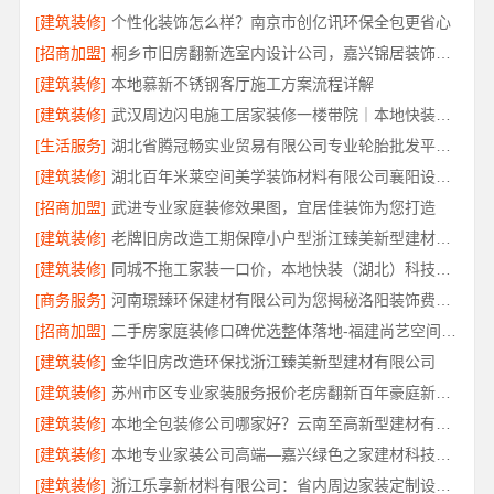
[建筑装修]
个性化装饰怎么样？南京市创亿讯环保全包更省心
[招商加盟]
桐乡市旧房翻新选室内设计公司，嘉兴锦居装饰材料有限公司可靠
[建筑装修]
本地慕新不锈钢客厅施工方案流程详解
[建筑装修]
武汉周边闪电施工居家装修一楼带院｜本地快装（湖北）科技有限公司
[生活服务]
湖北省腾冠畅实业贸易有限公司专业轮胎批发平台解决方案
[建筑装修]
湖北百年米莱空间美学装饰材料有限公司襄阳设计装修轻奢风
[招商加盟]
武进专业家庭装修效果图，宜居佳装饰为您打造
[建筑装修]
老牌旧房改造工期保障小户型浙江臻美新型建材有限公司
[建筑装修]
同城不拖工家装一口价，本地快装（湖北）科技有限公司拒绝增项
[商务服务]
河南璟臻环保建材有限公司为您揭秘洛阳装饰费用明细
[招商加盟]
二手房家庭装修口碑优选整体落地-福建尚艺空间新材料科技有限公司
[建筑装修]
金华旧房改造环保找浙江臻美新型建材有限公司
[建筑装修]
苏州市区专业家装服务报价老房翻新百年豪庭新材料有限公司
[建筑装修]
本地全包装修公司哪家好？云南至高新型建材有限公司首选
[建筑装修]
本地专业家装公司高端—嘉兴绿色之家建材科技有限公司
[建筑装修]
浙江乐享新材料有限公司：省内周边家装定制设计大概报价