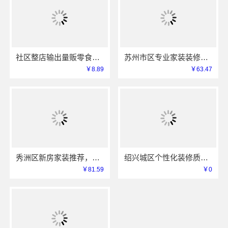
社区整店输出量贩零食适配全场景，河南零百味供应链有限公司专业加盟服务
苏州市区专业家装装修多少钱？百年豪庭新材料有限公司透明报价
￥8.89
￥63.47
秀洲区新房家装推荐，嘉兴锦居装饰材料有限公司一站式整装
绍兴城区个性化装修质量有保障，绍兴卓鑫装饰材料有限公司
￥81.59
￥0