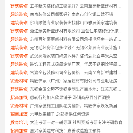
[建筑装修]
五华新房装修施工哪家好？云南至高新型建材有限公司专业施工
[建筑装修]
南京装修公司哪家好？南京市创亿讯口碑不错
[建筑装修]
佛山顺德专业家装装饰找佛山市雅居美家建筑装饰工程有限公司
[建筑装修]
浙江臻美新型建材有限公司 直营住宅装修设计施工婚房
[建筑装修]
苏州百年豪庭新材料有限公司承接毛坯房一站式装修施工
[建筑装修]
无锡毛坯房半包多少钱？无锡亿莱居专业设计施工
[建筑装修]
武汉高端家装口碑怎么样？咨询湖北百年米莱空间美学装饰材料有限公司
[建筑装修]
装饰工程意式极简定制厂家，华居不锈钢诠释简约之美
[建筑装修]
官渡全包装修公司全包价格—云南至高新型建材有限公司
[资源材料]
精匠饰家（广州）家居建材有限公司专业毛坯房装修
[建筑装修]
东钢金属全屋不锈钢定制生产商本地：江苏东钢金属科技有限公司
[招商加盟]
想转行的加入欣果铺子 滞销商品百分百调换
[资源材料]
广州家装施工团队老房翻新，精匠饰家焕发新居
[招商加盟]
六甲欣果铺子 总部提供任何资源
[教育培训]
大连考研一对一辅导班 社科赛斯考研专注考研教育
[招商加盟]
嘉兴家美建材科技：嘉善改造施工预算