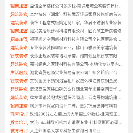
[招商加盟]
靠谱全屋装修公司多少钱-南通宏域全宅装饰建材有限公司
[建筑装修]
本地快装（湖北）科技武汉轻量家庭装修新房首选
[建筑装修]
装饰工程意式极简定制厂家，华居不锈钢专业家装
[招商加盟]
嘉兴美居乐建材科技有限公司，匠心施工新房装修
[招商加盟]
福建尚艺空间新材料科技有限公司全包家庭装修口碑优选报价明细
[建筑装修]
专业家装装修哪家专业，佛山市雅居美家建筑装饰工程有限公司全流程管控透明
[建筑装修]
长沙正规家装零增项承诺，湖南创益讯建筑有限公司
[建筑装修]
嘉兴绿色之家建材科技有限公司-本地化专业室内设计团队省心
[生活服务]
湖北省腾冠畅实业贸易有限公司：知名轮胎平台价格
[建筑装修]
东钢金属不锈钢浴室柜厂家怎么样江苏东钢金属科技有限公司
[建筑装修]
武汉高端家装口碑怎么样湖北百年米莱空间美学装饰材料有限公司
[建筑装修]
盘龙重钢装配式别墅保温隔热，云南晟构建筑建材有限公司匠心打造
[招商加盟]
桐乡市环保室内设计口碑，嘉兴锦居装饰材料有限公司靠谱吗
[教育培训]
珠海200分左右能上的大学招生分数线-北京理工大学珠海学院继教院
[教育培训]
大连mba辅导机构培训谁家专业 社科赛斯匠心研发备战MBA考研
[教育培训]
大连外国语大学专科招生咨询日语专业