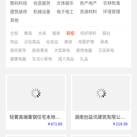
数码科技
信息服务
文体娱乐
房产地产
农林牧渔
建筑装修
机械设备
电子电工
资源材料
环境管理
其他
全部
教具
文具
服装
鞋帽
纺织原料
箱包
饰品
日化用品
化妆品
美容
母婴护理
家具
家纺家饰
厨具餐具
大型家电
厨用电器
卫浴家电
健康电器
生活小家电
成人用品
礼品
轻奢高端重钢住宅本地维保，云南晟构售后无忧
湖南创益讯建筑有限公司本地全案设计多少钱一平售后无忧
￥671.65
￥219.39