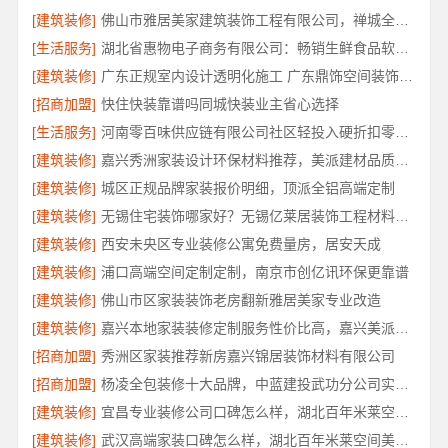
[建筑装修]
佛山市雅居美家建筑装饰工程有限公司，禅城全包家装装修首选
[生活服务]
湖北省惠物电子商务有限公司：畅销生鲜食品软件功能全解析
[建筑装修]
广东正规室内设计透明化施工 广东鼎饰空间装饰工程有限公司
[招商加盟]
快住快装靠谱吗同城快装业主省心选择
[生活服务]
河南零百味供应链有限公司社区轻投入硬折扣零食铺低风险经营
[建筑装修]
嘉兴秀洲家装设计环保材料推荐，美派建材品质整装首选
[建筑装修]
城区正规品牌家装报价明细，顶派全铝高端定制
[建筑装修]
无锡住宅装饰哪家好？无锡亿莱居装饰工程材料有限公司口碑之选
[建筑装修]
西安未央区专业装修公寓免费量房，居安天成
[建筑装修]
浦口高端空间定制定制，南京市创亿讯环保更靠谱
[建筑装修]
佛山市区家装装饰老房翻新雅居美家专业改造
[建筑装修]
嘉兴本地家装装修定制服务性价比高，嘉兴美派建材科技
[招商加盟]
秀洲区家装推荐新房嘉兴锦居装饰材料有限公司
[招商加盟]
杨凌全包装修十大品牌，中蓝建投武功分公司实力推荐
[建筑装修]
宜昌专业装修公司口碑怎么样，湖北百年米莱空间美学装饰材料有限公司值得信赖
[建筑装修]
武汉高端家装口碑怎么样，湖北百年米莱空间美学装饰材料有限公司实力说话