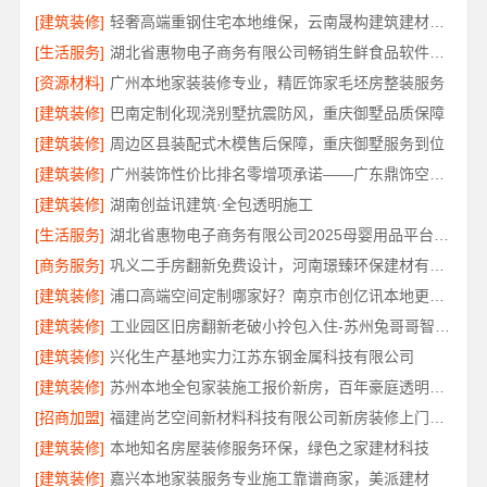
[建筑装修]
轻奢高端重钢住宅本地维保，云南晟构建筑建材有限公司
[生活服务]
湖北省惠物电子商务有限公司畅销生鲜食品软件功能
[资源材料]
广州本地家装装修专业，精匠饰家毛坯房整装服务
[建筑装修]
巴南定制化现浇别墅抗震防风，重庆御墅品质保障
[建筑装修]
周边区县装配式木模售后保障，重庆御墅服务到位
[建筑装修]
广州装饰性价比排名零增项承诺——广东鼎饰空间装饰
[建筑装修]
湖南创益讯建筑·全包透明施工
[生活服务]
湖北省惠物电子商务有限公司2025母婴用品平台优缺点
[商务服务]
巩义二手房翻新免费设计，河南璟臻环保建材有限公司专业方案
[建筑装修]
浦口高端空间定制哪家好？南京市创亿讯本地更省心
[建筑装修]
工业园区旧房翻新老破小拎包入住-苏州兔哥哥智装新材料有限公司
[建筑装修]
兴化生产基地实力江苏东钢金属科技有限公司
[建筑装修]
苏州本地全包家装施工报价新房，百年豪庭透明价格
[招商加盟]
福建尚艺空间新材料科技有限公司新房装修上门量房报价
[建筑装修]
本地知名房屋装修服务环保，绿色之家建材科技
[建筑装修]
嘉兴本地家装服务专业施工靠谱商家，美派建材