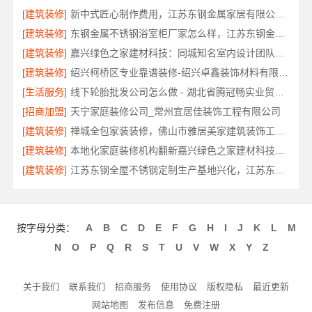
[建筑装修]
新中式匠心制作费用，江苏东钢金属家居有限公司透明报价
[建筑装修]
东钢金属不锈钢浴室柜厂家怎么样，江苏东钢金属科技有限公司口碑解析
[建筑装修]
嘉兴绿色之家建材科技：同城知名室内设计团队高端之选
[建筑装修]
绍兴柯桥区专业靠谱装修-绍兴卓鑫装饰材料有限公司自有施工队
[生活服务]
线下轮胎批发公司怎么做 - 湖北省腾冠畅实业贸易有限公司诚信履约
[招商加盟]
天宁家庭装修公司_常州宜居佳装饰工程有限公司
[建筑装修]
禅城全包家装装修，佛山市雅居美家建筑装饰工程有限公司
[建筑装修]
本地化家庭装修机构翻新嘉兴绿色之家建材科技有限公司
[建筑装修]
江苏东钢全屋不锈钢定制生产基地兴化，江苏东钢金属科技
按字母分类：
A
B
C
D
E
F
G
H
I
J
K
L
M
N
O
P
Q
R
S
T
U
V
W
X
Y
Z
关于我们
联系我们
招商服务
使用协议
版权隐私
最近更新
网站地图
发布信息
免费注册