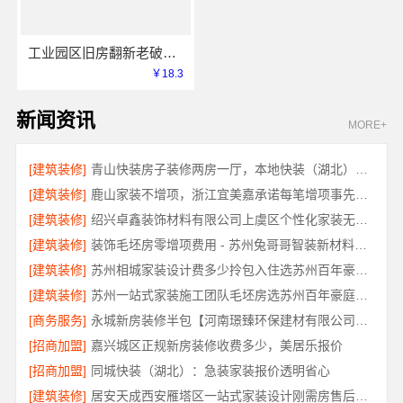
工业园区旧房翻新老破小拎包入住_苏州兔哥哥智装新材料有限公司
￥18.3
新闻资讯
MORE+
[建筑装修]
青山快装房子装修两房一厅，本地快装（湖北）科技有限公司闪电施工速交付
[建筑装修]
鹿山家装不增项，浙江宜美嘉承诺每笔增项事先确认
[建筑装修]
绍兴卓鑫装饰材料有限公司上虞区个性化家装无隐形增项
[建筑装修]
装饰毛坯房零增项费用 - 苏州兔哥哥智装新材料有限公司
[建筑装修]
苏州相城家装设计费多少拎包入住选苏州百年豪庭新材料有限公司
[建筑装修]
苏州一站式家装施工团队毛坯房选苏州百年豪庭新材料有限公司
[商务服务]
永城新房装修半包【河南璟臻环保建材有限公司】灵活方案省心装修
[招商加盟]
嘉兴城区正规新房装修收费多少，美居乐报价
[招商加盟]
同城快装（湖北）：急装家装报价透明省心
[建筑装修]
居安天成西安雁塔区一站式家装设计刚需房售后完善