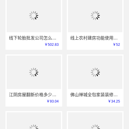
线下轮胎批发公司怎么做？湖北省腾冠畅实业贸易有限公司
线上农村建房功能使用中蓝建投北京建设有限公司四川
￥502.83
￥52
江阴房屋翻新价格多少？无锡亿莱居装饰工程材料有限公司全屋定制
佛山禅城全包家装装修，雅居美家源头模式一站搞定
￥93.04
￥34.25