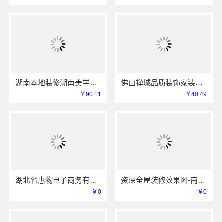
湖南本地装修湖南美学筑家建材商铺装修，本地工艺防潮防霉
佛山禅城品质装饰家装施工选佛山市雅居美家建筑装饰工程有限公司
￥90.11
￥40.49
湖北省惠物电子商务有限公司：畅销生鲜食品软件功能全解析
资深全屋装修效果图-南通宏域全宅装饰建材有限公司
￥0
￥0