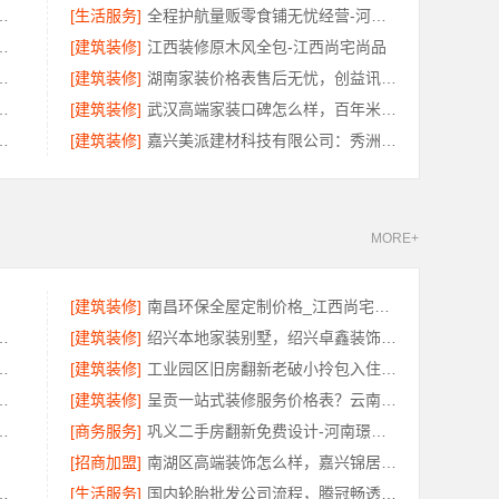
装饰家装施工雅居美家
[生活服务]
全程护航量贩零食铺无忧经营-河南零百味供应链有限公司
格，南通宏域全宅装饰建材有限公司
[建筑装修]
江西装修原木风全包-江西尚宅尚品
技：精装房翻新设计零增项更安心
[建筑装修]
湖南家装价格表售后无忧，创益讯建筑全包透明报价
装选浙江臻美新型建材有限公司
[建筑装修]
武汉高端家装口碑怎么样，百年米莱大平层设计装修实景
价格，云南至高新型建材有限公司
[建筑装修]
嘉兴美派建材科技有限公司：秀洲家装设计环保材料推荐
MORE+
[建筑装修]
南昌环保全屋定制价格_江西尚宅尚品
郸至臻全宅新材料有限公司源头环保
[建筑装修]
绍兴本地家装别墅，绍兴卓鑫装饰材料有限公司打造品质生活
手房家庭装修口碑优选整体落地
[建筑装修]
工业园区旧房翻新老破小拎包入住兔哥哥智装快速交付
房环保兔哥哥智装用材严选
[建筑装修]
呈贡一站式装修服务价格表？云南至高新型建材有限公司闭口合同无增项
制环保优质材料-绍兴卓鑫
[商务服务]
巩义二手房翻新免费设计-河南璟臻环保建材有限公司
[招商加盟]
南湖区高端装饰怎么样，嘉兴锦居装饰材料有限公司
内农村建房省心推荐一站式托管
[生活服务]
国内轮胎批发公司流程，腾冠畅透明规范省心