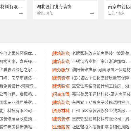
苏州兔哥哥智装新材料有限公司
湖北匠门锐府装饰
湖北 / 襄阳
江苏 / 南京
绍兴越城区高性价比家装环保优质材料绍兴卓鑫
[建筑装修]
老牌家装改造新房整
同城口碑家装机构实惠，嘉兴绿色之家建材科技透明报价
[建筑装修]
不锈钢浴室柜厂家江浙沪
专业家装定制优质嘉兴绿色之家建材科技
[商务服务]
濮
高端装修服务口碑：南京市创亿讯一站全包
[建筑装修]
绍兴城区个性化
巩义二手房翻新免费设计-河南璟臻环保建材
[建筑装修]
直营住宅装修设计施工婚
国内轮胎批发公司流程，腾冠畅透明合规交易
[招商加盟]
嘉
专业家装装修哪家专业雅居美家全链条
[建筑装修]
东西湖工期短房子
同城快装（湖北）科技有限公司光谷公寓改造极简风科技家装
[资源材料]
广州市区家装装修
嘉兴美居乐新房装修居室改造预约上门
[建筑装修]
重庆御墅建筑材料有限
佛山市区家装装饰老房翻新选雅居美家
[生活服务]
社区轻投入硬折扣零食铺