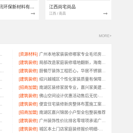
南京市创亿讯环保新材料有限公司
江西尚宅尚品
江西 / 南昌
MORE+
装宁波雅美和居建材科技有限公司
[资源材料]
广州本地家装装修哪家专业毛坯房精匠饰家
加盟，认准江苏东钢金属科技有限公司
[建筑装修]
局部改造家庭装修墙地翻新，海南万赢饰家为您焕新家居
阳装修推荐-河南璟臻环保建材有限公司本地专业团队
[建筑装修]
厨餐厅装饰工程匠心，华居不锈钢定制
装修质量有保障选绍兴卓鑫
[建筑装修]
绍兴越城区个性化家装质量有保障选绍兴卓鑫
房，浙江臻美新型建材有限公司打造爱巢
[招商加盟]
南湖区装修家居专业，嘉兴家美建材科技
兴美居乐建材科技-周边房屋装修联系电话
[建筑装修]
佛山空间设计优惠活动售后无忧-广东鼎饰空间装饰
装修透明报价，本地快装更可靠
[建筑装修]
便宜住宅装修新房整体布置施工案例，浙江乐享新材料有限公司
多少钱新房，精匠饰家报价
[招商加盟]
南湖区嘉兴锦居小户型全包整装推荐
公司：周边区县装配式木模售后保障
[建筑装修]
广州装饰性价比排名零增项承诺广东鼎饰空间
低风险经营-河南零百味供应链有限公司
[建筑装修]
城区本土门店家庭装修报价明细-顶派全铝高端定制