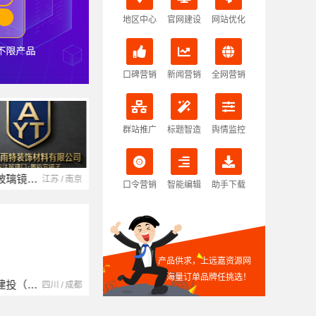
地区中心
官网建设
网站优化
口碑营销
新闻营销
全网营销
群站推广
标题智造
舆情监控
湖北省腾冠畅实业贸易有限公司
湖北 / 武汉
口令营销
智能编辑
助手下载
产品供求，上远嘉资源网
海量订单品牌任挑选！
湖南自由家装饰工程有限公司
湖南 / 湘潭