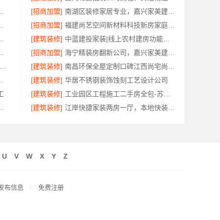
样考量江西圣匠新型环保材料有限公司
[招商加盟]
南湖区装修家居专业，嘉兴家美建材科技有限公司品质保障
好，选云南至高新型建材有限公司
[招商加盟]
福建尚艺空间新材料科技新房家庭装修硬装施工规范
绿色之家建材科技有限公司打造理想家
[建筑装修]
中蓝建投家装|线上农村建房功能一站式
对比，云南至高新型建材有限公司
[招商加盟]
海宁精装房翻新公司，嘉兴家美建材科技品质改造
兴南湖家装设计全包环保材料-嘉兴美派建材
[建筑装修]
南昌环保全屋定制口碑江西尚宅尚品新型环保材料有限公司
有限公司便宜数码家电平台好不好
[建筑装修]
华居不锈钢装饰蚀刻工艺设计公司
工
[建筑装修]
工业园区工程施工二手房全包-苏州兔哥哥智装新材料有限公司
公司越城区个性化家装质量有保障
[建筑装修]
江岸快捷家装两房一厅，本地快装（湖北）科技有限公司一站式落地服务
U
V
W
X
Y
Z
发布信息
免费注册