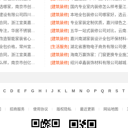
南京装修公司选哪家，南京市创亿讯靠谱
[建筑装修]
国内专业室内装修怎么
中蓝建投北京建设有限公司四川体验线上农村建房功能
[建筑装修]
本地全包装修公司哪家
诸暨家装闭口合同，浙江宜美嘉装饰工程有限公司可信
[建筑装修]
专业家装定制优质，嘉兴
惠州装修十年专注，华居不锈钢口碑之选
[建筑装修]
五华一站式装修公司
武昌拎包入住改造智能家装省心——同城快装
[建筑装修]
嘉
江苏靠谱家装全包价格，常州宜居佳装饰闭口合同详解
[生活服务]
湖北省惠物电子商务
诸暨家装闭口合同，浙江宜美嘉装饰工程有限公司
[建筑装修]
海南万赢饰家：门窗更换专业施
个性化装饰怎么样，南京市创亿讯环保家装全解析
[建筑装修]
绍兴卓鑫装饰材料有限
C
D
E
F
G
H
I
J
K
L
M
N
O
P
Q
R
S
T
们
招商服务
使用协议
版权隐私
最近更新
网站地图