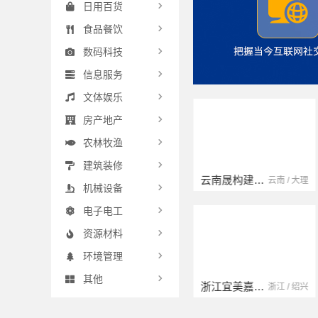
日用百货
食品餐饮
数码科技
信息服务
文体娱乐
房产地产
农林牧渔
建筑装修
云南晟构建筑建材有限公司
浙江臻美新型建材有限公司
江苏 / 扬州
云南 / 大理
浙江 / 绍兴
机械设备
电子电工
资源材料
环境管理
其他
浙江宜美嘉装饰工程有限公司
海南万赢饰家新型建筑材料有限公司
浙江 / 宁波
浙江 / 绍兴
海南 / 万宁