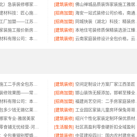
同城快装（湖北）急装装修哪家快品质施工
[建筑装修]
佛山禅城品质
宁波雅美和居建材科技：匠心施工家装施工对接渠道
[招商加盟]
海安一站式装修公司价
江苏东钢定制工厂加盟——江苏东钢
[招商加盟]
同城快装（湖北）科
苏州本地全包家装施工报价新房百年豪庭
[建筑装修]
本地住宅装修质保精
重庆御墅建筑材料有限公司：本地装配式别墅建造零增项
[建筑装修]
云南家庭装修设计全包
工业园区工程施工二手房全包苏州兔哥哥智装
[建筑装修]
空间定制设计方案厂家江西圣匠
常州优秀新房装修效果图——常州宜居佳装饰
[招商加盟]
邯山装饰无醛添加，邯
重庆御墅建筑材料有限公司：本地装配式别墅建造零增项
[招商加盟]
福建尚艺空间：二
无锡毛坯房半包多少钱无锡亿莱居装饰工程材料有限公司
[建筑装修]
工业园区家装儿童
哪家专业-雅居美家
[建筑装修]
绍兴个性化家装定
全程护航量贩零食铺无忧经营-河南零百味供应链有限公司
[生活服务]
社区高盈利零食硬折扣全域盈利
中蓝建投四川：全包重钢别墅婚房布置全流程托管
[建筑装修]
中蓝建投四川：国