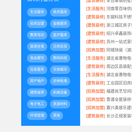
[建筑装修]
[生活服务]
生活服务
商务服务
[建筑装修]
招商加盟
金融服务
[建筑装修]
[建筑装修]
教育培训
医疗服务
[建筑装修]
旅游住宿
日用百货
[招商加盟]
[生活服务]
食品餐饮
数码科技
[建筑装修]
信息服务
文体娱乐
[生活服务]
房产地产
农林牧渔
[建筑装修]
[招商加盟]
建筑装修
机械设备
[招商加盟]
电子电工
资源材料
[招商加盟]
环境管理
其他
[建筑装修]