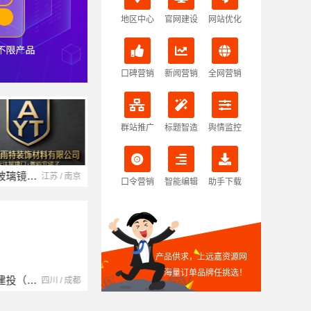
地区中心
官网建设
网站优化
口碑营销
新闻营销
全网营销
群站推广
标题智造
舆情监控
南京玻璃镜子加工厂
湖北省腾冠畅实业贸易有限公司
江苏 / 南京
湖北 / 武汉
口令营销
智能编辑
助手下载
产品供求，上远嘉资源网
海量订单品牌任挑选！
中蓝建投（北京）建设有限公司四川第一分公司
湖南自由家装饰工程有限公司
四川 / 成都
湖南 / 湘潭