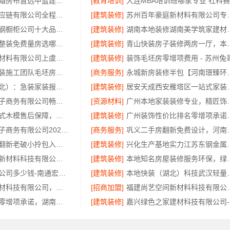
全包重钢别墅婚房布置选中蓝建投北京建设有限公司四川
[教育培训]
河南零百味供应链有限公司全程护航零食硬折扣线上线下联动
[建筑装修]
苏州百年豪庭新材
东钢科技不锈钢橱柜公司十大品牌：江苏东钢金属科技有限公司实力引领
[建筑装修]
湖南本地装修湖
浙江城区房子整装免费量房选哪家，浙江乐享新材料有限公司本地口碑保障
[建筑装修]
青山快装房子装修两房一厅，
绍兴卓鑫装饰材料有限公司上虞区个性化家装无隐形增项
[建筑装修]
苏州一站式家装施工团队毛坯房选苏州百年豪庭新材料有限公司
[商务服务]
永城新房装修半包【河南璟
同城快装（湖北）：急装家装报价透明省心
[建筑装修]
居安天成西安雁塔区
湖北省惠物电子商务有限公司畅销生鲜食品软件功能
[资源材料]
广州本地家装装修
周边区县装配式木模售后保障，重庆御墅服务到位
[建筑装修]
广州装饰性价比排名
湖北省惠物电子商务有限公司2025母婴用品平台优缺点
[商务服务]
巩义二手房翻新免费设计
工业园区旧房翻新老破小拎包入住-苏州兔哥哥智装新材料有限公司
[建筑装修]
兴化生产基地实力
福建尚艺空间新材料科技有限公司新房装修上门量房报价
[建筑装修]
本地知名房屋装修
靠谱全屋装修公司多少钱-南通宏域全宅装饰建材有限公司
[建筑装修]
本地快装（湖北）
嘉兴美居乐建材科技有限公司，匠心施工新房装修
[招商加盟]
福建尚艺空间新材料科技
长沙正规家装零增项承诺，湖南创益讯建筑有限公司
[建筑装修]
嘉