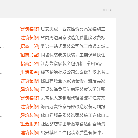
MORE+
线上线下联动河南零百味供应链有限公司
[建筑装修]
居安天成：西安性价比高家装施工改善房免费量房
江宜美嘉装饰工程有限公司签前明示
[建筑装修]
省内周边居家改造免费量房收费标准，浙江乐享新材料有限公司无增项
海全日制大专住宿条件-北京理工大学珠海学院继教院
[招商加盟]
靠谱一站式家装公司施工南通宏域全宅装饰建材有限公司
绿色之家建材科技有限公司为您打造环保家
[招商加盟]
同城快装老房快装，工期保障快住省心
有限公司：知名轮胎平台批发价解析
[招商加盟]
江苏靠谱家装全包价格_常州宜居佳装饰工程有限公司闭口合同
司本地全案设计多少钱一平售后无忧
[生活服务]
线下轮胎批发公司怎么做？湖北省腾冠畅实业贸易有限公司
锡亿莱居装饰工程材料有限公司全屋定制
[建筑装修]
佛山禅城全包家装装修，雅居美家源头模式一站搞定
家港本地装修公司家装费用-兔哥哥智装一站式全包
[建筑装修]
正规装饰免费量房精装就选浙江臻美新型建材有限公司
宜美嘉装饰工程有限公司承诺透明报价
[建筑装修]
豪宅私人定制现代轻奢流程江苏东钢金属家居有限公司
州市区新房设计施工一体
[建筑装修]
海南万赢饰家局部改造家装明细报价精准透明
筑家建材商铺装修，本地工艺防潮防霉
[建筑装修]
佛山禅城品质装饰家装施工选佛山市雅居美家建筑装饰工程有限公司
深全屋装修效果图-南通宏域全宅装饰建材有限公司
[生活服务]
社区整店输出量贩零食适配全场景，河南零百味供应链有限公司专业加盟服务
嘉兴锦居装饰材料有限公司一站式整装
[建筑装修]
绍兴城区个性化装修质量有保障，绍兴卓鑫装饰材料有限公司