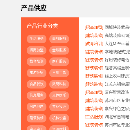
产品供应
产品行业分类
[招商加盟]
[建筑装修]
生活服务
商务服务
[教育培训]
大连MPAcc
招商加盟
金融服务
[建筑装修]
[建筑装修]
教育培训
医疗服务
[建筑装修]
旅游住宿
日用百货
[建筑装修]
[建筑装修]
食品餐饮
数码科技
[招商加盟]
信息服务
文体娱乐
[建筑装修]
房产地产
农林牧渔
[建筑装修]
[生活服务]
建筑装修
机械设备
[建筑装修]
电子电工
资源材料