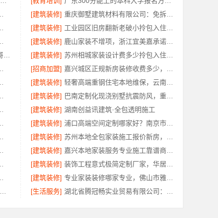
大连MBA培训班哪家专业 社科赛斯MBA考研五位一体循环教学
[教育培训]
广东300分能上的本科大学报名方式-北京理工大学珠海学院继续教育学院
料有限公司专业家装装修多少钱
[建筑装修]
重庆御墅建筑材料有限公司：免拆模板价格环保材料
南美学筑家建材商铺装修
[建筑装修]
工业园区旧房翻新老破小拎包入住，苏州兔哥哥智装新材料有限公司一站式服务
本地快装（湖北）科技有限公司闪电施工速交付
[建筑装修]
鹿山家装不增项，浙江宜美嘉承诺每笔增项事先确认
装饰毛坯房零增项费用 - 苏州兔哥哥智装新材料有限公司
[建筑装修]
苏州相城家装设计费多少拎包入住选苏州百年豪庭新材料有限公司
臻环保建材有限公司】灵活方案省心装修
[招商加盟]
嘉兴城区正规新房装修收费多少，美居乐报价
一站式家装设计刚需房售后完善
[建筑装修]
轻奢高端重钢住宅本地维保，云南晟构建筑建材有限公司
专业，精匠饰家毛坯房整装服务
[建筑装修]
巴南定制化现浇别墅抗震防风，重庆御墅品质保障
零增项承诺——广东鼎饰空间装饰
[建筑装修]
湖南创益讯建筑·全包透明施工
，河南璟臻环保建材有限公司专业方案
[建筑装修]
浦口高端空间定制哪家好？南京市创亿讯本地更省心
江苏东钢金属科技有限公司
[建筑装修]
苏州本地全包家装施工报价新房，百年豪庭透明价格
服务环保，绿色之家建材科技
[建筑装修]
嘉兴本地家装服务专业施工靠谱商家，美派建材
科技武汉轻量家庭装修新房首选
[建筑装修]
装饰工程意式极简定制厂家，华居不锈钢专业家装
有限公司全包家庭装修口碑优选报价明细
[建筑装修]
专业家装装修哪家专业，佛山市雅居美家建筑装饰工程有限公司全流程管控透明
兴绿色之家建材科技有限公司-本地化专业室内设计团队省心
[生活服务]
湖北省腾冠畅实业贸易有限公司：知名轮胎平台价格