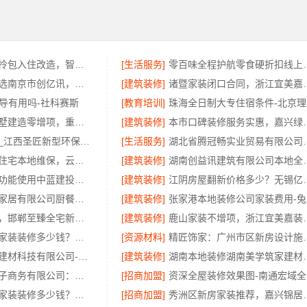
同城快装武昌拎包入住改造，智能家装一站式省心
[生活服务]
零百味全程护航零食硬折扣
高端装修公司选南京市创亿讯，环保家装全包
[建筑装修]
诸暨家装闭口合同，浙
辅导有用吗-社科赛斯
[教育培训]
珠
本地装配式别墅建造零增项，重庆御墅建筑材料有限公司
[建筑装修]
本市口碑装修服务实惠，嘉兴
好用装修电话_江西圣匠新型环保材料有限公司
[生活服务]
湖北省腾冠畅实业贸易
轻奢高端重钢住宅本地维保，云南晟构售后无忧
[建筑装修]
湖南创益讯建筑有限公
线上农村建房功能使用中蓝建投北京建设有限公司四川
[建筑装修]
江阴房屋翻新价格多少？无
江苏东钢金属家居有限公司厨餐厅新中式装饰工程解析
[建筑装修]
张
复兴智慧改造，邯郸至臻全宅新材料有限公司高分子技术重塑居住空间
[建筑装修]
鹿山家装不增项，浙江
苏州市区专业家装装修多少钱？百年豪庭全屋定制报价
[资源材料]
精匠饰家：广
嘉兴绿色之家建材科技有限公司-同城专业家装团队环保
[建筑装修]
湖南本地装修湖南美学
湖北省惠物电子商务有限公司：畅销生鲜食品软件功能全解析
[招商加盟]
资
苏州市区专业家装装修多少钱？百年豪庭新材料有限公司透明报价
[招商加盟]
秀洲区新房家装推荐，