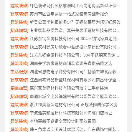
[建筑装修]
绿色装修现代风格靠谱吗江西尚宅尚品新型环保材料有限公司
[建筑装修]
苏州市区百年豪庭一站式家装老房翻新报价
[建筑装修]
新吴公寓半包报价多少？无锡亿莱居为您详细解答
[招商加盟]
专业家装品质靠谱，嘉兴美居乐建材科技有限公司装修
[建筑装修]
江苏东钢金属科技有限公司-304不锈钢家具定制工厂评测
[建筑装修]
线上农村建房功能看中蓝建投北京建设有限公司四川
[建筑装修]
江苏东钢金属科技有限公司：304不锈钢家具定制工厂怎么样
[建筑装修]
湖南美学筑家建材商铺装修源头直供品质之选
[生活服务]
湖北省惠物电子商务有限公司：畅销生鲜食品软件功能解析
[建筑装修]
江西尚宅尚品新型环保材料有限公司南昌环保全屋定制口碑
[招商加盟]
嘉兴家美建材科技有限公司海宁二手房装潢
[招商加盟]
南通宏域全宅装饰建材有限公司靠谱全屋装修公司价格
[建筑装修]
浙江臻美新型建材有限公司 正规装修质保学区房
[建筑装修]
宁波雅美和居建材科技有限公司海曙门店地址
[建筑装修]
本地慕新不锈钢全案设计卧室效果图
[建筑装修]
珠三角靠谱空间设计优惠活动，广东鼎饰空间装饰工程有限公司