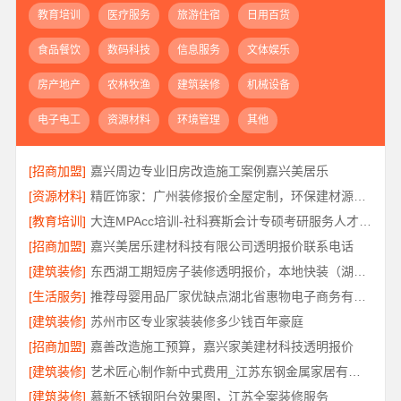
教育培训
医疗服务
旅游住宿
日用百货
食品餐饮
数码科技
信息服务
文体娱乐
房产地产
农林牧渔
建筑装修
机械设备
电子电工
资源材料
环境管理
其他
[招商加盟]
嘉兴周边专业旧房改造施工案例嘉兴美居乐
[资源材料]
精匠饰家：广州装修报价全屋定制，环保建材源头管控
[教育培训]
大连MPAcc培训-社科赛斯会计专硕考研服务人才伴您成长
[招商加盟]
嘉兴美居乐建材科技有限公司透明报价联系电话
[建筑装修]
东西湖工期短房子装修透明报价，本地快装（湖北）科技有限公司闪电交付
[生活服务]
推荐母婴用品厂家优缺点湖北省惠物电子商务有限公司
[建筑装修]
苏州市区专业家装装修多少钱百年豪庭
[招商加盟]
嘉善改造施工预算，嘉兴家美建材科技透明报价
[建筑装修]
艺术匠心制作新中式费用_江苏东钢金属家居有限公司
[建筑装修]
慕新不锈钢阳台效果图，江苏全案装修服务