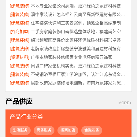
[建筑装修]
本地专业家装公司高端，嘉兴绿色之家建材科技有限公司
[建筑装修]
滇中家装设计怎么样？云南至高新型建材有限公司专业靠谱
[建筑装修]
住宅装潢快速施工实景案例，顶派全铝高端定制
[招商加盟]
二手房家庭装修口碑优选整体落地，福建尚艺空间新材料科技规范施工
[建筑装修]
绍兴越城区高性价比家装环保优质材料绍兴卓鑫
[建筑装修]
老牌家装改造新房整装宁波雅美和居建材科技有限公司
[资源材料]
广州本地家装装修哪家专业毛坯房精匠饰家
[建筑装修]
同城口碑家装机构实惠，嘉兴绿色之家建材科技透明报价
[建筑装修]
不锈钢浴室柜厂家江浙沪加盟，认准江苏东钢金属科技有限公司
[建筑装修]
局部改造家庭装修墙地翻新，海南万赢饰家为您焕新家居
产品供应
MORE+
产品行业分类
生活服务
商务服务
招商加盟
金融服务