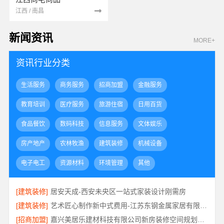
江西 / 南昌
新闻资讯
MORE+
资讯行业分类
生活服务
商务服务
招商加盟
金融服务
教育培训
医疗服务
旅游住宿
日用百货
食品餐饮
数码科技
信息服务
文体娱乐
房产地产
农林牧渔
建筑装修
机械设备
电子电工
资源材料
环境管理
其他
[建筑装修]
居安天成-西安未央区一站式家装设计刚需房
[建筑装修]
艺术匠心制作新中式费用-江苏东钢金属家居有限公司详解
[招商加盟]
嘉兴美居乐建材科技有限公司新房装修空间规划施工案例