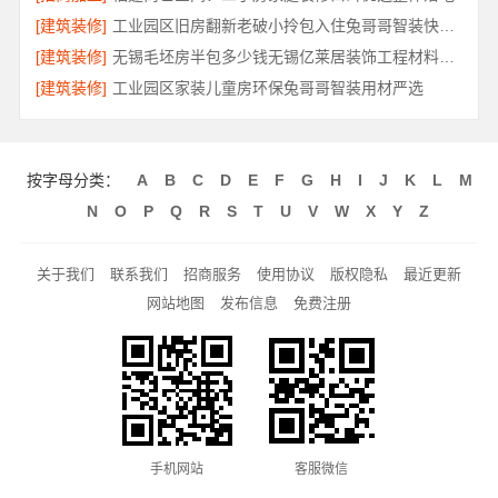
[建筑装修]
工业园区旧房翻新老破小拎包入住兔哥哥智装快速交付
[建筑装修]
无锡毛坯房半包多少钱无锡亿莱居装饰工程材料有限公司
[建筑装修]
工业园区家装儿童房环保兔哥哥智装用材严选
按字母分类：
A
B
C
D
E
F
G
H
I
J
K
L
M
N
O
P
Q
R
S
T
U
V
W
X
Y
Z
关于我们
联系我们
招商服务
使用协议
版权隐私
最近更新
网站地图
发布信息
免费注册
手机网站
客服微信