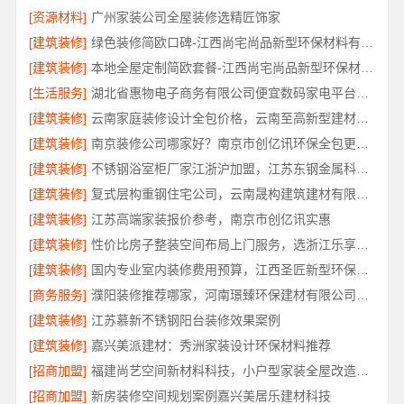
[资源材料]
广州家装公司全屋装修选精匠饰家
[建筑装修]
绿色装修简欧口碑-江西尚宅尚品新型环保材料有限公司
[建筑装修]
本地全屋定制简欧套餐-江西尚宅尚品新型环保材料有限公司
[生活服务]
湖北省惠物电子商务有限公司便宜数码家电平台好不好
[建筑装修]
云南家庭装修设计全包价格，云南至高新型建材有限公司性价比高
[建筑装修]
南京装修公司哪家好？南京市创亿讯环保全包更省心
[建筑装修]
不锈钢浴室柜厂家江浙沪加盟，江苏东钢金属科技有限公司诚邀合作
[建筑装修]
复式层构重钢住宅公司，云南晟构建筑建材有限公司
[建筑装修]
江苏高端家装报价参考，南京市创亿讯实惠
[建筑装修]
性价比房子整装空间布局上门服务，选浙江乐享新材料有限公司
[建筑装修]
国内专业室内装修费用预算，江西圣匠新型环保材料有限公司
[商务服务]
濮阳装修推荐哪家，河南璟臻环保建材有限公司深耕本土服务
[建筑装修]
江苏慕新不锈钢阳台装修效果案例
[建筑装修]
嘉兴美派建材：秀洲家装设计环保材料推荐
[招商加盟]
福建尚艺空间新材料科技，小户型家装全屋改造优选报价
[招商加盟]
新房装修空间规划案例嘉兴美居乐建材科技