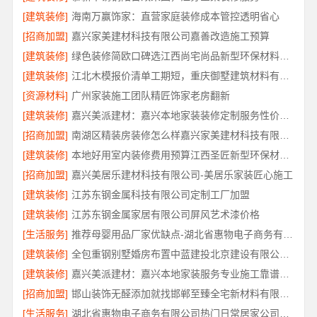
[建筑装修]
海南万赢饰家：直营家庭装修成本管控透明省心
[招商加盟]
嘉兴家美建材科技有限公司嘉善改造施工预算
[建筑装修]
绿色装修简欧口碑选江西尚宅尚品新型环保材料有限公司
[建筑装修]
江北木模报价清单工期短，重庆御墅建筑材料有限公司
[资源材料]
广州家装施工团队精匠饰家老房翻新
[建筑装修]
嘉兴美派建材：嘉兴本地家装装修定制服务性价比高
[招商加盟]
南湖区精装房装修怎么样嘉兴家美建材科技有限公司
[建筑装修]
本地好用室内装修费用预算江西圣匠新型环保材料有限公司
[招商加盟]
嘉兴美居乐建材科技有限公司-美居乐家装匠心施工
[建筑装修]
江苏东钢金属科技有限公司定制工厂加盟
[建筑装修]
江苏东钢金属家居有限公司屏风艺术漆价格
[生活服务]
推荐母婴用品厂家优缺点-湖北省惠物电子商务有限公司
[建筑装修]
全包重钢别墅婚房布置中蓝建投北京建设有限公司四川
[建筑装修]
嘉兴美派建材：嘉兴本地家装服务专业施工靠谱商家
[招商加盟]
邯山装饰无醛添加就找邯郸至臻全宅新材料有限公司
[生活服务]
湖北省惠物电子商务有限公司热门日常居家公司价格