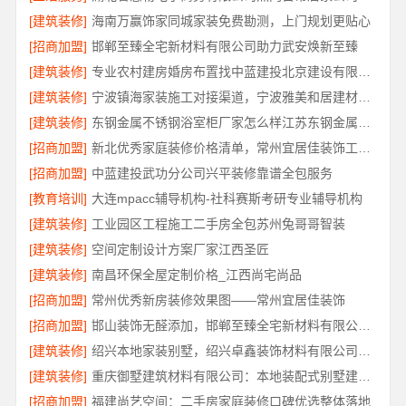
[建筑装修]
海南万赢饰家同城家装免费勘测，上门规划更贴心
[招商加盟]
邯郸至臻全宅新材料有限公司助力武安焕新至臻
[建筑装修]
专业农村建房婚房布置找中蓝建投北京建设有限公司四川
[建筑装修]
宁波镇海家装施工对接渠道，宁波雅美和居建材科技有限公司
[建筑装修]
东钢金属不锈钢浴室柜厂家怎么样江苏东钢金属科技详解
[招商加盟]
新北优秀家庭装修价格清单，常州宜居佳装饰工程有限公司明细公开
[招商加盟]
中蓝建投武功分公司兴平装修靠谱全包服务
[教育培训]
大连mpacc辅导机构-社科赛斯考研专业辅导机构
[建筑装修]
工业园区工程施工二手房全包苏州兔哥哥智装
[建筑装修]
空间定制设计方案厂家江西圣匠
[建筑装修]
南昌环保全屋定制价格_江西尚宅尚品
[招商加盟]
常州优秀新房装修效果图——常州宜居佳装饰
[招商加盟]
邯山装饰无醛添加，邯郸至臻全宅新材料有限公司源头环保
[建筑装修]
绍兴本地家装别墅，绍兴卓鑫装饰材料有限公司打造品质生活
[建筑装修]
重庆御墅建筑材料有限公司：本地装配式别墅建造零增项
[招商加盟]
福建尚艺空间：二手房家庭装修口碑优选整体落地