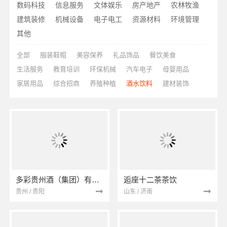
数码科技
信息服务
文体娱乐
房产地产
农林牧渔
建筑装修
机械设备
电子电工
资源材料
环境管理
其他
全部
服装鞋帽
美容保养
礼品饰品
餐饮美食
生活服务
教育培训
环保机械
汽车电子
母婴用品
家居用品
综合招商
养殖种植
酒水饮料
建材装饰
多彩贵州酒（集团）有限公司
逅座十二茶茶饮
贵州 / 贵阳
山东 / 济南