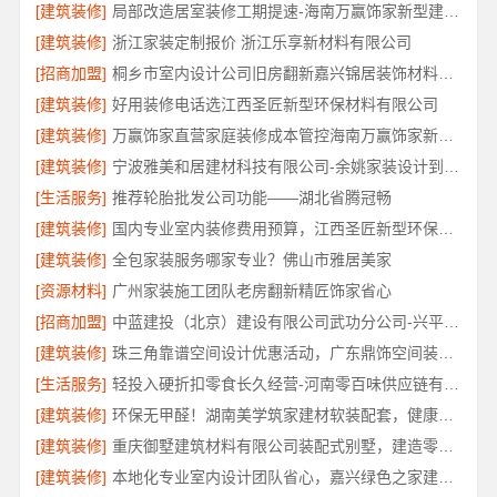
[建筑装修]
局部改造居室装修工期提速-海南万赢饰家新型建筑材料有限公司
[建筑装修]
浙江家装定制报价 浙江乐享新材料有限公司
[招商加盟]
桐乡市室内设计公司旧房翻新嘉兴锦居装饰材料有限公司
[建筑装修]
好用装修电话选江西圣匠新型环保材料有限公司
[建筑装修]
万赢饰家直营家庭装修成本管控海南万赢饰家新型建筑材料有限公司
[建筑装修]
宁波雅美和居建材科技有限公司-余姚家装设计到店咨询
[生活服务]
推荐轮胎批发公司功能——湖北省腾冠畅
[建筑装修]
国内专业室内装修费用预算，江西圣匠新型环保材料有限公司
[建筑装修]
全包家装服务哪家专业？佛山市雅居美家
[资源材料]
广州家装施工团队老房翻新精匠饰家省心
[招商加盟]
中蓝建投（北京）建设有限公司武功分公司-兴平装修靠谱全包
[建筑装修]
珠三角靠谱空间设计优惠活动，广东鼎饰空间装饰工程有限公司闭口合同无增项
[生活服务]
轻投入硬折扣零食长久经营-河南零百味供应链有限公司
[建筑装修]
环保无甲醛！湖南美学筑家建材软装配套，健康装修首选
[建筑装修]
重庆御墅建筑材料有限公司装配式别墅，建造零增项
[建筑装修]
本地化专业室内设计团队省心，嘉兴绿色之家建材科技有限公司