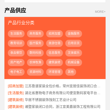
产品供应
MORE+
产品行业分类
生活服务
商务服务
招商加盟
金融服务
教育培训
医疗服务
旅游住宿
日用百货
食品餐饮
数码科技
信息服务
文体娱乐
房产地产
农林牧渔
建筑装修
机械设备
电子电工
资源材料
环境管理
其他
[招商加盟]
江苏靠谱家装全包价格，常州宜居佳装饰闭口合同详解
[生活服务]
湖北省惠物电子商务有限公司便宜数码家电平台好不好
[建筑装修]
华居不锈钢装饰蚀刻工艺设计公司
[建筑装修]
诸暨家装闭口合同，浙江宜美嘉装饰工程有限公司