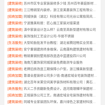
[建筑装修]
苏州市区专业家装装修多少钱 苏州百年豪庭新材料有限公司
[建筑装修]
三江畅销室内装修，浙江宜美嘉装饰工程有限公司品质保障
[招商加盟]
同城快装（湖北）科技有限公司光谷公寓极简风改造
[建筑装修]
宁波雅美和居：匠心施工家装对接渠道
[建筑装修]
滇中家装设计怎么样？云南至高新型建材有限公司
[建筑装修]
装饰蚀刻工艺设计公司-华居不锈钢
[生活服务]
大型轮胎批发平台教程：湖北省腾冠畅实业贸易有限公司采购指南
[建筑装修]
安宁重钢建房终身维保，云南晟构建筑建材有限公司售后无忧
[建筑装修]
畅销重钢别墅局部改造选中蓝建投四川公司
[建筑装修]
海南万赢饰家同城家装免费勘测专业服务
[建筑装修]
老牌旧房改造工期保障小户型，浙江臻美新型建材有限公司
[招商加盟]
靠谱全屋装修公司多少钱-南通宏域全宅装饰建材有限公司报价
[建筑装修]
湖北百年米莱空间美学装饰材料有限公司｜黄石有设计感设计装修实景案例
[商务服务]
巩义二手房翻新免费设计，选河南璟臻环保建材有限公司
[招商加盟]
正规装饰公司工艺，南通宏域全宅装饰建材有限公司
[建筑装修]
同城专业家装团队环保，嘉兴绿色之家建材科技有限公司