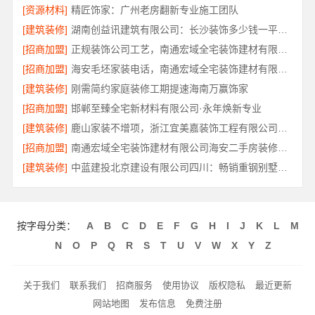
[资源材料]
精匠饰家：广州老房翻新专业施工团队
[建筑装修]
湖南创益讯建筑有限公司：长沙装饰多少钱一平工期保障
[招商加盟]
正规装饰公司工艺，南通宏域全宅装饰建材有限公司
[招商加盟]
海安毛坯家装电话，南通宏域全宅装饰建材有限公司
[建筑装修]
刚需简约家庭装修工期提速海南万赢饰家
[招商加盟]
邯郸至臻全宅新材料有限公司·永年焕新专业
[建筑装修]
鹿山家装不增项，浙江宜美嘉装饰工程有限公司更透明
[招商加盟]
南通宏域全宅装饰建材有限公司海安二手房装修团队
[建筑装修]
中蓝建投北京建设有限公司四川：畅销重钢别墅局部改造服务
按字母分类：
A
B
C
D
E
F
G
H
I
J
K
L
M
N
O
P
Q
R
S
T
U
V
W
X
Y
Z
关于我们
联系我们
招商服务
使用协议
版权隐私
最近更新
网站地图
发布信息
免费注册