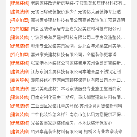
[建筑装修]
老牌家装改造新房整装-宁波雅美和居建材科技有限公司
[建筑装修]
无锡旧房硬装报价多少？无锡亿莱居装饰专业透明报价
[招商加盟]
嘉兴家美建材科技有限公司嘉善改造施工预算透明
[招商加盟]
南湖区装修家居专业嘉兴家美建材科技有限公司口碑保障
[建筑装修]
宁波雅美和居建材科技有限公司二手房改造整装服务
[建筑装修]
鄂州专业家装实景案例，湖北百年米莱空间美学装饰材料有限公司
[招商加盟]
嘉兴家美建材科技有限公司，全屋装修更靠谱
[建筑装修]
张家港本地装修公司家装费用苏州兔哥哥智装新材料有限公司省心
[建筑装修]
江苏东钢金属科技有限公司本地全屋不锈钢定制生产商
[商务服务]
濮阳装修推荐河南璟臻环保建材有限公司本地口碑之选
[建筑装修]
嘉兴美派建材：本地家装服务专业施工靠谱商家，口碑见证
[建筑装修]
巴南定制化建房工期短，重庆御墅建筑材料有限公司
[建筑装修]
工业园区家装儿童房环保-苏州兔哥哥智装新材料有限公司
[建筑装修]
个性化装饰怎么样？南京市创亿讯为您提供环保全包方案
[建筑装修]
光谷省事家庭装修婚房，本地快装环保省心
[建筑装修]
绍兴卓鑫装饰材料有限公司-柯桥区专业靠谱装修自有施工队