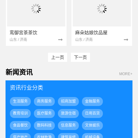
鸾御宫茶茶饮
麻朵姑娘饮品屋
山东 / 济南
山东 / 济南
上一页
下一页
新闻资讯
MORE+
资讯行业分类
生活服务
商务服务
招商加盟
金融服务
教育培训
医疗服务
旅游住宿
日用百货
食品餐饮
数码科技
信息服务
文体娱乐
房产地产
农林牧渔
建筑装修
机械设备