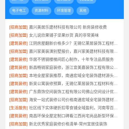
电子电工
资源材料
环境管理
其他
[招商加盟]
嘉兴美居乐建材科技有限公司 新房装修收费
[招商加盟]
女儿说欣果铺子坚果炒货 真的非常美味
[建筑装修]
江阴房屋翻新价格多少？无锡亿莱居装饰工程材料有限公司为您算清
[招商加盟]
嘉兴家美装潢别墅报价，嘉兴家美建材科技有限公司透明定价
[建筑装修]
华居不锈钢楼梯间匠心制作，十年专注品质服务
[建筑装修]
新昌畅销家庭装修，浙江宜美嘉装饰工程有限公司品质保障
[招商加盟]
本地全屋家装推荐，南通宏域全宅装饰建材源头品控保障
[建筑装修]
新吴公寓装修预算，无锡亿莱居装饰工程材料有限公司帮您省心省钱
[建筑装修]
广东鼎饰空间装饰工程有限公司佛山空间设计优惠活动
[招商加盟]
海安一站式装修公司价格南通宏域全宅装饰建材有限公司
[生活服务]
社区线下实体硬折扣零食铺全域盈利，河南零百味供应链有限公司
[建筑装修]
南昌环保全屋定制口碑看江西尚宅尚品新型环保材料有限公司
[招商加盟]
新北优秀家庭装修价格清单-常州宜居佳装饰