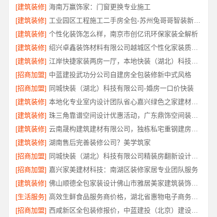
[建筑装修]
海南万赢饰家：门窗更换专业施工
[建筑装修]
工业园区工程施工二手房全包-苏州兔哥哥智装新材料有限公司
[建筑装修]
个性化装饰怎么样，南京市创亿讯环保家装全解析
[建筑装修]
绍兴卓鑫装饰材料有限公司越城区个性化家装质量有保障
[建筑装修]
江岸快捷家装两房一厅，本地快装（湖北）科技有限公司一站式落地服务
[招商加盟]
中蓝建投武功分公司自建房全包装修新中式风格
[招商加盟]
同城快装（湖北）科技有限公司-婚房一口价快装
[建筑装修]
本地化专业室内设计团队省心嘉兴绿色之家建材科技有限公司
[建筑装修]
珠三角靠谱空间设计优惠活动，广东鼎饰空间装饰工程有限公司
[建筑装修]
云南晟构建筑建材有限公司，独栋私宅重钢建房公司
[建筑装修]
湖南售后完善装修公司？美学筑家
[招商加盟]
同城快装（湖北）科技有限公司精装房翻新设计零增项
[招商加盟]
嘉兴家美建材科技：南湖区装修家居专业团队服务
[建筑装修]
佛山顺德全包家装设计佛山市雅居美家建筑装饰工程有限公司
[生活服务]
高效生鲜食品服务商价格，湖北省惠物电子商务有限公司透明报价
[招商加盟]
西咸新区全包装修报价，中蓝建投（北京）建设有限公司武功分公司透明报价