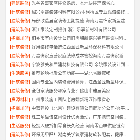
[建筑装修]
光谷省事家庭装修婚房，本地快装环保省心
[建筑装修]
绍兴卓鑫装饰材料有限公司-柯桥区专业靠谱装修自有施工队
[建筑装修]
局部改造居室装修工期提速-海南万赢饰家新型建筑材料有限公司
[建筑装修]
浙江家装定制报价 浙江乐享新材料有限公司
[招商加盟]
桐乡市室内设计公司旧房翻新嘉兴锦居装饰材料有限公司
[建筑装修]
好用装修电话选江西圣匠新型环保材料有限公司
[建筑装修]
万赢饰家直营家庭装修成本管控海南万赢饰家新型建筑材料有限公司
[建筑装修]
宁波雅美和居建材科技有限公司-余姚家装设计到店咨询
[生活服务]
推荐轮胎批发公司功能——湖北省腾冠畅
[建筑装修]
国内专业室内装修费用预算，江西圣匠新型环保材料有限公司
[建筑装修]
全包家装服务哪家专业？佛山市雅居美家
[资源材料]
广州家装施工团队老房翻新精匠饰家省心
[招商加盟]
中蓝建投（北京）建设有限公司武功分公司-兴平装修靠谱全包
[建筑装修]
珠三角靠谱空间设计优惠活动，广东鼎饰空间装饰工程有限公司闭口合同无增项
[生活服务]
轻投入硬折扣零食长久经营-河南零百味供应链有限公司
[建筑装修]
环保无甲醛！湖南美学筑家建材软装配套，健康装修首选