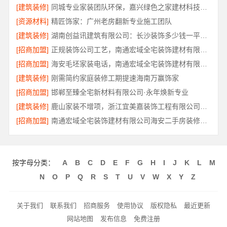
[建筑装修]
同城专业家装团队环保，嘉兴绿色之家建材科技有限公司
[资源材料]
精匠饰家：广州老房翻新专业施工团队
[建筑装修]
湖南创益讯建筑有限公司：长沙装饰多少钱一平工期保障
[招商加盟]
正规装饰公司工艺，南通宏域全宅装饰建材有限公司
[招商加盟]
海安毛坯家装电话，南通宏域全宅装饰建材有限公司
[建筑装修]
刚需简约家庭装修工期提速海南万赢饰家
[招商加盟]
邯郸至臻全宅新材料有限公司·永年焕新专业
[建筑装修]
鹿山家装不增项，浙江宜美嘉装饰工程有限公司更透明
[招商加盟]
南通宏域全宅装饰建材有限公司海安二手房装修团队
按字母分类：
A
B
C
D
E
F
G
H
I
J
K
L
M
N
O
P
Q
R
S
T
U
V
W
X
Y
Z
关于我们
联系我们
招商服务
使用协议
版权隐私
最近更新
网站地图
发布信息
免费注册