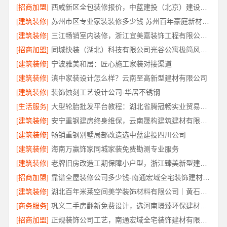
[招商加盟]
西咸新区全包装修报价，中蓝建投（北京）建设有限公司武功分公司透明报价
[建筑装修]
苏州市区专业家装装修多少钱 苏州百年豪庭新材料有限公司
[建筑装修]
三江畅销室内装修，浙江宜美嘉装饰工程有限公司品质保障
[招商加盟]
同城快装（湖北）科技有限公司光谷公寓极简风改造
[建筑装修]
宁波雅美和居：匠心施工家装对接渠道
[建筑装修]
滇中家装设计怎么样？云南至高新型建材有限公司
[建筑装修]
装饰蚀刻工艺设计公司-华居不锈钢
[生活服务]
大型轮胎批发平台教程：湖北省腾冠畅实业贸易有限公司采购指南
[建筑装修]
安宁重钢建房终身维保，云南晟构建筑建材有限公司售后无忧
[建筑装修]
畅销重钢别墅局部改造选中蓝建投四川公司
[建筑装修]
海南万赢饰家同城家装免费勘测专业服务
[建筑装修]
老牌旧房改造工期保障小户型，浙江臻美新型建材有限公司
[招商加盟]
靠谱全屋装修公司多少钱-南通宏域全宅装饰建材有限公司报价
[建筑装修]
湖北百年米莱空间美学装饰材料有限公司｜黄石有设计感设计装修实景案例
[商务服务]
巩义二手房翻新免费设计，选河南璟臻环保建材有限公司
[招商加盟]
正规装饰公司工艺，南通宏域全宅装饰建材有限公司