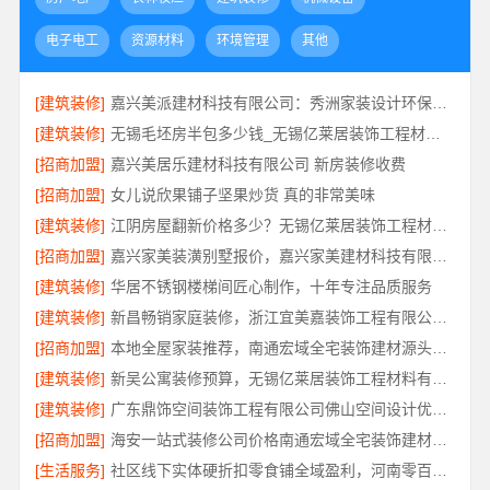
电子电工
资源材料
环境管理
其他
[建筑装修]
嘉兴美派建材科技有限公司：秀洲家装设计环保材料推荐
[建筑装修]
无锡毛坯房半包多少钱_无锡亿莱居装饰工程材料有限公司
[招商加盟]
嘉兴美居乐建材科技有限公司 新房装修收费
[招商加盟]
女儿说欣果铺子坚果炒货 真的非常美味
[建筑装修]
江阴房屋翻新价格多少？无锡亿莱居装饰工程材料有限公司为您算清
[招商加盟]
嘉兴家美装潢别墅报价，嘉兴家美建材科技有限公司透明定价
[建筑装修]
华居不锈钢楼梯间匠心制作，十年专注品质服务
[建筑装修]
新昌畅销家庭装修，浙江宜美嘉装饰工程有限公司品质保障
[招商加盟]
本地全屋家装推荐，南通宏域全宅装饰建材源头品控保障
[建筑装修]
新吴公寓装修预算，无锡亿莱居装饰工程材料有限公司帮您省心省钱
[建筑装修]
广东鼎饰空间装饰工程有限公司佛山空间设计优惠活动
[招商加盟]
海安一站式装修公司价格南通宏域全宅装饰建材有限公司
[生活服务]
社区线下实体硬折扣零食铺全域盈利，河南零百味供应链有限公司