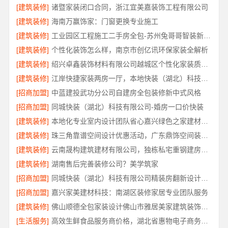
[建筑装修]
诸暨家装闭口合同，浙江宜美嘉装饰工程有限公司
[建筑装修]
海南万赢饰家：门窗更换专业施工
[建筑装修]
工业园区工程施工二手房全包-苏州兔哥哥智装新材料有限公司
[建筑装修]
个性化装饰怎么样，南京市创亿讯环保家装全解析
[建筑装修]
绍兴卓鑫装饰材料有限公司越城区个性化家装质量有保障
[建筑装修]
江岸快捷家装两房一厅，本地快装（湖北）科技有限公司一站式落地服务
[招商加盟]
中蓝建投武功分公司自建房全包装修新中式风格
[招商加盟]
同城快装（湖北）科技有限公司-婚房一口价快装
[建筑装修]
本地化专业室内设计团队省心嘉兴绿色之家建材科技有限公司
[建筑装修]
珠三角靠谱空间设计优惠活动，广东鼎饰空间装饰工程有限公司
[建筑装修]
云南晟构建筑建材有限公司，独栋私宅重钢建房公司
[建筑装修]
湖南售后完善装修公司？美学筑家
[招商加盟]
同城快装（湖北）科技有限公司精装房翻新设计零增项
[招商加盟]
嘉兴家美建材科技：南湖区装修家居专业团队服务
[建筑装修]
佛山顺德全包家装设计佛山市雅居美家建筑装饰工程有限公司
[生活服务]
高效生鲜食品服务商价格，湖北省惠物电子商务有限公司透明报价