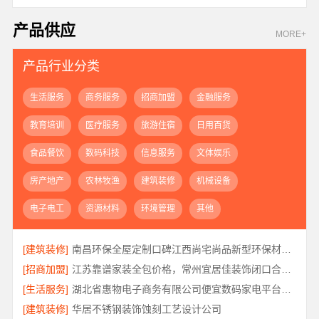
产品供应
MORE+
产品行业分类
生活服务
商务服务
招商加盟
金融服务
教育培训
医疗服务
旅游住宿
日用百货
食品餐饮
数码科技
信息服务
文体娱乐
房产地产
农林牧渔
建筑装修
机械设备
电子电工
资源材料
环境管理
其他
[建筑装修]
南昌环保全屋定制口碑江西尚宅尚品新型环保材料有限公司
[招商加盟]
江苏靠谱家装全包价格，常州宜居佳装饰闭口合同详解
[生活服务]
湖北省惠物电子商务有限公司便宜数码家电平台好不好
[建筑装修]
华居不锈钢装饰蚀刻工艺设计公司