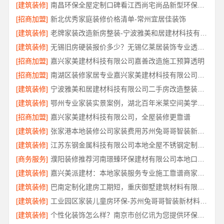
[建筑装修]
南昌环保全屋定制口碑看江西尚宅尚品新型环保材料有限公司
[招商加盟]
新北优秀家庭装修价格清单-常州宜居佳装饰
[建筑装修]
老牌家装改造新房整装-宁波雅美和居建材科技有限公司
[建筑装修]
无锡旧房硬装报价多少？无锡亿莱居装饰专业透明报价
[招商加盟]
嘉兴家美建材科技有限公司嘉善改造施工预算透明
[招商加盟]
南湖区装修家居专业嘉兴家美建材科技有限公司口碑保障
[建筑装修]
宁波雅美和居建材科技有限公司二手房改造整装服务
[建筑装修]
鄂州专业家装实景案例，湖北百年米莱空间美学装饰材料有限公司
[招商加盟]
嘉兴家美建材科技有限公司，全屋装修更靠谱
[建筑装修]
张家港本地装修公司家装费用苏州兔哥哥智装新材料有限公司省心
[建筑装修]
江苏东钢金属科技有限公司本地全屋不锈钢定制生产商
[商务服务]
濮阳装修推荐河南璟臻环保建材有限公司本地口碑之选
[建筑装修]
嘉兴美派建材：本地家装服务专业施工靠谱商家，口碑见证
[建筑装修]
巴南定制化建房工期短，重庆御墅建筑材料有限公司
[建筑装修]
工业园区家装儿童房环保-苏州兔哥哥智装新材料有限公司
[建筑装修]
个性化装饰怎么样？南京市创亿讯为您提供环保全包方案