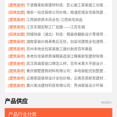
[建筑装修]
宁波雅美和居建材科技：匠心施工家装施工对接渠道
[招商加盟]
海安一站式装修公司价格，南通宏域全宅装饰建材有限公司
[建筑装修]
江西装修原木风全包-江西尚宅尚品
[建筑装修]
江苏东钢定制工厂加盟——江苏东钢
[招商加盟]
同城快装（湖北）科技：精装房翻新设计零增项更安心
[建筑装修]
湖南家装价格表售后无忧，创益讯建筑全包透明报价
[建筑装修]
苏州本地全包家装施工报价新房百年豪庭
[建筑装修]
本地住宅装修质保精装选浙江臻美新型建材有限公司
[建筑装修]
武汉高端家装口碑怎么样，百年米莱大平层设计装修实景
[建筑装修]
重庆御墅建筑材料有限公司：本地装配式别墅建造零增项
[建筑装修]
云南家庭装修设计全包价格，云南至高新型建材有限公司
[建筑装修]
嘉兴美派建材科技有限公司：秀洲家装设计环保材料推荐
产品供应
MORE+
产品行业分类