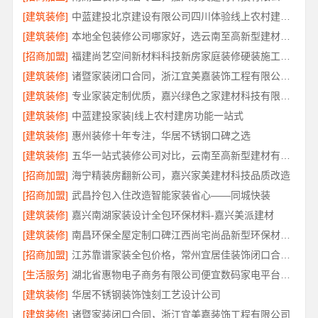
[建筑装修]
中蓝建投北京建设有限公司四川体验线上农村建房功能
[建筑装修]
本地全包装修公司哪家好，选云南至高新型建材有限公司
[招商加盟]
福建尚艺空间新材料科技新房家庭装修硬装施工规范
[建筑装修]
诸暨家装闭口合同，浙江宜美嘉装饰工程有限公司可信
[建筑装修]
专业家装定制优质，嘉兴绿色之家建材科技有限公司打造理想家
[建筑装修]
中蓝建投家装|线上农村建房功能一站式
[建筑装修]
惠州装修十年专注，华居不锈钢口碑之选
[建筑装修]
五华一站式装修公司对比，云南至高新型建材有限公司
[招商加盟]
海宁精装房翻新公司，嘉兴家美建材科技品质改造
[招商加盟]
武昌拎包入住改造智能家装省心——同城快装
[建筑装修]
嘉兴南湖家装设计全包环保材料-嘉兴美派建材
[建筑装修]
南昌环保全屋定制口碑江西尚宅尚品新型环保材料有限公司
[招商加盟]
江苏靠谱家装全包价格，常州宜居佳装饰闭口合同详解
[生活服务]
湖北省惠物电子商务有限公司便宜数码家电平台好不好
[建筑装修]
华居不锈钢装饰蚀刻工艺设计公司
[建筑装修]
诸暨家装闭口合同，浙江宜美嘉装饰工程有限公司