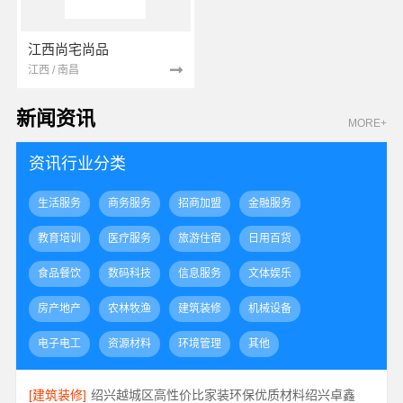
江西尚宅尚品
江西 / 南昌
新闻资讯
MORE+
资讯行业分类
生活服务
商务服务
招商加盟
金融服务
教育培训
医疗服务
旅游住宿
日用百货
食品餐饮
数码科技
信息服务
文体娱乐
房产地产
农林牧渔
建筑装修
机械设备
电子电工
资源材料
环境管理
其他
[建筑装修]
绍兴越城区高性价比家装环保优质材料绍兴卓鑫