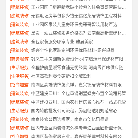
[建筑装修]
工业园区旧房翻新老破小拎包入住兔哥哥智装快速交付
[建筑装修]
无锡毛坯房半包多少钱无锡亿莱居装饰工程材料有限公司
[建筑装修]
工业园区家装儿童房环保兔哥哥智装用材严选
[建筑装修]
呈贡一站式装修服务价格表？云南至高新型建材有限公司闭口合同无增项
[建筑装修]
全包家装服务哪家专业-雅居美家
[建筑装修]
绍兴个性化家装定制环保优质材料-绍兴卓鑫
[商务服务]
巩义二手房翻新免费设计-河南璟臻环保建材有限公司
[生活服务]
全程护航量贩零食铺无忧经营-河南零百味供应链有限公司
[生活服务]
社区高盈利零食硬折扣全域盈利
[招商加盟]
南湖区高端装饰怎么样，嘉兴锦居装饰材料有限公司
[建筑装修]
中蓝建投四川：全包重钢别墅婚房布置全流程托管
[建筑装修]
中蓝建投四川：国内农村建房省心推荐一站式托管
[生活服务]
国内轮胎批发公司流程，腾冠畅透明规范省心
[建筑装修]
南京装修公司选哪家，南京市创亿讯靠谱
[建筑装修]
国内专业室内装修怎么样考量江西圣匠新型环保材料有限公司
[招商加盟]
南湖区装修家居专业，嘉兴家美建材科技有限公司品质保障