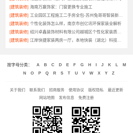
[建筑装修]
海南万赢饰家：门窗更换专业施工
[建筑装修]
工业园区工程施工二手房全包-苏州兔哥哥智装新材料有限公司
[建筑装修]
个性化装饰怎么样，南京市创亿讯环保家装全解析
[建筑装修]
绍兴卓鑫装饰材料有限公司越城区个性化家装质量有保障
[建筑装修]
江岸快捷家装两房一厅，本地快装（湖北）科技有限公司一站式落地服务
按字母分类：
A
B
C
D
E
F
G
H
I
J
K
L
M
N
O
P
Q
R
S
T
U
V
W
X
Y
Z
关于我们
联系我们
招商服务
使用协议
版权隐私
最近更新
网站地图
发布信息
免费注册