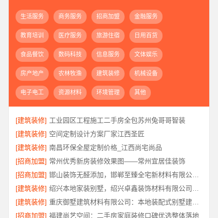
生活服务
商务服务
招商加盟
金融服务
教育培训
医疗服务
旅游住宿
日用百货
食品餐饮
数码科技
信息服务
文体娱乐
房产地产
农林牧渔
建筑装修
机械设备
电子电工
资源材料
环境管理
其他
[建筑装修]
工业园区工程施工二手房全包苏州兔哥哥智装
[建筑装修]
空间定制设计方案厂家江西圣匠
[建筑装修]
南昌环保全屋定制价格_江西尚宅尚品
[招商加盟]
常州优秀新房装修效果图——常州宜居佳装饰
[招商加盟]
邯山装饰无醛添加，邯郸至臻全宅新材料有限公司源头环保
[建筑装修]
绍兴本地家装别墅，绍兴卓鑫装饰材料有限公司打造品质生活
[建筑装修]
重庆御墅建筑材料有限公司：本地装配式别墅建造零增项
[招商加盟]
福建尚艺空间：二手房家庭装修口碑优选整体落地