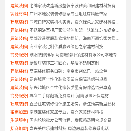
[建筑装修]
老牌家装改造新房整装宁波雅美和居建材科技有限公司
[资源材料]
广州本地家装装修哪家专业毛坯房精匠饰家
[建筑装修]
同城口碑家装机构实惠，嘉兴绿色之家建材科技透明报价
[建筑装修]
不锈钢浴室柜厂家江浙沪加盟，认准江苏东钢金属科技有限公司
[建筑装修]
局部改造家庭装修墙地翻新，海南万赢饰家为您焕新家居
[建筑装修]
专业家装定制优质嘉兴绿色之家建材科技
[商务服务]
濮阳装修推荐-河南璟臻环保建材有限公司本地专业团队
[建筑装修]
厨餐厅装饰工程匠心，华居不锈钢定制
[建筑装修]
高端装修服务口碑：南京市创亿讯一站全包
[建筑装修]
绍兴城区个性化装修质量有保障选绍兴卓鑫
[建筑装修]
绍兴越城区个性化家装质量有保障选绍兴卓鑫
[商务服务]
巩义二手房翻新免费设计-河南璟臻环保建材
[建筑装修]
直营住宅装修设计施工婚房，浙江臻美新型建材有限公司打造爱巢
[招商加盟]
南湖区装修家居专业，嘉兴家美建材科技
[生活服务]
国内轮胎批发公司流程，腾冠畅透明合规交易
[招商加盟]
嘉兴美居乐建材科技-周边房屋装修联系电话