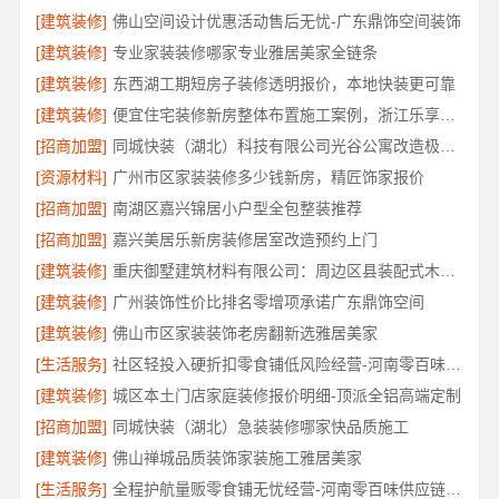
[建筑装修]
佛山空间设计优惠活动售后无忧-广东鼎饰空间装饰
[建筑装修]
专业家装装修哪家专业雅居美家全链条
[建筑装修]
东西湖工期短房子装修透明报价，本地快装更可靠
[建筑装修]
便宜住宅装修新房整体布置施工案例，浙江乐享新材料有限公司
[招商加盟]
同城快装（湖北）科技有限公司光谷公寓改造极简风科技家装
[资源材料]
广州市区家装装修多少钱新房，精匠饰家报价
[招商加盟]
南湖区嘉兴锦居小户型全包整装推荐
[招商加盟]
嘉兴美居乐新房装修居室改造预约上门
[建筑装修]
重庆御墅建筑材料有限公司：周边区县装配式木模售后保障
[建筑装修]
广州装饰性价比排名零增项承诺广东鼎饰空间
[建筑装修]
佛山市区家装装饰老房翻新选雅居美家
[生活服务]
社区轻投入硬折扣零食铺低风险经营-河南零百味供应链有限公司
[建筑装修]
城区本土门店家庭装修报价明细-顶派全铝高端定制
[招商加盟]
同城快装（湖北）急装装修哪家快品质施工
[建筑装修]
佛山禅城品质装饰家装施工雅居美家
[生活服务]
全程护航量贩零食铺无忧经营-河南零百味供应链有限公司