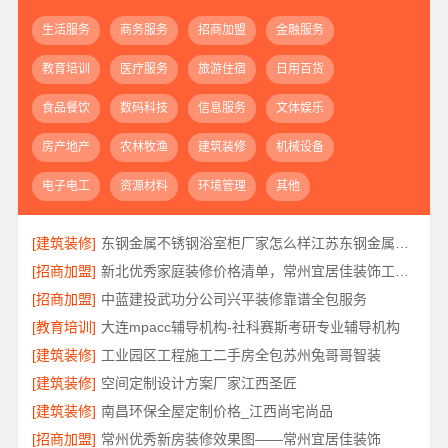
生活服务
商务服务
招商加盟
金融服务
教育培训
医疗服务
旅游住宿
日用百货
食品餐饮
数码科技
信息服务
文体娱乐
房产地产
农林牧渔
建筑装修
机械设备
电子电工
资源材料
环境管理
其他
[建筑装修]
东钢金属不锈钢浴室柜厂家怎么样江苏东钢金属科技详解
[招商加盟]
新北优秀家庭装修价格清单，常州宜居佳装饰工程有限公司明细公开
[招商加盟]
中蓝建投武功分公司兴平装修靠谱全包服务
[教育培训]
大连mpacc辅导机构-社科赛斯考研专业辅导机构
[建筑装修]
工业园区工程施工二手房全包苏州兔哥哥智装
[建筑装修]
空间定制设计方案厂家江西圣匠
[建筑装修]
南昌环保全屋定制价格_江西尚宅尚品
[招商加盟]
常州优秀新房装修效果图——常州宜居佳装饰