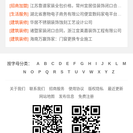
[招商加盟]
江苏靠谱家装全包价格，常州宜居佳装饰闭口合同详解
[生活服务]
湖北省惠物电子商务有限公司便宜数码家电平台好不好
[建筑装修]
华居不锈钢装饰蚀刻工艺设计公司
[建筑装修]
诸暨家装闭口合同，浙江宜美嘉装饰工程有限公司
[建筑装修]
海南万赢饰家：门窗更换专业施工
按字母分类：
A
B
C
D
E
F
G
H
I
J
K
L
M
N
O
P
Q
R
S
T
U
V
W
X
Y
Z
关于我们
联系我们
招商服务
使用协议
版权隐私
最近更新
网站地图
发布信息
免费注册