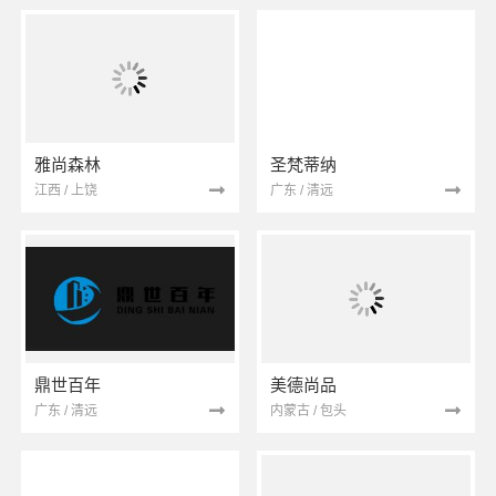
雅尚森林
圣梵蒂纳
江西 / 上饶
广东 / 清远
鼎世百年
美德尚品
广东 / 清远
内蒙古 / 包头