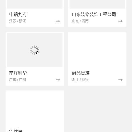
中铝九府
山东装修装饰工程公司
江苏 / 镇江
山东 / 济南
南洋利华
尚品贵族
广东 / 广州
浙江 / 绍兴
铝然居