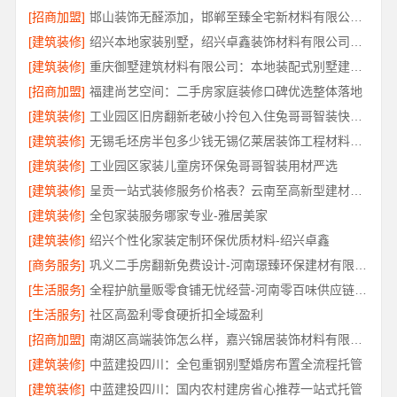
[招商加盟]
邯山装饰无醛添加，邯郸至臻全宅新材料有限公司源头环保
[建筑装修]
绍兴本地家装别墅，绍兴卓鑫装饰材料有限公司打造品质生活
[建筑装修]
重庆御墅建筑材料有限公司：本地装配式别墅建造零增项
[招商加盟]
福建尚艺空间：二手房家庭装修口碑优选整体落地
[建筑装修]
工业园区旧房翻新老破小拎包入住兔哥哥智装快速交付
[建筑装修]
无锡毛坯房半包多少钱无锡亿莱居装饰工程材料有限公司
[建筑装修]
工业园区家装儿童房环保兔哥哥智装用材严选
[建筑装修]
呈贡一站式装修服务价格表？云南至高新型建材有限公司闭口合同无增项
[建筑装修]
全包家装服务哪家专业-雅居美家
[建筑装修]
绍兴个性化家装定制环保优质材料-绍兴卓鑫
[商务服务]
巩义二手房翻新免费设计-河南璟臻环保建材有限公司
[生活服务]
全程护航量贩零食铺无忧经营-河南零百味供应链有限公司
[生活服务]
社区高盈利零食硬折扣全域盈利
[招商加盟]
南湖区高端装饰怎么样，嘉兴锦居装饰材料有限公司
[建筑装修]
中蓝建投四川：全包重钢别墅婚房布置全流程托管
[建筑装修]
中蓝建投四川：国内农村建房省心推荐一站式托管