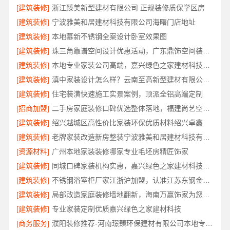
[建筑装修]
浙江臻美新型建材有限公司 正规装修质保学区房
[建筑装修]
宁波雅美和居建材科技有限公司海曙门店地址
[建筑装修]
本地慕新不锈钢全案设计卧室效果图
[建筑装修]
珠三角靠谱空间设计优惠活动，广东鼎饰空间装饰工程有限公司
[建筑装修]
本地专业家装公司高端，嘉兴绿色之家建材科技有限公司
[建筑装修]
滇中家装设计怎么样？云南至高新型建材有限公司专业靠谱
[建筑装修]
住宅装潢快速施工实景案例，顶派全铝高端定制
[招商加盟]
二手房家庭装修口碑优选整体落地，福建尚艺空间新材料科技规范施工
[建筑装修]
绍兴越城区高性价比家装环保优质材料绍兴卓鑫
[建筑装修]
老牌家装改造新房整装宁波雅美和居建材科技有限公司
[资源材料]
广州本地家装装修哪家专业毛坯房精匠饰家
[建筑装修]
同城口碑家装机构实惠，嘉兴绿色之家建材科技透明报价
[建筑装修]
不锈钢浴室柜厂家江浙沪加盟，认准江苏东钢金属科技有限公司
[建筑装修]
局部改造家庭装修墙地翻新，海南万赢饰家为您焕新家居
[建筑装修]
专业家装定制优质嘉兴绿色之家建材科技
[商务服务]
濮阳装修推荐-河南璟臻环保建材有限公司本地专业团队