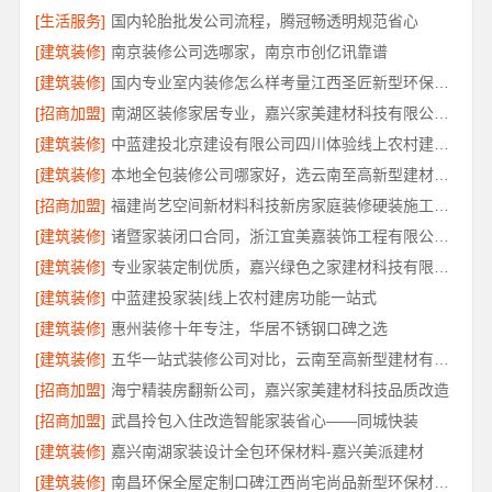
[生活服务]
国内轮胎批发公司流程，腾冠畅透明规范省心
[建筑装修]
南京装修公司选哪家，南京市创亿讯靠谱
[建筑装修]
国内专业室内装修怎么样考量江西圣匠新型环保材料有限公司
[招商加盟]
南湖区装修家居专业，嘉兴家美建材科技有限公司品质保障
[建筑装修]
中蓝建投北京建设有限公司四川体验线上农村建房功能
[建筑装修]
本地全包装修公司哪家好，选云南至高新型建材有限公司
[招商加盟]
福建尚艺空间新材料科技新房家庭装修硬装施工规范
[建筑装修]
诸暨家装闭口合同，浙江宜美嘉装饰工程有限公司可信
[建筑装修]
专业家装定制优质，嘉兴绿色之家建材科技有限公司打造理想家
[建筑装修]
中蓝建投家装|线上农村建房功能一站式
[建筑装修]
惠州装修十年专注，华居不锈钢口碑之选
[建筑装修]
五华一站式装修公司对比，云南至高新型建材有限公司
[招商加盟]
海宁精装房翻新公司，嘉兴家美建材科技品质改造
[招商加盟]
武昌拎包入住改造智能家装省心——同城快装
[建筑装修]
嘉兴南湖家装设计全包环保材料-嘉兴美派建材
[建筑装修]
南昌环保全屋定制口碑江西尚宅尚品新型环保材料有限公司