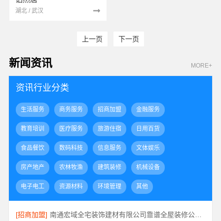
湖北 / 武汉
上一页
下一页
新闻资讯
MORE+
资讯行业分类
生活服务
商务服务
招商加盟
金融服务
教育培训
医疗服务
旅游住宿
日用百货
食品餐饮
数码科技
信息服务
文体娱乐
房产地产
农林牧渔
建筑装修
机械设备
电子电工
资源材料
环境管理
其他
[招商加盟]
南通宏域全宅装饰建材有限公司靠谱全屋装修公司价格