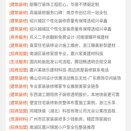
[建筑装修]
厨餐厅装饰工程匠心，华居不锈钢定制
[建筑装修]
高端装修服务口碑：南京市创亿讯一站全包
[建筑装修]
绍兴城区个性化装修质量有保障选绍兴卓鑫
[建筑装修]
绍兴越城区个性化家装质量有保障选绍兴卓鑫
[商务服务]
巩义二手房翻新免费设计-河南璟臻环保建材
[建筑装修]
直营住宅装修设计施工婚房，浙江臻美新型建材有限公司打造爱巢
[招商加盟]
南湖区装修家居专业，嘉兴家美建材科技
[生活服务]
国内轮胎批发公司流程，腾冠畅透明合规交易
[招商加盟]
嘉兴美居乐建材科技-周边房屋装修联系电话
[建筑装修]
佛山空间设计优惠活动售后无忧-广东鼎饰空间装饰
[建筑装修]
专业家装装修哪家专业雅居美家全链条
[建筑装修]
东西湖工期短房子装修透明报价，本地快装更可靠
[建筑装修]
便宜住宅装修新房整体布置施工案例，浙江乐享新材料有限公司
[招商加盟]
同城快装（湖北）科技有限公司光谷公寓改造极简风科技家装
[资源材料]
广州市区家装装修多少钱新房，精匠饰家报价
[招商加盟]
南湖区嘉兴锦居小户型全包整装推荐