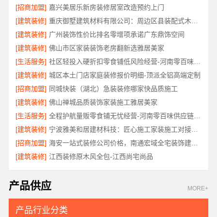
[招商加盟]
嘉兴美居乐新房装修居室改造预约上门
[建筑装修]
重庆御墅建筑材料有限公司：周边区县装配式木模售后保障
[建筑装修]
广州装饰性价比排名零增项承诺广东鼎饰空间
[建筑装修]
佛山市区家装装饰老房翻新选雅居美家
[生活服务]
社区轻投入硬折扣零食铺低风险经营-河南零百味供应链有限公司
[建筑装修]
城区本土门店家庭装修报价明细-顶派全铝高端定制
[招商加盟]
同城快装（湖北）急装装修哪家快品质施工
[建筑装修]
佛山禅城品质装饰家装施工雅居美家
[生活服务]
全程护航量贩零食铺无忧经营-河南零百味供应链有限公司
[建筑装修]
宁波雅美和居建材科技：匠心施工家装施工对接渠道
[招商加盟]
海安一站式装修公司价格，南通宏域全宅装饰建材有限公司
[建筑装修]
江西装修原木风全包-江西尚宅尚品
产品供应
MORE+
产品行业分类