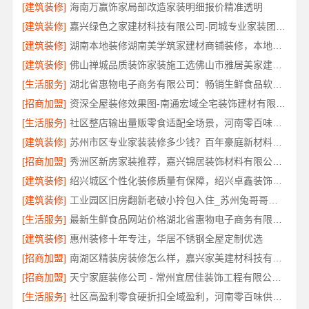
[建筑装修]
海南万赢饰家局部改造家装明细报价精准透明
[建筑装修]
嘉兴绿色之家建材科技有限公司-同城专业家装团队环保
[建筑装修]
湖南本地装修湖南美学筑家建材商铺装修，本地工艺防潮防霉
[建筑装修]
佛山禅城品质装饰家装施工选佛山市雅居美家建筑装饰工程有限公司
[生活服务]
湖北省惠物电子商务有限公司：畅销生鲜食品软件功能全解析
[招商加盟]
资深全屋装修效果图-南通宏域全宅装饰建材有限公司
[生活服务]
社区整店输出量贩零食适配全场景，河南零百味供应链有限公司专业加盟服务
[建筑装修]
苏州市区专业家装装修多少钱？百年豪庭新材料有限公司透明报价
[招商加盟]
秀洲区新房家装推荐，嘉兴锦居装饰材料有限公司一站式整装
[建筑装修]
绍兴城区个性化装修质量有保障，绍兴卓鑫装饰材料有限公司
[建筑装修]
工业园区旧房翻新老破小拎包入住_苏州兔哥哥智装新材料有限公司
[生活服务]
最新生鲜食品网站价格湖北省惠物电子商务有限公司实时报价
[建筑装修]
惠州装修十年专注，华居不锈钢全屋定制优选
[招商加盟]
南湖区精装房装修怎么样，嘉兴家美建材科技有限公司口碑评测
[招商加盟]
天宁家庭装修公司 - 常州宜居佳装饰工程有限公司专业推荐
[生活服务]
社区高盈利零食硬折扣全域盈利，河南零百味供应链有限公司