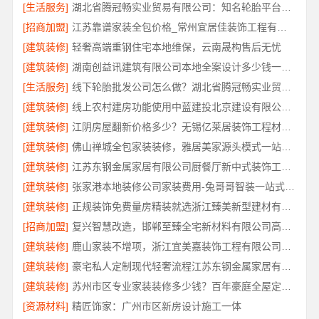
[生活服务]
湖北省腾冠畅实业贸易有限公司：知名轮胎平台批发价解析
[招商加盟]
江苏靠谱家装全包价格_常州宜居佳装饰工程有限公司闭口合同
[建筑装修]
轻奢高端重钢住宅本地维保，云南晟构售后无忧
[建筑装修]
湖南创益讯建筑有限公司本地全案设计多少钱一平售后无忧
[生活服务]
线下轮胎批发公司怎么做？湖北省腾冠畅实业贸易有限公司
[建筑装修]
线上农村建房功能使用中蓝建投北京建设有限公司四川
[建筑装修]
江阴房屋翻新价格多少？无锡亿莱居装饰工程材料有限公司全屋定制
[建筑装修]
佛山禅城全包家装装修，雅居美家源头模式一站搞定
[建筑装修]
江苏东钢金属家居有限公司厨餐厅新中式装饰工程解析
[建筑装修]
张家港本地装修公司家装费用-兔哥哥智装一站式全包
[建筑装修]
正规装饰免费量房精装就选浙江臻美新型建材有限公司
[招商加盟]
复兴智慧改造，邯郸至臻全宅新材料有限公司高分子技术重塑居住空间
[建筑装修]
鹿山家装不增项，浙江宜美嘉装饰工程有限公司承诺透明报价
[建筑装修]
豪宅私人定制现代轻奢流程江苏东钢金属家居有限公司
[建筑装修]
苏州市区专业家装装修多少钱？百年豪庭全屋定制报价
[资源材料]
精匠饰家：广州市区新房设计施工一体