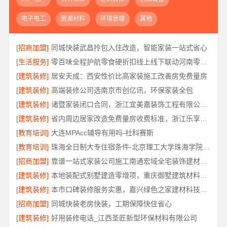
电子电工
资源材料
环境管理
其他
[招商加盟]
同城快装武昌拎包入住改造，智能家装一站式省心
[生活服务]
零百味全程护航零食硬折扣线上线下联动河南零百味供应链有限公司
[建筑装修]
居安天成：西安性价比高家装施工改善房免费量房
[建筑装修]
高端装修公司选南京市创亿讯，环保家装全包
[建筑装修]
诸暨家装闭口合同，浙江宜美嘉装饰工程有限公司签前明示
[建筑装修]
省内周边居家改造免费量房收费标准，浙江乐享新材料有限公司无增项
[教育培训]
大连MPAcc辅导有用吗-社科赛斯
[教育培训]
珠海全日制大专住宿条件-北京理工大学珠海学院继教院
[招商加盟]
靠谱一站式家装公司施工南通宏域全宅装饰建材有限公司
[建筑装修]
本地装配式别墅建造零增项，重庆御墅建筑材料有限公司
[建筑装修]
本市口碑装修服务实惠，嘉兴绿色之家建材科技有限公司为您打造环保家
[招商加盟]
同城快装老房快装，工期保障快住省心
[建筑装修]
好用装修电话_江西圣匠新型环保材料有限公司