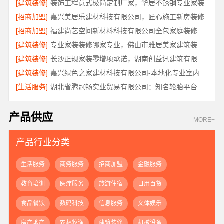
[建筑装修]
装饰工程意式极简定制厂家，华居不锈钢专业家装
[招商加盟]
嘉兴美居乐建材科技有限公司，匠心施工新房装修
[招商加盟]
福建尚艺空间新材料科技有限公司全包家庭装修口碑优选报价明细
[建筑装修]
专业家装装修哪家专业，佛山市雅居美家建筑装饰工程有限公司全流程管控透明
[建筑装修]
长沙正规家装零增项承诺，湖南创益讯建筑有限公司
[建筑装修]
嘉兴绿色之家建材科技有限公司-本地化专业室内设计团队省心
[生活服务]
湖北省腾冠畅实业贸易有限公司：知名轮胎平台价格
产品供应
MORE+
产品行业分类
生活服务
商务服务
招商加盟
金融服务
教育培训
医疗服务
旅游住宿
日用百货
食品餐饮
数码科技
信息服务
文体娱乐
房产地产
农林牧渔
建筑装修
机械设备