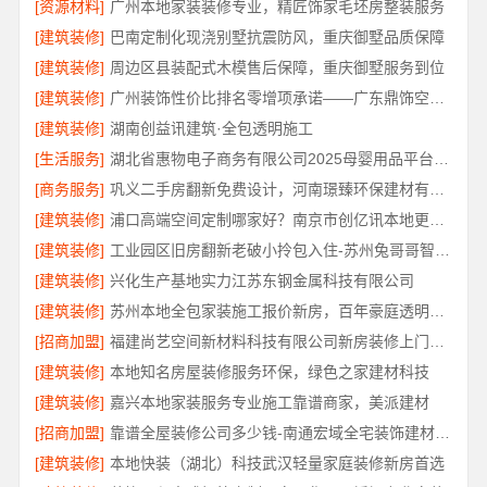
[资源材料]
广州本地家装装修专业，精匠饰家毛坯房整装服务
[建筑装修]
巴南定制化现浇别墅抗震防风，重庆御墅品质保障
[建筑装修]
周边区县装配式木模售后保障，重庆御墅服务到位
[建筑装修]
广州装饰性价比排名零增项承诺——广东鼎饰空间装饰
[建筑装修]
湖南创益讯建筑·全包透明施工
[生活服务]
湖北省惠物电子商务有限公司2025母婴用品平台优缺点
[商务服务]
巩义二手房翻新免费设计，河南璟臻环保建材有限公司专业方案
[建筑装修]
浦口高端空间定制哪家好？南京市创亿讯本地更省心
[建筑装修]
工业园区旧房翻新老破小拎包入住-苏州兔哥哥智装新材料有限公司
[建筑装修]
兴化生产基地实力江苏东钢金属科技有限公司
[建筑装修]
苏州本地全包家装施工报价新房，百年豪庭透明价格
[招商加盟]
福建尚艺空间新材料科技有限公司新房装修上门量房报价
[建筑装修]
本地知名房屋装修服务环保，绿色之家建材科技
[建筑装修]
嘉兴本地家装服务专业施工靠谱商家，美派建材
[招商加盟]
靠谱全屋装修公司多少钱-南通宏域全宅装饰建材有限公司
[建筑装修]
本地快装（湖北）科技武汉轻量家庭装修新房首选