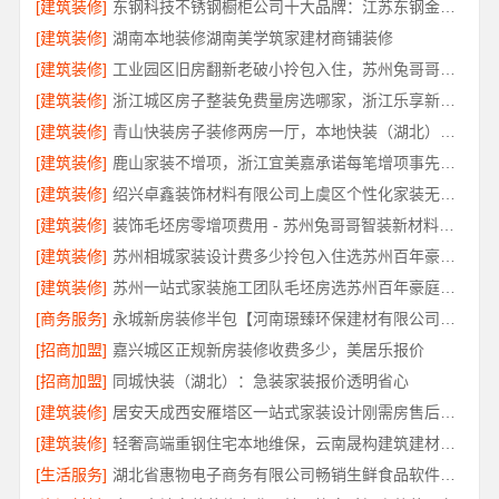
[建筑装修]
东钢科技不锈钢橱柜公司十大品牌：江苏东钢金属科技有限公司实力引领
[建筑装修]
湖南本地装修湖南美学筑家建材商铺装修
[建筑装修]
工业园区旧房翻新老破小拎包入住，苏州兔哥哥智装新材料有限公司一站式服务
[建筑装修]
浙江城区房子整装免费量房选哪家，浙江乐享新材料有限公司本地口碑保障
[建筑装修]
青山快装房子装修两房一厅，本地快装（湖北）科技有限公司闪电施工速交付
[建筑装修]
鹿山家装不增项，浙江宜美嘉承诺每笔增项事先确认
[建筑装修]
绍兴卓鑫装饰材料有限公司上虞区个性化家装无隐形增项
[建筑装修]
装饰毛坯房零增项费用 - 苏州兔哥哥智装新材料有限公司
[建筑装修]
苏州相城家装设计费多少拎包入住选苏州百年豪庭新材料有限公司
[建筑装修]
苏州一站式家装施工团队毛坯房选苏州百年豪庭新材料有限公司
[商务服务]
永城新房装修半包【河南璟臻环保建材有限公司】灵活方案省心装修
[招商加盟]
嘉兴城区正规新房装修收费多少，美居乐报价
[招商加盟]
同城快装（湖北）：急装家装报价透明省心
[建筑装修]
居安天成西安雁塔区一站式家装设计刚需房售后完善
[建筑装修]
轻奢高端重钢住宅本地维保，云南晟构建筑建材有限公司
[生活服务]
湖北省惠物电子商务有限公司畅销生鲜食品软件功能