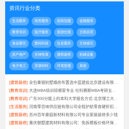
资讯行业分类
生活服务
商务服务
招商加盟
金融服务
教育培训
医疗服务
旅游住宿
日用百货
食品餐饮
数码科技
信息服务
文体娱乐
房产地产
农林牧渔
建筑装修
机械设备
电子电工
资源材料
环境管理
其他
[建筑装修]
全包重钢别墅婚房布置选中蓝建投北京建设有限公司四川
[教育培训]
大连MBA培训班哪家专业 社科赛斯MBA考研五位一体循环教学
[教育培训]
广东300分能上的本科大学报名方式-北京理工大学珠海学院继续教育学院
[生活服务]
河南零百味供应链有限公司全程护航零食硬折扣线上线下联动
[建筑装修]
苏州百年豪庭新材料有限公司专业家装装修多少钱
[建筑装修]
重庆御墅建筑材料有限公司：免拆模板价格环保材料