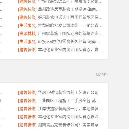
业园区家装儿童房环保-苏州兔哥哥智装新材料有限公司
[建筑装修]
个性化装饰怎么样？南京市创亿讯为您提供环保全包方案
兴卓鑫装饰材料有限公司-柯桥区专业靠谱装修自有施工队
[建筑装修]
局部改造居室装修工期提速-海南万赢饰家新型建筑材料有限公司
房翻新嘉兴锦居装饰材料有限公司
[建筑装修]
好用装修电话选江西圣匠新型环保材料有限公司
波雅美和居建材科技有限公司-余姚家装设计到店咨询
[生活服务]
推荐轮胎批发公司功能——湖北省腾冠畅
家专业？佛山市雅居美家
[资源材料]
广州家装施工团队老房翻新精匠饰家省心
广东鼎饰空间装饰工程有限公司闭口合同无增项
[生活服务]
轻投入硬折扣零食长久经营-河南零百味供应链有限公司
限公司装配式别墅，建造零增项
[建筑装修]
本地化专业室内设计团队省心，嘉兴绿色之家建材科技有限公司
MORE+
有限公司便宜数码家电平台好不好
[建筑装修]
华居不锈钢装饰蚀刻工艺设计公司
工
[建筑装修]
工业园区工程施工二手房全包-苏州兔哥哥智装新材料有限公司
公司越城区个性化家装质量有保障
[建筑装修]
江岸快捷家装两房一厅，本地快装（湖北）科技有限公司一站式落地服务
城快装（湖北）科技有限公司-婚房一口价快装
[建筑装修]
本地化专业室内设计团队省心嘉兴绿色之家建材科技有限公司
限公司，独栋私宅重钢建房公司
[建筑装修]
湖南售后完善装修公司？美学筑家