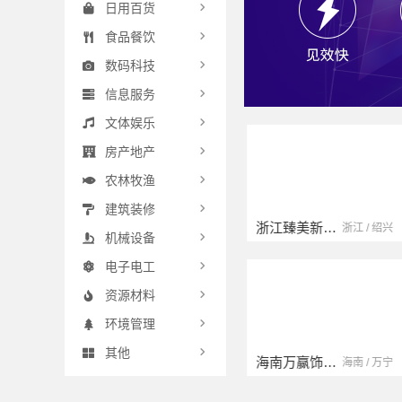
日用百货
食品餐饮
数码科技
信息服务
文体娱乐
房产地产
农林牧渔
建筑装修
云南晟构建筑建材有限公司
浙江臻美新型建材有限公司
江苏 / 扬州
云南 / 大理
浙江 / 绍兴
机械设备
电子电工
资源材料
环境管理
其他
浙江宜美嘉装饰工程有限公司
海南万赢饰家新型建筑材料有限公司
浙江 / 宁波
浙江 / 绍兴
海南 / 万宁