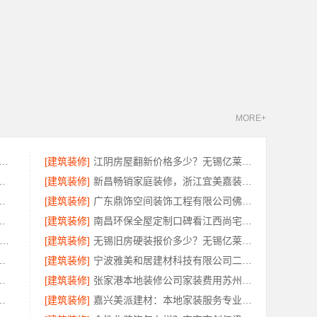
MORE+
说欣果铺子坚果炒货 真的非常美味
[建筑装修]
江阴房屋翻新价格多少？无锡亿莱居装饰工程材料有限公司为您算清
匠心制作，十年专注品质服务
[建筑装修]
新昌畅销家庭装修，浙江宜美嘉装饰工程有限公司品质保障
莱居装饰工程材料有限公司帮您省心省钱
[建筑装修]
广东鼎饰空间装饰工程有限公司佛山空间设计优惠活动
铺全域盈利，河南零百味供应链有限公司
[建筑装修]
南昌环保全屋定制口碑看江西尚宅尚品新型环保材料有限公司
牌家装改造新房整装-宁波雅美和居建材科技有限公司
[建筑装修]
无锡旧房硬装报价多少？无锡亿莱居装饰专业透明报价
兴家美建材科技有限公司口碑保障
[建筑装修]
宁波雅美和居建材科技有限公司二手房改造整装服务
有限公司，全屋装修更靠谱
[建筑装修]
张家港本地装修公司家装费用苏州兔哥哥智装新材料有限公司省心
臻环保建材有限公司本地口碑之选
[建筑装修]
嘉兴美派建材：本地家装服务专业施工靠谱商家，口碑见证