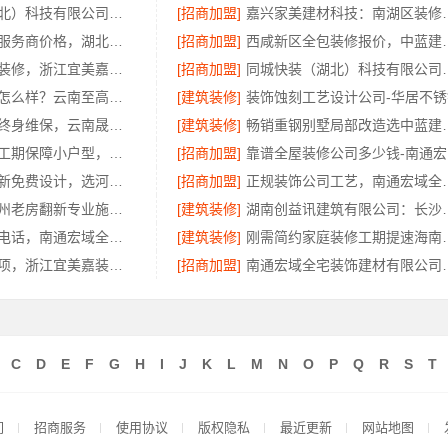
同城快装（湖北）科技有限公司精装房翻新设计零增项
[招商加盟]
嘉兴家美建材科技
高效生鲜食品服务商价格，湖北省惠物电子商务有限公司透明报价
[招商加盟]
西咸新区全包装修报价，中蓝
三江畅销室内装修，浙江宜美嘉装饰工程有限公司品质保障
[招商加盟]
同城快装（湖北）科
滇中家装设计怎么样？云南至高新型建材有限公司
[建筑装修]
装饰蚀刻工艺设计公司-华居不锈
安宁重钢建房终身维保，云南晟构建筑建材有限公司售后无忧
[建筑装修]
畅销重钢别墅局
老牌旧房改造工期保障小户型，浙江臻美新型建材有限公司
[招商加盟]
靠
巩义二手房翻新免费设计，选河南璟臻环保建材有限公司
[招商加盟]
正规装饰公司工艺，
精匠饰家：广州老房翻新专业施工团队
[建筑装修]
湖南创益讯建筑有限公
海安毛坯家装电话，南通宏域全宅装饰建材有限公司
[建筑装修]
刚需简约家庭装
鹿山家装不增项，浙江宜美嘉装饰工程有限公司更透明
[招商加盟]
南通宏域全宅装饰建
C
D
E
F
G
H
I
J
K
L
M
N
O
P
Q
R
S
T
们
招商服务
使用协议
版权隐私
最近更新
网站地图