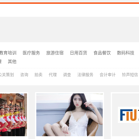
教育培训
医疗服务
旅游住宿
日用百货
食品餐饮
数码科技
理
其他
公关策划
咨询
拍卖
代理
调查
法律服务
会计审计
铃声短信