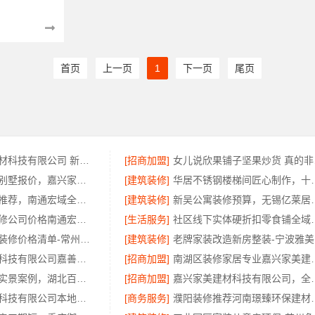
首页
上一页
1
下一页
尾页
嘉兴美居乐建材科技有限公司 新房装修收费
[招商加盟]
女儿
嘉兴家美装潢别墅报价，嘉兴家美建材科技有限公司透明定价
[建筑装修]
华居不锈钢楼梯间
本地全屋家装推荐，南通宏域全宅装饰建材源头品控保障
[建筑装修]
新吴公寓装修预算，无锡亿
海安一站式装修公司价格南通宏域全宅装饰建材有限公司
[生活服务]
社区线下实体硬折扣零食
新北优秀家庭装修价格清单-常州宜居佳装饰
[建筑装修]
老
嘉兴家美建材科技有限公司嘉善改造施工预算透明
[招商加盟]
南湖区装修家居专业嘉
鄂州专业家装实景案例，湖北百年米莱空间美学装饰材料有限公司
[招商加盟]
嘉兴家美建材科技
江苏东钢金属科技有限公司本地全屋不锈钢定制生产商
[商务服务]
濮阳装修推荐河南璟