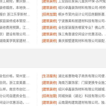
巴南定制化建房工期短，重庆御墅建筑材料有限公司
[建筑装修]
工
光谷省事家庭装修婚房，本地快装环保省心
[建筑装修]
绍
浙江家装定制报价 浙江乐享新材料有限公司
[招商加盟]
桐乡市室内设计公司旧
万赢饰家直营家庭装修成本管控海南万赢饰家新型建筑材料有限公司
[建筑装修]
宁
国内专业室内装修费用预算，江西圣匠新型环保材料有限公司
[建筑装修]
全包家装服务哪
中蓝建投（北京）建设有限公司武功分公司-兴平装修靠谱全包
[建筑装修]
珠三角靠谱空间设计优惠活动，
环保无甲醛！湖南美学筑家建材软装配套，健康装修首选
[建筑装修]
重庆御墅建筑材料有
江苏靠谱家装全包价格，常州宜居佳装饰闭口合同详解
[生活服务]
湖北省惠物电子商务
诸暨家装闭口合同，浙江宜美嘉装饰工程有限公司
[建筑装修]
海南万赢饰家：门窗更换专业施
个性化装饰怎么样，南京市创亿讯环保家装全解析
[建筑装修]
绍兴卓鑫装饰材料有限
中蓝建投武功分公司自建房全包装修新中式风格
[招商加盟]
同
珠三角靠谱空间设计优惠活动，广东鼎饰空间装饰工程有限公司
[建筑装修]
云南晟构建筑建材有