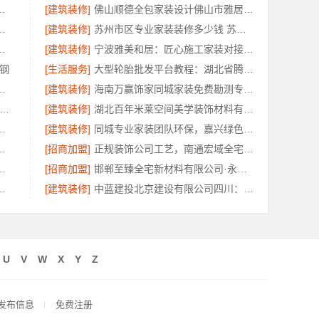
：南湖区装修家居专业团队服务
[建筑装修]
佛山顺德全包家装设计佛山市雅居美家建筑装饰工程有限公司
建投（北京）建设有限公司武功分公司透明报价
[建筑装修]
苏州市区专业家装装修多少钱 苏州百年豪庭新材料有限公司
技有限公司光谷公寓极简风改造
[建筑装修]
宁波雅美和居：匠心施工家装对接渠道
钢
[生活服务]
大型轮胎批发平台教程：湖北省腾冠畅实业贸易有限公司采购指南
部改造选中蓝建投四川公司
[建筑装修]
海南万赢饰家同城家装免费勘测专业服务
谱全屋装修公司多少钱-南通宏域全宅装饰建材有限公司报价
[建筑装修]
湖北百年米莱空间美学装饰材料有限公司｜黄石有设计感设计装修实景案例
南通宏域全宅装饰建材有限公司
[建筑装修]
同城专业家装团队环保，嘉兴绿色之家建材科技有限公司
司：长沙装饰多少钱一平工期保障
[招商加盟]
正规装饰公司工艺，南通宏域全宅装饰建材有限公司
修工期提速海南万赢饰家
[招商加盟]
邯郸至臻全宅新材料有限公司·永年焕新专业
材有限公司海安二手房装修团队
[建筑装修]
中蓝建投北京建设有限公司四川：畅销重钢别墅局部改造服务
U
V
W
X
Y
Z
发布信息
免费注册