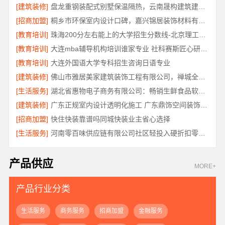
[建筑装修]
盘龙重钢装配式别墅保温隔热，云南晟构建筑建材有限公司匠心打造
[招商加盟]
桐乡市环保室内设计口碑，嘉兴锦居装饰材料有限公司靠谱吗
[教育培训]
珠海200分左右能上的大学招生分数线-北京理工大学珠海学院继教院
[教育培训]
大连mba辅导机构培训谁家专业 社科赛斯匠心研发备战MBA考研
[教育培训]
大连外国语大学专科招生咨询日语专业
[建筑装修]
佛山市雅居美家建筑装饰工程有限公司，禅城全包家装装修首选
[生活服务]
湖北省惠物电子商务有限公司：畅销生鲜食品软件功能全解析
[建筑装修]
广东正规室内设计透明化施工 广东鼎饰空间装饰工程有限公司
[招商加盟]
快住快装靠谱吗同城快装业主省心选择
[生活服务]
河南零百味供应链有限公司社区轻投入硬折扣零食铺低风险经营
产品供应
MORE+
产品行业分类
生活服务
商务服务
招商加盟
金融服务