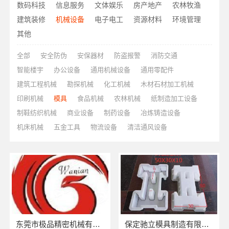
数码科技
信息服务
文体娱乐
房产地产
农林牧渔
建筑装修
机械设备
电子电工
资源材料
环境管理
其他
全部
安全防伪
安保器材
防盗报警
消防交通
智能楼宇
办公设备
通用机械设备
通用零配件
建筑工程机械
勘探机械
化工机械
木材石材加工机械
印刷机械
模具
食品机械
农林机械
纸制造加工设备
制鞋纺织机械
商业设备
制药设备
冶炼铸造设备
机床机械
五金工具
物流设备
清洁通风设备
东莞市极品精密机械有限公司
保定驰立模具制造有限公司