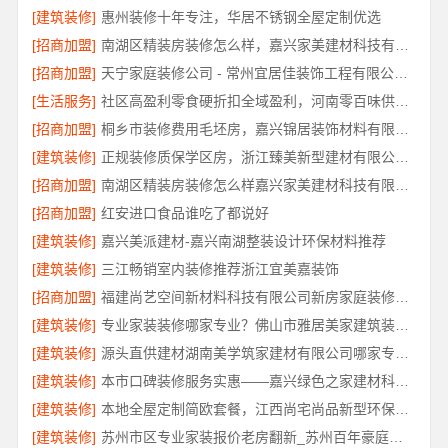
[建筑装修]
惠州装修十年专注，华居不锈钢全屋定制优选
[招商加盟]
南湖区精装房装修怎么样，嘉兴家美建材科技有限公司口碑评测
[招商加盟]
天宁家庭装修公司 - 常州宜居佳装饰工程有限公司专业推荐
[生活服务]
社区高盈利零食硬折扣全域盈利，河南零百味供应链有限公司
[招商加盟]
桐乡市装修费用毛坯房，嘉兴锦居装饰材料有限公司报价透明清晰
[建筑装修]
正规装修质保学区房，浙江臻美新型建材有限公司规范施工
[招商加盟]
南湖区精装房装修怎么样嘉兴家美建材科技有限公司
[招商加盟]
红安进口食品谁吃了都说好
[建筑装修]
嘉兴美派建材-嘉兴南湖整装设计环保材料推荐
[建筑装修]
三江畅销室内装修推荐浙江宜美嘉装饰
[招商加盟]
福建尚艺空间新材料科技有限公司新房家庭装修硬装施工
[建筑装修]
专业家装装修哪家专业？佛山市雅居美家建筑装饰工程有限公司值得选择
[建筑装修]
源头直供建材湖南美学筑家建材有限公司哪家专业放心
[建筑装修]
本市口碑装修服务实惠——嘉兴绿色之家建材科技有限公司
[建筑装修]
本地全屋定制简欧套餐，江西尚宅尚品新型环保材料有限公司
[建筑装修]
苏州市区专业家装报价老房翻新_苏州百年豪庭新材料有限公司