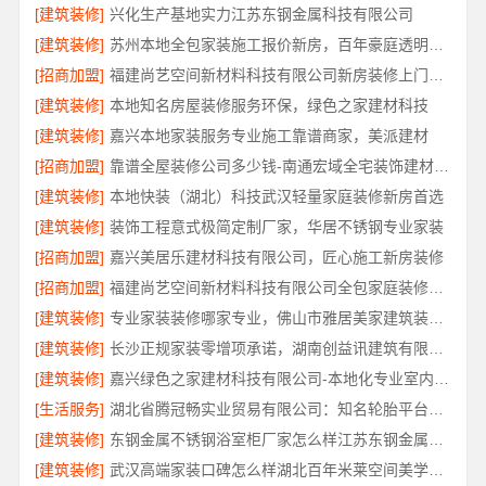
[建筑装修]
兴化生产基地实力江苏东钢金属科技有限公司
[建筑装修]
苏州本地全包家装施工报价新房，百年豪庭透明价格
[招商加盟]
福建尚艺空间新材料科技有限公司新房装修上门量房报价
[建筑装修]
本地知名房屋装修服务环保，绿色之家建材科技
[建筑装修]
嘉兴本地家装服务专业施工靠谱商家，美派建材
[招商加盟]
靠谱全屋装修公司多少钱-南通宏域全宅装饰建材有限公司
[建筑装修]
本地快装（湖北）科技武汉轻量家庭装修新房首选
[建筑装修]
装饰工程意式极简定制厂家，华居不锈钢专业家装
[招商加盟]
嘉兴美居乐建材科技有限公司，匠心施工新房装修
[招商加盟]
福建尚艺空间新材料科技有限公司全包家庭装修口碑优选报价明细
[建筑装修]
专业家装装修哪家专业，佛山市雅居美家建筑装饰工程有限公司全流程管控透明
[建筑装修]
长沙正规家装零增项承诺，湖南创益讯建筑有限公司
[建筑装修]
嘉兴绿色之家建材科技有限公司-本地化专业室内设计团队省心
[生活服务]
湖北省腾冠畅实业贸易有限公司：知名轮胎平台价格
[建筑装修]
东钢金属不锈钢浴室柜厂家怎么样江苏东钢金属科技有限公司
[建筑装修]
武汉高端家装口碑怎么样湖北百年米莱空间美学装饰材料有限公司