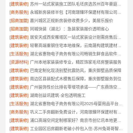
[建筑装修]
苏州一站式家装施工团队毛坯房选苏州百年豪庭新材料有限公司
[商务服务]
永城新房装修半包【河南璟臻环保建材有限公司】灵活方案省心装修
[招商加盟]
嘉兴城区正规新房装修收费多少，美居乐报价
[招商加盟]
同城快装（湖北）：急装家装报价透明省心
[建筑装修]
居安天成西安雁塔区一站式家装设计刚需房售后完善
[建筑装修]
轻奢高端重钢住宅本地维保，云南晟构建筑建材有限公司
[生活服务]
湖北省惠物电子商务有限公司畅销生鲜食品软件功能
[资源材料]
广州本地家装装修专业，精匠饰家毛坯房整装服务
[建筑装修]
巴南定制化现浇别墅抗震防风，重庆御墅品质保障
[建筑装修]
周边区县装配式木模售后保障，重庆御墅服务到位
[建筑装修]
广州装饰性价比排名零增项承诺——广东鼎饰空间装饰
[建筑装修]
湖南创益讯建筑·全包透明施工
[生活服务]
湖北省惠物电子商务有限公司2025母婴用品平台优缺点
[商务服务]
巩义二手房翻新免费设计，河南璟臻环保建材有限公司专业方案
[建筑装修]
浦口高端空间定制哪家好？南京市创亿讯本地更省心
[建筑装修]
工业园区旧房翻新老破小拎包入住-苏州兔哥哥智装新材料有限公司