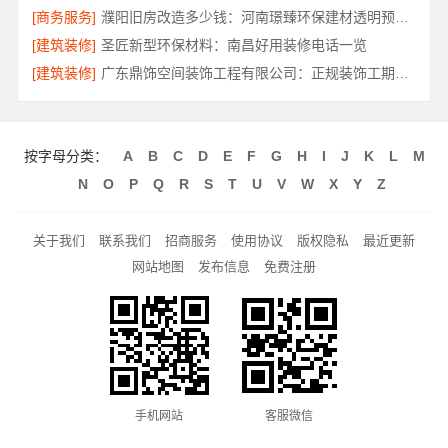
[商务服务]
濮阳旧房改造多少钱：河南璟臻环保建材透明预算方案
[建筑装修]
圣匠新型环保材料：南昌好用装修电话一览
[建筑装修]
广东鼎饰空间装饰工程有限公司：正规装饰工期保障
按字母分类：
A
B
C
D
E
F
G
H
I
J
K
L
M
N
O
P
Q
R
S
T
U
V
W
X
Y
Z
关于我们
联系我们
招商服务
使用协议
版权隐私
最近更新
网站地图
发布信息
免费注册
手机网站
客服微信