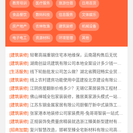
教育培训
医疗服务
旅游住宿
日用百货
食品餐饮
数码科技
信息服务
文体娱乐
房产地产
农林牧渔
建筑装修
机械设备
电子电工
资源材料
环境管理
其他
[建筑装修]
轻奢高端重钢住宅本地维保，云南晟构售后无忧
[建筑装修]
湖南创益讯建筑有限公司本地全案设计多少钱一平售后无忧
[生活服务]
线下轮胎批发公司怎么做？湖北省腾冠畅实业贸易有限公司
[建筑装修]
线上农村建房功能使用中蓝建投北京建设有限公司四川
[建筑装修]
江阴房屋翻新价格多少？无锡亿莱居装饰工程材料有限公司全屋定制
[建筑装修]
佛山禅城全包家装装修，雅居美家源头模式一站搞定
[建筑装修]
江苏东钢金属家居有限公司厨餐厅新中式装饰工程解析
[建筑装修]
张家港本地装修公司家装费用-兔哥哥智装一站式全包
[建筑装修]
正规装饰免费量房精装就选浙江臻美新型建材有限公司
[招商加盟]
复兴智慧改造，邯郸至臻全宅新材料有限公司高分子技术重塑居住空间