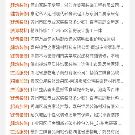
[建筑装修]
鹿山家装不增项，浙江宜美嘉装饰工程有限公司承诺透明报价
[建筑装修]
豪宅私人定制现代轻奢流程江苏东钢金属家居有限公司
[建筑装修]
苏州市区专业家装装修多少钱？百年豪庭全屋定制报价
[资源材料]
精匠饰家：广州市区新房设计施工一体
[建筑装修]
海南万赢饰家局部改造家装明细报价精准透明
[建筑装修]
嘉兴绿色之家建材科技有限公司-同城专业家装团队环保
[建筑装修]
湖南本地装修湖南美学筑家建材商铺装修，本地工艺防潮防霉
[建筑装修]
佛山禅城品质装饰家装施工选佛山市雅居美家建筑装饰工程有限公司
[生活服务]
湖北省惠物电子商务有限公司：畅销生鲜食品软件功能全解析
[招商加盟]
资深全屋装修效果图-南通宏域全宅装饰建材有限公司
[生活服务]
社区整店输出量贩零食适配全场景，河南零百味供应链有限公司专业加盟服务
[建筑装修]
苏州市区专业家装装修多少钱？百年豪庭新材料有限公司透明报价
[招商加盟]
秀洲区新房家装推荐，嘉兴锦居装饰材料有限公司一站式整装
[建筑装修]
绍兴城区个性化装修质量有保障，绍兴卓鑫装饰材料有限公司
[建筑装修]
工业园区旧房翻新老破小拎包入住_苏州兔哥哥智装新材料有限公司
[生活服务]
最新生鲜食品网站价格湖北省惠物电子商务有限公司实时报价