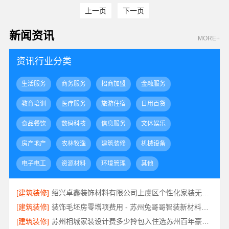
上一页
下一页
新闻资讯
MORE+
资讯行业分类
生活服务
商务服务
招商加盟
金融服务
教育培训
医疗服务
旅游住宿
日用百货
食品餐饮
数码科技
信息服务
文体娱乐
房产地产
农林牧渔
建筑装修
机械设备
电子电工
资源材料
环境管理
其他
[建筑装修]
绍兴卓鑫装饰材料有限公司上虞区个性化家装无隐形增项
[建筑装修]
装饰毛坯房零增项费用 - 苏州兔哥哥智装新材料有限公司
[建筑装修]
苏州相城家装设计费多少拎包入住选苏州百年豪庭新材料有限公司