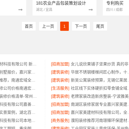
181农业产品包装策划设计
专利购买
湖北 / 宜昌
四川 / 成都
首页
上一页
1
下一页
尾页
嘉兴美居乐建材科技有限公司 新房装修收费
[招商加盟]
女儿
嘉兴家美装潢别墅报价，嘉兴家美建材科技有限公司透明定价
[建筑装修]
华居不锈钢楼梯间
本地全屋家装推荐，南通宏域全宅装饰建材源头品控保障
[建筑装修]
新吴公寓装修预算，无锡亿
海安一站式装修公司价格南通宏域全宅装饰建材有限公司
[生活服务]
社区线下实体硬折扣零食
新北优秀家庭装修价格清单-常州宜居佳装饰
[建筑装修]
老
嘉兴家美建材科技有限公司嘉善改造施工预算透明
[招商加盟]
南湖区装修家居专业嘉
鄂州专业家装实景案例，湖北百年米莱空间美学装饰材料有限公司
[招商加盟]
嘉兴家美建材科技
江苏东钢金属科技有限公司本地全屋不锈钢定制生产商
[商务服务]
濮阳装修推荐河南璟
巴南定制化建房工期短，重庆御墅建筑材料有限公司
[建筑装修]
工