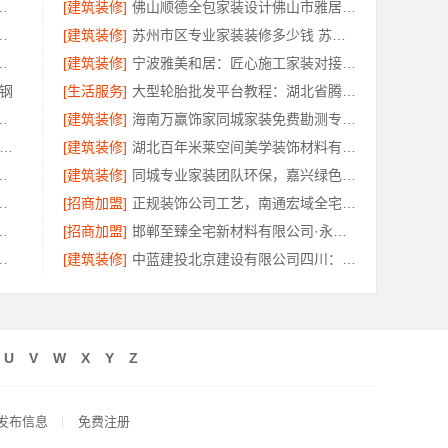
：南湖区装修家居专业团队服务
[建筑装修]
佛山顺德全包家装设计佛山市雅居美家建筑装饰工程有限公司
建投（北京）建设有限公司武功分公司透明报价
[建筑装修]
苏州市区专业家装装修多少钱 苏州百年豪庭新材料有限公司
技有限公司光谷公寓极简风改造
[建筑装修]
宁波雅美和居：匠心施工家装对接渠道
钢
[生活服务]
大型轮胎批发平台教程：湖北省腾冠畅实业贸易有限公司采购指南
部改造选中蓝建投四川公司
[建筑装修]
海南万赢饰家同城家装免费勘测专业服务
谱全屋装修公司多少钱-南通宏域全宅装饰建材有限公司报价
[建筑装修]
湖北百年米莱空间美学装饰材料有限公司｜黄石有设计感设计装修实景案例
南通宏域全宅装饰建材有限公司
[建筑装修]
同城专业家装团队环保，嘉兴绿色之家建材科技有限公司
司：长沙装饰多少钱一平工期保障
[招商加盟]
正规装饰公司工艺，南通宏域全宅装饰建材有限公司
修工期提速海南万赢饰家
[招商加盟]
邯郸至臻全宅新材料有限公司·永年焕新专业
材有限公司海安二手房装修团队
[建筑装修]
中蓝建投北京建设有限公司四川：畅销重钢别墅局部改造服务
U
V
W
X
Y
Z
发布信息
免费注册