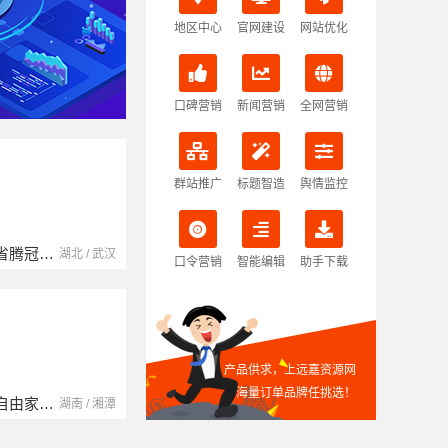
地区中心
官网建设
网站优化
口碑营销
新闻营销
全网营销
群站推广
标题智造
舆情监控
本地快装（湖北）科技有限公司
南京玻璃镜子加工厂
湖北省腾冠畅实业贸易有限公司
湖北 / 武汉
江苏 / 南京
口令营销
智能编辑
助手下载
产品供求，上远嘉资源网
海量订单品牌任挑选！
福建尚艺空间新材料科技有限公司
中蓝建投（北京）建设有限公司四川第一分公司
湖南自由家装饰工程有限公司
福建 / 泉州
四川 / 成都