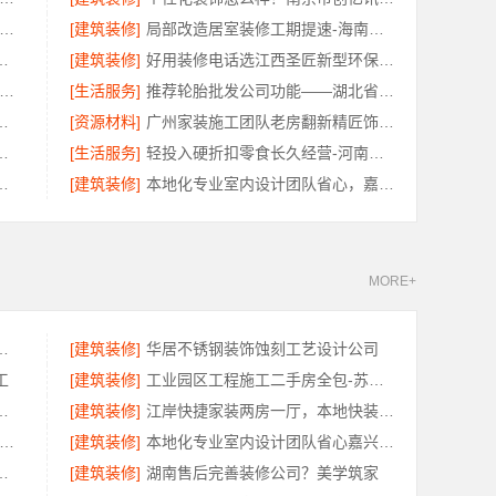
兴卓鑫装饰材料有限公司-柯桥区专业靠谱装修自有施工队
[建筑装修]
局部改造居室装修工期提速-海南万赢饰家新型建筑材料有限公司
房翻新嘉兴锦居装饰材料有限公司
[建筑装修]
好用装修电话选江西圣匠新型环保材料有限公司
波雅美和居建材科技有限公司-余姚家装设计到店咨询
[生活服务]
推荐轮胎批发公司功能——湖北省腾冠畅
家专业？佛山市雅居美家
[资源材料]
广州家装施工团队老房翻新精匠饰家省心
广东鼎饰空间装饰工程有限公司闭口合同无增项
[生活服务]
轻投入硬折扣零食长久经营-河南零百味供应链有限公司
限公司装配式别墅，建造零增项
[建筑装修]
本地化专业室内设计团队省心，嘉兴绿色之家建材科技有限公司
MORE+
有限公司便宜数码家电平台好不好
[建筑装修]
华居不锈钢装饰蚀刻工艺设计公司
工
[建筑装修]
工业园区工程施工二手房全包-苏州兔哥哥智装新材料有限公司
公司越城区个性化家装质量有保障
[建筑装修]
江岸快捷家装两房一厅，本地快装（湖北）科技有限公司一站式落地服务
城快装（湖北）科技有限公司-婚房一口价快装
[建筑装修]
本地化专业室内设计团队省心嘉兴绿色之家建材科技有限公司
限公司，独栋私宅重钢建房公司
[建筑装修]
湖南售后完善装修公司？美学筑家