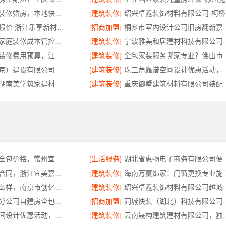
光谷省事家庭装修婚房，本地快装环保省心
[建筑装修]
绍
浙江家装定制报价 浙江乐享新材料有限公司
[招商加盟]
桐乡市室内设计公司旧
万赢饰家直营家庭装修成本管控海南万赢饰家新型建筑材料有限公司
[建筑装修]
宁
国内专业室内装修费用预算，江西圣匠新型环保材料有限公司
[建筑装修]
全包家装服务哪
中蓝建投（北京）建设有限公司武功分公司-兴平装修靠谱全包
[建筑装修]
珠三角靠谱空间设计优惠活动，
环保无甲醛！湖南美学筑家建材软装配套，健康装修首选
[建筑装修]
重庆御墅建筑材料有
江苏靠谱家装全包价格，常州宜居佳装饰闭口合同详解
[生活服务]
湖北省惠物电子商务
诸暨家装闭口合同，浙江宜美嘉装饰工程有限公司
[建筑装修]
海南万赢饰家：门窗更换专业施
个性化装饰怎么样，南京市创亿讯环保家装全解析
[建筑装修]
绍兴卓鑫装饰材料有限
中蓝建投武功分公司自建房全包装修新中式风格
[招商加盟]
同
珠三角靠谱空间设计优惠活动，广东鼎饰空间装饰工程有限公司
[建筑装修]
云南晟构建筑建材有