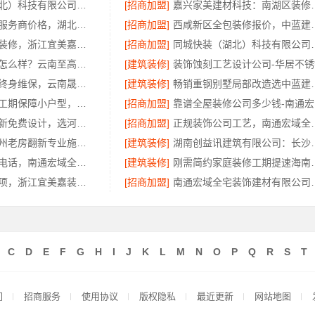
同城快装（湖北）科技有限公司精装房翻新设计零增项
[招商加盟]
嘉兴家美建材科技
高效生鲜食品服务商价格，湖北省惠物电子商务有限公司透明报价
[招商加盟]
西咸新区全包装修报价，中蓝
三江畅销室内装修，浙江宜美嘉装饰工程有限公司品质保障
[招商加盟]
同城快装（湖北）科
滇中家装设计怎么样？云南至高新型建材有限公司
[建筑装修]
装饰蚀刻工艺设计公司-华居不锈
安宁重钢建房终身维保，云南晟构建筑建材有限公司售后无忧
[建筑装修]
畅销重钢别墅局
老牌旧房改造工期保障小户型，浙江臻美新型建材有限公司
[招商加盟]
靠
巩义二手房翻新免费设计，选河南璟臻环保建材有限公司
[招商加盟]
正规装饰公司工艺，
精匠饰家：广州老房翻新专业施工团队
[建筑装修]
湖南创益讯建筑有限公
海安毛坯家装电话，南通宏域全宅装饰建材有限公司
[建筑装修]
刚需简约家庭装
鹿山家装不增项，浙江宜美嘉装饰工程有限公司更透明
[招商加盟]
南通宏域全宅装饰建
C
D
E
F
G
H
I
J
K
L
M
N
O
P
Q
R
S
T
们
招商服务
使用协议
版权隐私
最近更新
网站地图