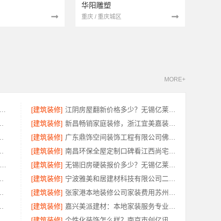
华阳雕塑
重庆 / 重庆城区
MORE+
说欣果铺子坚果炒货 真的非常美味
[建筑装修]
江阴房屋翻新价格多少？无锡亿莱居装饰工程材料有限公司为您算清
匠心制作，十年专注品质服务
[建筑装修]
新昌畅销家庭装修，浙江宜美嘉装饰工程有限公司品质保障
莱居装饰工程材料有限公司帮您省心省钱
[建筑装修]
广东鼎饰空间装饰工程有限公司佛山空间设计优惠活动
铺全域盈利，河南零百味供应链有限公司
[建筑装修]
南昌环保全屋定制口碑看江西尚宅尚品新型环保材料有限公司
牌家装改造新房整装-宁波雅美和居建材科技有限公司
[建筑装修]
无锡旧房硬装报价多少？无锡亿莱居装饰专业透明报价
兴家美建材科技有限公司口碑保障
[建筑装修]
宁波雅美和居建材科技有限公司二手房改造整装服务
有限公司，全屋装修更靠谱
[建筑装修]
张家港本地装修公司家装费用苏州兔哥哥智装新材料有限公司省心
臻环保建材有限公司本地口碑之选
[建筑装修]
嘉兴美派建材：本地家装服务专业施工靠谱商家，口碑见证
业园区家装儿童房环保-苏州兔哥哥智装新材料有限公司
[建筑装修]
个性化装饰怎么样？南京市创亿讯为您提供环保全包方案