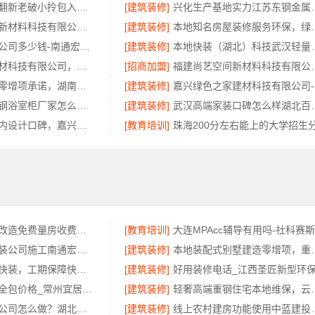
工业园区旧房翻新老破小拎包入住-苏州兔哥哥智装新材料有限公司
[建筑装修]
兴化生产基地实力
福建尚艺空间新材料科技有限公司新房装修上门量房报价
[建筑装修]
本地知名房屋装修
靠谱全屋装修公司多少钱-南通宏域全宅装饰建材有限公司
[建筑装修]
本地快装（湖北）
嘉兴美居乐建材科技有限公司，匠心施工新房装修
[招商加盟]
福建尚艺空间新材料科技
长沙正规家装零增项承诺，湖南创益讯建筑有限公司
[建筑装修]
嘉
东钢金属不锈钢浴室柜厂家怎么样江苏东钢金属科技有限公司
[建筑装修]
武汉高端家装口碑怎么样
桐乡市环保室内设计口碑，嘉兴锦居装饰材料有限公司靠谱吗
[教育培训]
省内周边居家改造免费量房收费标准，浙江乐享新材料有限公司无增项
[教育培训]
大连MPAcc辅导有用吗-社科赛
靠谱一站式家装公司施工南通宏域全宅装饰建材有限公司
[建筑装修]
本地装配式别墅建造零
同城快装老房快装，工期保障快住省心
[建筑装修]
江苏靠谱家装全包价格_常州宜居佳装饰工程有限公司闭口合同
[建筑装修]
轻奢高端重钢住宅
线下轮胎批发公司怎么做？湖北省腾冠畅实业贸易有限公司
[建筑装修]
线上农村建房功能使