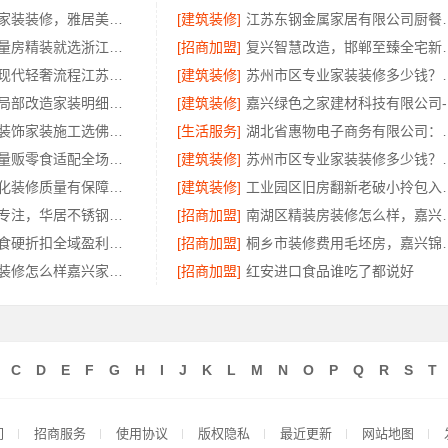
佛山禅城全包家装装修，雅居美家源头模式一站搞定
[建筑装修]
江苏东钢金属家居有
正规装饰免费量房精装就选浙江臻美新型建材有限公司
[招商加盟]
复兴智慧改造，邯郸至臻全
豪宅私人定制现代轻奢流程江苏东钢金属家居有限公司
[建筑装修]
苏州市区专业家装装
海南万赢饰家局部改造家装明细报价精准透明
[建筑装修]
嘉
佛山禅城品质装饰家装施工选佛山市雅居美家建筑装饰工程有限公司
[生活服务]
湖北省惠物电子商务有
社区整店输出量贩零食适配全场景，河南零百味供应链有限公司专业加盟服务
[建筑装修]
苏州市区专业家装装修多
绍兴城区个性化装修质量有保障，绍兴卓鑫装饰材料有限公司
[建筑装修]
工业园区旧房翻新老破小拎
惠州装修十年专注，华居不锈钢全屋定制优选
[招商加盟]
南湖区精装房装修怎么样
社区高盈利零食硬折扣全域盈利，河南零百味供应链有限公司
[招商加盟]
桐乡市装修费用毛坯房，
南湖区精装房装修怎么样嘉兴家美建材科技有限公司
[招商加盟]
红安进口食品谁吃了都说好
C
D
E
F
G
H
I
J
K
L
M
N
O
P
Q
R
S
T
们
招商服务
使用协议
版权隐私
最近更新
网站地图