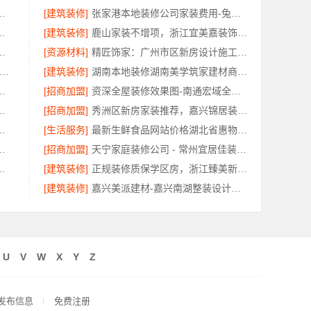
限公司厨餐厅新中式装饰工程解析
[建筑装修]
张家港本地装修公司家装费用-兔哥哥智装一站式全包
宅新材料有限公司高分子技术重塑居住空间
[建筑装修]
鹿山家装不增项，浙江宜美嘉装饰工程有限公司承诺透明报价
修多少钱？百年豪庭全屋定制报价
[资源材料]
精匠饰家：广州市区新房设计施工一体
兴绿色之家建材科技有限公司-同城专业家装团队环保
[建筑装修]
湖南本地装修湖南美学筑家建材商铺装修，本地工艺防潮防霉
限公司：畅销生鲜食品软件功能全解析
[招商加盟]
资深全屋装修效果图-南通宏域全宅装饰建材有限公司
少钱？百年豪庭新材料有限公司透明报价
[招商加盟]
秀洲区新房家装推荐，嘉兴锦居装饰材料有限公司一站式整装
包入住_苏州兔哥哥智装新材料有限公司
[生活服务]
最新生鲜食品网站价格湖北省惠物电子商务有限公司实时报价
，嘉兴家美建材科技有限公司口碑评测
[招商加盟]
天宁家庭装修公司 - 常州宜居佳装饰工程有限公司专业推荐
嘉兴锦居装饰材料有限公司报价透明清晰
[建筑装修]
正规装修质保学区房，浙江臻美新型建材有限公司规范施工
[建筑装修]
嘉兴美派建材-嘉兴南湖整装设计环保材料推荐
U
V
W
X
Y
Z
发布信息
免费注册