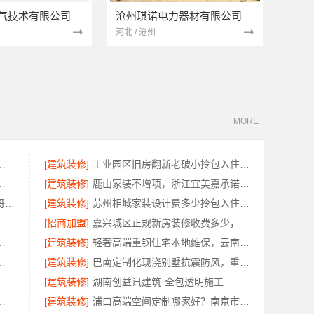
气技术有限公司
沧州琪诺电力器材有限公司
河北 / 沧州
MORE+
南美学筑家建材商铺装修
[建筑装修]
工业园区旧房翻新老破小拎包入住，苏州兔哥哥智装新材料有限公司一站式服务
本地快装（湖北）科技有限公司闪电施工速交付
[建筑装修]
鹿山家装不增项，浙江宜美嘉承诺每笔增项事先确认
装饰毛坯房零增项费用 - 苏州兔哥哥智装新材料有限公司
[建筑装修]
苏州相城家装设计费多少拎包入住选苏州百年豪庭新材料有限公司
臻环保建材有限公司】灵活方案省心装修
[招商加盟]
嘉兴城区正规新房装修收费多少，美居乐报价
一站式家装设计刚需房售后完善
[建筑装修]
轻奢高端重钢住宅本地维保，云南晟构建筑建材有限公司
专业，精匠饰家毛坯房整装服务
[建筑装修]
巴南定制化现浇别墅抗震防风，重庆御墅品质保障
零增项承诺——广东鼎饰空间装饰
[建筑装修]
湖南创益讯建筑·全包透明施工
，河南璟臻环保建材有限公司专业方案
[建筑装修]
浦口高端空间定制哪家好？南京市创亿讯本地更省心