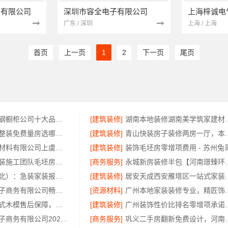
子有限公司
深圳市容全电子有限公司
上海梓诚电
广东 / 深圳
上海 / 上海
首页
上一页
1
2
下一页
尾页
东钢科技不锈钢橱柜公司十大品牌：江苏东钢金属科技有限公司实力引领
[建筑装修]
湖南本地装修湖
浙江城区房子整装免费量房选哪家，浙江乐享新材料有限公司本地口碑保障
[建筑装修]
青山快装房子装修两房一厅，
绍兴卓鑫装饰材料有限公司上虞区个性化家装无隐形增项
[建筑装修]
苏州一站式家装施工团队毛坯房选苏州百年豪庭新材料有限公司
[商务服务]
永城新房装修半包【河南璟
同城快装（湖北）：急装家装报价透明省心
[建筑装修]
居安天成西安雁塔区
湖北省惠物电子商务有限公司畅销生鲜食品软件功能
[资源材料]
广州本地家装装修
周边区县装配式木模售后保障，重庆御墅服务到位
[建筑装修]
广州装饰性价比排名
湖北省惠物电子商务有限公司2025母婴用品平台优缺点
[商务服务]
巩义二手房翻新免费设计