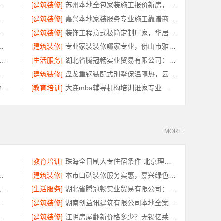
江苏东钢金属科技有限公司
[建筑装修]
苏州本地全包家装施工报价新房，百年豪庭透明价格
服务环保，绿色之家建材科技
[建筑装修]
嘉兴本地家装服务专业施工靠谱商家，美派建材
科技武汉轻量家庭装修新房首选
[建筑装修]
装饰工程意式极简定制厂家，华居不锈钢专业家装
有限公司全包家庭装修口碑优选报价明细
[建筑装修]
专业家装装修哪家专业，佛山市雅居美家建筑装饰工程有限公司全流程管控透明
兴绿色之家建材科技有限公司-本地化专业室内设计团队省心
[生活服务]
湖北省腾冠畅实业贸易有限公司：知名轮胎平台价格
湖北百年米莱空间美学装饰材料有限公司
[建筑装修]
盘龙重钢装配式别墅保温隔热，云南晟构建筑建材有限公司匠心打造
珠海200分左右能上的大学招生分数线-北京理工大学珠海学院继教院
[教育培训]
大连mba辅导机构培训谁家专业 社科赛斯匠心研发备战MBA考研
MORE+
斯
[教育培训]
珠海全日制大专住宿条件-北京理工大学珠海学院继教院
增项，重庆御墅建筑材料有限公司
[建筑装修]
本市口碑装修服务实惠，嘉兴绿色之家建材科技有限公司为您打造环保家
好用装修电话_江西圣匠新型环保材料有限公司
[生活服务]
湖北省腾冠畅实业贸易有限公司：知名轮胎平台批发价解析
本地维保，云南晟构售后无忧
[建筑装修]
湖南创益讯建筑有限公司本地全案设计多少钱一平售后无忧
用中蓝建投北京建设有限公司四川
[建筑装修]
江阴房屋翻新价格多少？无锡亿莱居装饰工程材料有限公司全屋定制