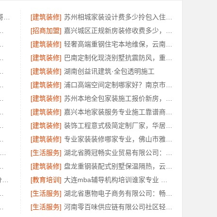
装饰毛坯房零增项费用 - 苏州兔哥哥智装新材料有限公司
[建筑装修]
苏州相城家装设计费多少拎包入住选苏州百年豪庭新材料有限公司
臻环保建材有限公司】灵活方案省心装修
[招商加盟]
嘉兴城区正规新房装修收费多少，美居乐报价
一站式家装设计刚需房售后完善
[建筑装修]
轻奢高端重钢住宅本地维保，云南晟构建筑建材有限公司
专业，精匠饰家毛坯房整装服务
[建筑装修]
巴南定制化现浇别墅抗震防风，重庆御墅品质保障
零增项承诺——广东鼎饰空间装饰
[建筑装修]
湖南创益讯建筑·全包透明施工
，河南璟臻环保建材有限公司专业方案
[建筑装修]
浦口高端空间定制哪家好？南京市创亿讯本地更省心
江苏东钢金属科技有限公司
[建筑装修]
苏州本地全包家装施工报价新房，百年豪庭透明价格
服务环保，绿色之家建材科技
[建筑装修]
嘉兴本地家装服务专业施工靠谱商家，美派建材
科技武汉轻量家庭装修新房首选
[建筑装修]
装饰工程意式极简定制厂家，华居不锈钢专业家装
有限公司全包家庭装修口碑优选报价明细
[建筑装修]
专业家装装修哪家专业，佛山市雅居美家建筑装饰工程有限公司全流程管控透明
兴绿色之家建材科技有限公司-本地化专业室内设计团队省心
[生活服务]
湖北省腾冠畅实业贸易有限公司：知名轮胎平台价格
湖北百年米莱空间美学装饰材料有限公司
[建筑装修]
盘龙重钢装配式别墅保温隔热，云南晟构建筑建材有限公司匠心打造
珠海200分左右能上的大学招生分数线-北京理工大学珠海学院继教院
[教育培训]
大连mba辅导机构培训谁家专业 社科赛斯匠心研发备战MBA考研
工程有限公司，禅城全包家装装修首选
[生活服务]
湖北省惠物电子商务有限公司：畅销生鲜食品软件功能全解析
吗同城快装业主省心选择
[生活服务]
河南零百味供应链有限公司社区轻投入硬折扣零食铺低风险经营