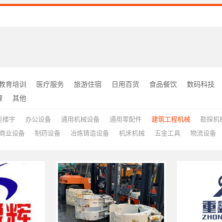
教育培训
医疗服务
旅游住宿
日用百货
食品餐饮
数码科技
理
其他
能楼宇
办公设备
通用机械设备
通用零配件
建筑工程机械
勘探机
商业设备
制药设备
冶炼铸造设备
机床机械
五金工具
物流设备