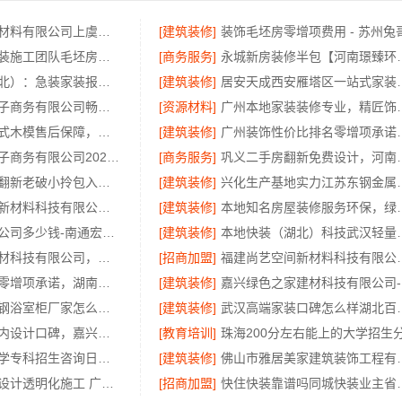
绍兴卓鑫装饰材料有限公司上虞区个性化家装无隐形增项
[建筑装修]
苏州一站式家装施工团队毛坯房选苏州百年豪庭新材料有限公司
[商务服务]
永城新房装修半包【河南璟
同城快装（湖北）：急装家装报价透明省心
[建筑装修]
居安天成西安雁塔区
湖北省惠物电子商务有限公司畅销生鲜食品软件功能
[资源材料]
广州本地家装装修
周边区县装配式木模售后保障，重庆御墅服务到位
[建筑装修]
广州装饰性价比排名
湖北省惠物电子商务有限公司2025母婴用品平台优缺点
[商务服务]
巩义二手房翻新免费设计
工业园区旧房翻新老破小拎包入住-苏州兔哥哥智装新材料有限公司
[建筑装修]
兴化生产基地实力
福建尚艺空间新材料科技有限公司新房装修上门量房报价
[建筑装修]
本地知名房屋装修
靠谱全屋装修公司多少钱-南通宏域全宅装饰建材有限公司
[建筑装修]
本地快装（湖北）
嘉兴美居乐建材科技有限公司，匠心施工新房装修
[招商加盟]
福建尚艺空间新材料科技
长沙正规家装零增项承诺，湖南创益讯建筑有限公司
[建筑装修]
嘉
东钢金属不锈钢浴室柜厂家怎么样江苏东钢金属科技有限公司
[建筑装修]
武汉高端家装口碑怎么样
桐乡市环保室内设计口碑，嘉兴锦居装饰材料有限公司靠谱吗
[教育培训]
大连外国语大学专科招生咨询日语专业
[建筑装修]
佛山市雅居美家建筑装饰
广东正规室内设计透明化施工 广东鼎饰空间装饰工程有限公司
[招商加盟]
快住快装靠谱