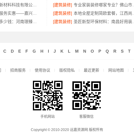
福建尚艺空间新材料科技有限公司新房家庭装修硬装施工
[建筑装修]
专业家装装修哪家专业？佛山
本市口碑装修服务实惠——嘉兴绿色之家建材科技有限公司
[建筑装修]
本地全屋定制简欧套餐
濮阳旧房改造多少钱：河南璟臻环保建材透明预算方案
[建筑装修]
圣匠新型环保材
C
D
E
F
G
H
I
J
K
L
M
N
O
P
Q
R
S
T
们
招商服务
使用协议
版权隐私
最近更新
网站地图
手机网站
客服微信
Copyright © 2010-2020 远嘉资源网 版权所有