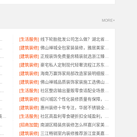
MORE+
司本地全案设计多少钱一平售后无忧
[生活服务]
线下轮胎批发公司怎么做？湖北省腾冠畅实业贸易有限公司
锡亿莱居装饰工程材料有限公司全屋定制
[建筑装修]
佛山禅城全包家装装修，雅居美家源头模式一站搞定
家港本地装修公司家装费用-兔哥哥智装一站式全包
[建筑装修]
正规装饰免费量房精装就选浙江臻美新型建材有限公司
宜美嘉装饰工程有限公司承诺透明报价
[建筑装修]
豪宅私人定制现代轻奢流程江苏东钢金属家居有限公司
州市区新房设计施工一体
[建筑装修]
海南万赢饰家局部改造家装明细报价精准透明
筑家建材商铺装修，本地工艺防潮防霉
[建筑装修]
佛山禅城品质装饰家装施工选佛山市雅居美家建筑装饰工程有限公司
深全屋装修效果图-南通宏域全宅装饰建材有限公司
[生活服务]
社区整店输出量贩零食适配全场景，河南零百味供应链有限公司专业加盟服务
嘉兴锦居装饰材料有限公司一站式整装
[建筑装修]
绍兴城区个性化装修质量有保障，绍兴卓鑫装饰材料有限公司
湖北省惠物电子商务有限公司实时报价
[建筑装修]
惠州装修十年专注，华居不锈钢全屋定制优选
天宁家庭装修公司 - 常州宜居佳装饰工程有限公司专业推荐
[生活服务]
社区高盈利零食硬折扣全域盈利，河南零百味供应链有限公司
浙江臻美新型建材有限公司规范施工
[招商加盟]
南湖区精装房装修怎么样嘉兴家美建材科技有限公司
兴美派建材-嘉兴南湖整装设计环保材料推荐
[建筑装修]
三江畅销室内装修推荐浙江宜美嘉装饰