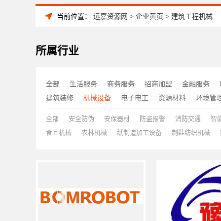
当前位置：
远嘉资源网
>
企业黄页
>
建筑工程机械
所属行业
全部
生活服务
商务服务
招商加盟
金融服务
建筑装修
机械设备
电子电工
资源材料
环境管
全部
安全防伪
安保器材
防盗报警
消防交通
智
食品机械
农林机械
纸制造加工设备
制鞋纺织机械