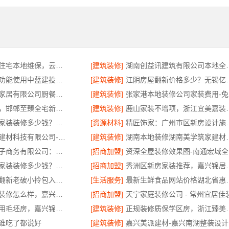
轻奢高端重钢住宅本地维保，云南晟构售后无忧
[建筑装修]
湖南创益讯建筑有限公
线上农村建房功能使用中蓝建投北京建设有限公司四川
[建筑装修]
江阴房屋翻新价格多少？无
江苏东钢金属家居有限公司厨餐厅新中式装饰工程解析
[建筑装修]
张
复兴智慧改造，邯郸至臻全宅新材料有限公司高分子技术重塑居住空间
[建筑装修]
鹿山家装不增项，浙江
苏州市区专业家装装修多少钱？百年豪庭全屋定制报价
[资源材料]
精匠饰家：广
嘉兴绿色之家建材科技有限公司-同城专业家装团队环保
[建筑装修]
湖南本地装修湖南美学
湖北省惠物电子商务有限公司：畅销生鲜食品软件功能全解析
[招商加盟]
资
苏州市区专业家装装修多少钱？百年豪庭新材料有限公司透明报价
[招商加盟]
秀洲区新房家装推荐，
工业园区旧房翻新老破小拎包入住_苏州兔哥哥智装新材料有限公司
[生活服务]
最新生鲜食品网站价格
南湖区精装房装修怎么样，嘉兴家美建材科技有限公司口碑评测
[招商加盟]
桐乡市装修费用毛坯房，嘉兴锦居装饰材料有限公司报价透明清晰
[建筑装修]
正规装修质保学区房，
谁吃了都说好
[建筑装修]
嘉