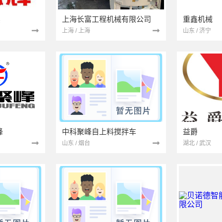
卖
上海长富工程机械有限公司
重鑫机械
上海 / 上海
山东 / 济宁
峰
中科聚峰自上料搅拌车
益爵
山东 / 烟台
湖北 / 武汉