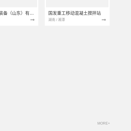
贝诺德智能装备（山东）有限公司
国发重工移动混凝土搅拌站
湖南 / 湘潭
MORE+