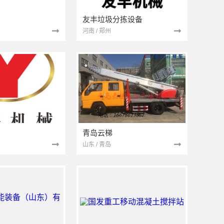
友丰垃圾分拣设备
河南 / 郑州
青岛云梯
山东 / 青岛