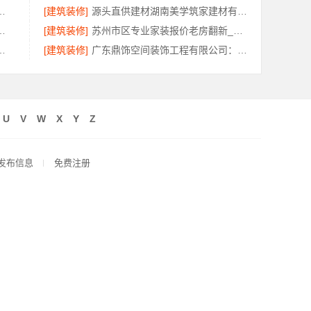
市雅居美家建筑装饰工程有限公司值得选择
[建筑装修]
源头直供建材湖南美学筑家建材有限公司哪家专业放心
，江西尚宅尚品新型环保材料有限公司
[建筑装修]
苏州市区专业家装报价老房翻新_苏州百年豪庭新材料有限公司
料：南昌好用装修电话一览
[建筑装修]
广东鼎饰空间装饰工程有限公司：正规装饰工期保障
U
V
W
X
Y
Z
发布信息
免费注册