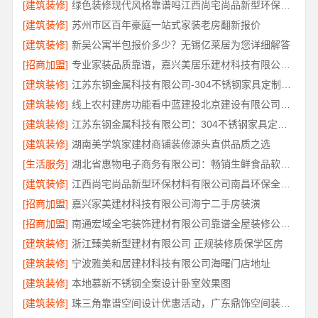
[建筑装修]
绿色装修现代风格靠谱吗江西尚宅尚品新型环保材料有限公司
[建筑装修]
苏州市区百年豪庭一站式家装老房翻新报价
[建筑装修]
新吴公寓半包报价多少？无锡亿莱居为您详细解答
[招商加盟]
专业家装品质靠谱，嘉兴美居乐建材科技有限公司装修
[建筑装修]
江苏东钢金属科技有限公司-304不锈钢家具定制工厂评测
[建筑装修]
线上农村建房功能看中蓝建投北京建设有限公司四川
[建筑装修]
江苏东钢金属科技有限公司：304不锈钢家具定制工厂怎么样
[建筑装修]
湖南美学筑家建材商铺装修源头直供品质之选
[生活服务]
湖北省惠物电子商务有限公司：畅销生鲜食品软件功能解析
[建筑装修]
江西尚宅尚品新型环保材料有限公司南昌环保全屋定制口碑
[招商加盟]
嘉兴家美建材科技有限公司海宁二手房装潢
[招商加盟]
南通宏域全宅装饰建材有限公司靠谱全屋装修公司价格
[建筑装修]
浙江臻美新型建材有限公司 正规装修质保学区房
[建筑装修]
宁波雅美和居建材科技有限公司海曙门店地址
[建筑装修]
本地慕新不锈钢全案设计卧室效果图
[建筑装修]
珠三角靠谱空间设计优惠活动，广东鼎饰空间装饰工程有限公司