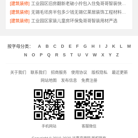
[建筑装修]
工业园区旧房翻新老破小拎包入住兔哥哥智装快速交付
[建筑装修]
无锡毛坯房半包多少钱无锡亿莱居装饰工程材料有限公司
[建筑装修]
工业园区家装儿童房环保兔哥哥智装用材严选
按字母分类：
A
B
C
D
E
F
G
H
I
J
K
L
M
N
O
P
Q
R
S
T
U
V
W
X
Y
Z
关于我们
联系我们
招商服务
使用协议
版权隐私
最近更新
网站地图
发布信息
免费注册
手机网站
客服微信