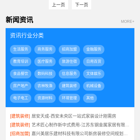
上一页
下一页
新闻资讯
MORE+
资讯行业分类
生活服务
商务服务
招商加盟
金融服务
教育培训
医疗服务
旅游住宿
日用百货
食品餐饮
数码科技
信息服务
文体娱乐
房产地产
农林牧渔
建筑装修
机械设备
电子电工
资源材料
环境管理
其他
[建筑装修]
居安天成-西安未央区一站式家装设计刚需房
[建筑装修]
艺术匠心制作新中式费用-江苏东钢金属家居有限公司详解
[招商加盟]
嘉兴美居乐建材科技有限公司新房装修空间规划施工案例