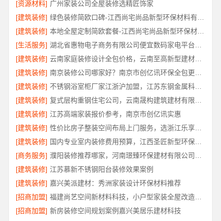
[资源材料]
广州家装公司全屋装修选精匠饰家
[建筑装修]
绿色装修简欧口碑-江西尚宅尚品新型环保材料有限公司
[建筑装修]
本地全屋定制简欧套餐-江西尚宅尚品新型环保材料有限公司
[生活服务]
湖北省惠物电子商务有限公司便宜数码家电平台好不好
[建筑装修]
云南家庭装修设计全包价格，云南至高新型建材有限公司性价比高
[建筑装修]
南京装修公司哪家好？南京市创亿讯环保全包更省心
[建筑装修]
不锈钢浴室柜厂家江浙沪加盟，江苏东钢金属科技有限公司诚邀合作
[建筑装修]
复式层构重钢住宅公司，云南晟构建筑建材有限公司
[建筑装修]
江苏高端家装报价参考，南京市创亿讯实惠
[建筑装修]
性价比房子整装空间布局上门服务，选浙江乐享新材料有限公司
[建筑装修]
国内专业室内装修费用预算，江西圣匠新型环保材料有限公司
[商务服务]
濮阳装修推荐哪家，河南璟臻环保建材有限公司深耕本土服务
[建筑装修]
江苏慕新不锈钢阳台装修效果案例
[建筑装修]
嘉兴美派建材：秀洲家装设计环保材料推荐
[招商加盟]
福建尚艺空间新材料科技，小户型家装全屋改造优选报价
[招商加盟]
新房装修空间规划案例嘉兴美居乐建材科技