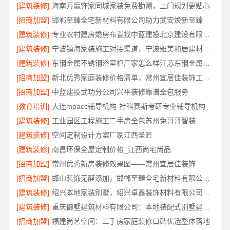
[建筑装修]
海南万赢饰家同城家装免费勘测，上门规划更贴心
[招商加盟]
邯郸至臻全宅新材料有限公司助力武安焕新至臻
[建筑装修]
专业农村建房婚房布置找中蓝建投北京建设有限公司四川
[建筑装修]
宁波镇海家装施工对接渠道，宁波雅美和居建材科技有限公司
[建筑装修]
东钢金属不锈钢浴室柜厂家怎么样江苏东钢金属科技详解
[招商加盟]
新北优秀家庭装修价格清单，常州宜居佳装饰工程有限公司明细公开
[招商加盟]
中蓝建投武功分公司兴平装修靠谱全包服务
[教育培训]
大连mpacc辅导机构-社科赛斯考研专业辅导机构
[建筑装修]
工业园区工程施工二手房全包苏州兔哥哥智装
[建筑装修]
空间定制设计方案厂家江西圣匠
[建筑装修]
南昌环保全屋定制价格_江西尚宅尚品
[招商加盟]
常州优秀新房装修效果图——常州宜居佳装饰
[招商加盟]
邯山装饰无醛添加，邯郸至臻全宅新材料有限公司源头环保
[建筑装修]
绍兴本地家装别墅，绍兴卓鑫装饰材料有限公司打造品质生活
[建筑装修]
重庆御墅建筑材料有限公司：本地装配式别墅建造零增项
[招商加盟]
福建尚艺空间：二手房家庭装修口碑优选整体落地