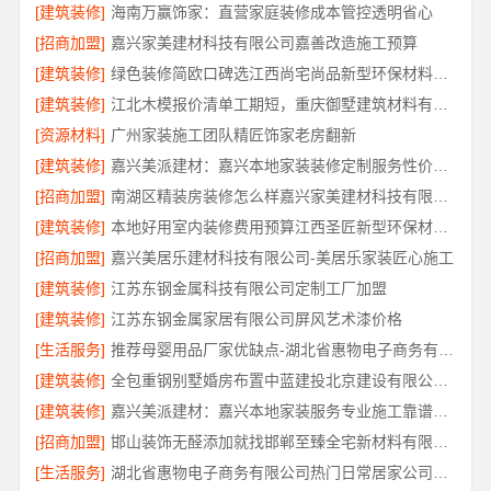
[建筑装修]
海南万赢饰家：直营家庭装修成本管控透明省心
[招商加盟]
嘉兴家美建材科技有限公司嘉善改造施工预算
[建筑装修]
绿色装修简欧口碑选江西尚宅尚品新型环保材料有限公司
[建筑装修]
江北木模报价清单工期短，重庆御墅建筑材料有限公司
[资源材料]
广州家装施工团队精匠饰家老房翻新
[建筑装修]
嘉兴美派建材：嘉兴本地家装装修定制服务性价比高
[招商加盟]
南湖区精装房装修怎么样嘉兴家美建材科技有限公司
[建筑装修]
本地好用室内装修费用预算江西圣匠新型环保材料有限公司
[招商加盟]
嘉兴美居乐建材科技有限公司-美居乐家装匠心施工
[建筑装修]
江苏东钢金属科技有限公司定制工厂加盟
[建筑装修]
江苏东钢金属家居有限公司屏风艺术漆价格
[生活服务]
推荐母婴用品厂家优缺点-湖北省惠物电子商务有限公司
[建筑装修]
全包重钢别墅婚房布置中蓝建投北京建设有限公司四川
[建筑装修]
嘉兴美派建材：嘉兴本地家装服务专业施工靠谱商家
[招商加盟]
邯山装饰无醛添加就找邯郸至臻全宅新材料有限公司
[生活服务]
湖北省惠物电子商务有限公司热门日常居家公司价格