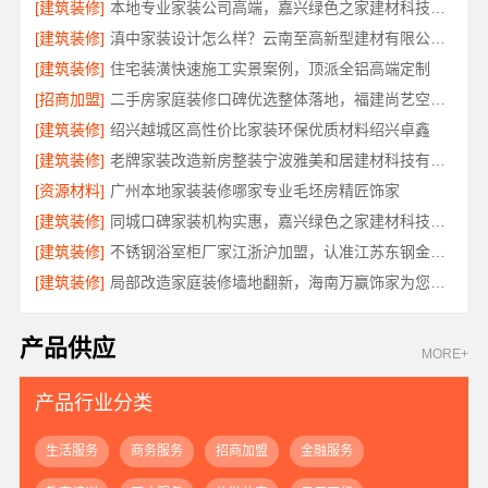
[建筑装修]
本地专业家装公司高端，嘉兴绿色之家建材科技有限公司
[建筑装修]
滇中家装设计怎么样？云南至高新型建材有限公司专业靠谱
[建筑装修]
住宅装潢快速施工实景案例，顶派全铝高端定制
[招商加盟]
二手房家庭装修口碑优选整体落地，福建尚艺空间新材料科技规范施工
[建筑装修]
绍兴越城区高性价比家装环保优质材料绍兴卓鑫
[建筑装修]
老牌家装改造新房整装宁波雅美和居建材科技有限公司
[资源材料]
广州本地家装装修哪家专业毛坯房精匠饰家
[建筑装修]
同城口碑家装机构实惠，嘉兴绿色之家建材科技透明报价
[建筑装修]
不锈钢浴室柜厂家江浙沪加盟，认准江苏东钢金属科技有限公司
[建筑装修]
局部改造家庭装修墙地翻新，海南万赢饰家为您焕新家居
产品供应
MORE+
产品行业分类
生活服务
商务服务
招商加盟
金融服务