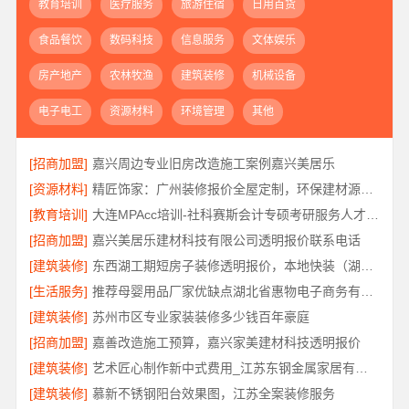
教育培训
医疗服务
旅游住宿
日用百货
食品餐饮
数码科技
信息服务
文体娱乐
房产地产
农林牧渔
建筑装修
机械设备
电子电工
资源材料
环境管理
其他
[招商加盟]
嘉兴周边专业旧房改造施工案例嘉兴美居乐
[资源材料]
精匠饰家：广州装修报价全屋定制，环保建材源头管控
[教育培训]
大连MPAcc培训-社科赛斯会计专硕考研服务人才伴您成长
[招商加盟]
嘉兴美居乐建材科技有限公司透明报价联系电话
[建筑装修]
东西湖工期短房子装修透明报价，本地快装（湖北）科技有限公司闪电交付
[生活服务]
推荐母婴用品厂家优缺点湖北省惠物电子商务有限公司
[建筑装修]
苏州市区专业家装装修多少钱百年豪庭
[招商加盟]
嘉善改造施工预算，嘉兴家美建材科技透明报价
[建筑装修]
艺术匠心制作新中式费用_江苏东钢金属家居有限公司
[建筑装修]
慕新不锈钢阳台效果图，江苏全案装修服务