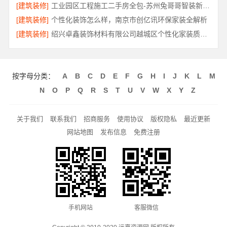
[建筑装修]
工业园区工程施工二手房全包-苏州兔哥哥智装新材料有限公司
[建筑装修]
个性化装饰怎么样，南京市创亿讯环保家装全解析
[建筑装修]
绍兴卓鑫装饰材料有限公司越城区个性化家装质量有保障
按字母分类：
A
B
C
D
E
F
G
H
I
J
K
L
M
N
O
P
Q
R
S
T
U
V
W
X
Y
Z
关于我们
联系我们
招商服务
使用协议
版权隐私
最近更新
网站地图
发布信息
免费注册
手机网站
客服微信