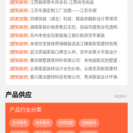
[建筑装修]
江西装修原木风全包-江西尚宅尚品
[建筑装修]
江苏东钢定制工厂加盟——江苏东钢
[招商加盟]
同城快装（湖北）科技：精装房翻新设计零增项更安心
[建筑装修]
湖南家装价格表售后无忧，创益讯建筑全包透明报价
[建筑装修]
苏州本地全包家装施工报价新房百年豪庭
[建筑装修]
本地住宅装修质保精装选浙江臻美新型建材有限公司
[建筑装修]
武汉高端家装口碑怎么样，百年米莱大平层设计装修实景
[建筑装修]
重庆御墅建筑材料有限公司：本地装配式别墅建造零增项
[建筑装修]
云南家庭装修设计全包价格，云南至高新型建材有限公司
[建筑装修]
嘉兴美派建材科技有限公司：秀洲家装设计环保材料推荐
产品供应
MORE+
产品行业分类
生活服务
商务服务
招商加盟
金融服务