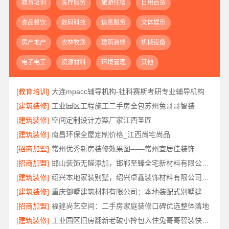
教育培训
医疗服务
旅游住宿
日用百货
食品餐饮
数码科技
信息服务
文体娱乐
房产地产
农林牧渔
建筑装修
机械设备
电子电工
资源材料
环境管理
其他
[教育培训]
大连mpacc辅导机构-社科赛斯考研专业辅导机构
[建筑装修]
工业园区工程施工二手房全包苏州兔哥哥智装
[建筑装修]
空间定制设计方案厂家江西圣匠
[建筑装修]
南昌环保全屋定制价格_江西尚宅尚品
[招商加盟]
常州优秀新房装修效果图——常州宜居佳装饰
[招商加盟]
邯山装饰无醛添加，邯郸至臻全宅新材料有限公司源头环保
[建筑装修]
绍兴本地家装别墅，绍兴卓鑫装饰材料有限公司打造品质生活
[建筑装修]
重庆御墅建筑材料有限公司：本地装配式别墅建造零增项
[招商加盟]
福建尚艺空间：二手房家庭装修口碑优选整体落地
[建筑装修]
工业园区旧房翻新老破小拎包入住兔哥哥智装快速交付