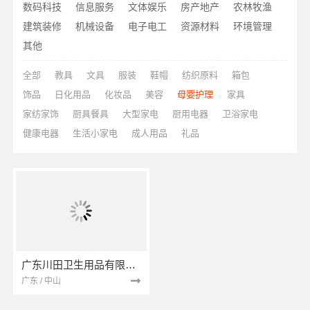
数码科技
信息服务
文体娱乐
房产地产
农林牧渔
建筑装修
机械设备
电子电工
资源材料
环境管理
其他
全部
教具
文具
服装
鞋帽
纺织原料
箱包
饰品
日化用品
化妆品
美容
母婴护理
家具
家纺家饰
厨具餐具
大型家电
厨用电器
卫浴家电
健康电器
生活小家电
成人用品
礼品
广东川田卫生用品有限公司
广东 / 中山