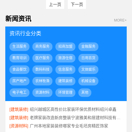
上一页
下一页
新闻资讯
MORE+
资讯行业分类
生活服务
商务服务
招商加盟
金融服务
教育培训
医疗服务
旅游住宿
日用百货
食品餐饮
数码科技
信息服务
文体娱乐
房产地产
农林牧渔
建筑装修
机械设备
电子电工
资源材料
环境管理
其他
[建筑装修]
绍兴越城区高性价比家装环保优质材料绍兴卓鑫
[建筑装修]
老牌家装改造新房整装宁波雅美和居建材科技有限公司
[资源材料]
广州本地家装装修哪家专业毛坯房精匠饰家