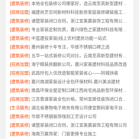
[建筑装修]
本地全包装修公司哪家好，选云南至高新型建材有限公司
[招商加盟]
福建尚艺空间新材料科技新房家庭装修硬装施工规范
[建筑装修]
诸暨家装闭口合同，浙江宜美嘉装饰工程有限公司可信
[建筑装修]
专业家装定制优质，嘉兴绿色之家建材科技有限公司打造理想家
[建筑装修]
中蓝建投家装|线上农村建房功能一站式
[建筑装修]
惠州装修十年专注，华居不锈钢口碑之选
[建筑装修]
五华一站式装修公司对比，云南至高新型建材有限公司
[招商加盟]
海宁精装房翻新公司，嘉兴家美建材科技品质改造
[招商加盟]
武昌拎包入住改造智能家装省心——同城快装
[建筑装修]
嘉兴南湖家装设计全包环保材料-嘉兴美派建材
[建筑装修]
南昌环保全屋定制口碑江西尚宅尚品新型环保材料有限公司
[招商加盟]
江苏靠谱家装全包价格，常州宜居佳装饰闭口合同详解
[生活服务]
湖北省惠物电子商务有限公司便宜数码家电平台好不好
[建筑装修]
华居不锈钢装饰蚀刻工艺设计公司
[建筑装修]
诸暨家装闭口合同，浙江宜美嘉装饰工程有限公司
[建筑装修]
海南万赢饰家：门窗更换专业施工