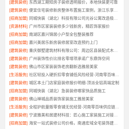
[建筑装修]
东西湖工期短房子装修透明报价，本地快装更可靠
[建筑装修]
便宜住宅装修新房整体布置施工案例，浙江乐享新材料有限公司
[招商加盟]
同城快装（湖北）科技有限公司光谷公寓改造极简风科技家装
[资源材料]
广州市区家装装修多少钱新房，精匠饰家报价
[招商加盟]
南湖区嘉兴锦居小户型全包整装推荐
[招商加盟]
嘉兴美居乐新房装修居室改造预约上门
[建筑装修]
重庆御墅建筑材料有限公司：周边区县装配式木模售后保障
[建筑装修]
广州装饰性价比排名零增项承诺广东鼎饰空间
[建筑装修]
佛山市区家装装饰老房翻新选雅居美家
[生活服务]
社区轻投入硬折扣零食铺低风险经营-河南零百味供应链有限公司
[建筑装修]
城区本土门店家庭装修报价明细-顶派全铝高端定制
[招商加盟]
同城快装（湖北）急装装修哪家快品质施工
[建筑装修]
佛山禅城品质装饰家装施工雅居美家
[生活服务]
全程护航量贩零食铺无忧经营-河南零百味供应链有限公司
[建筑装修]
宁波雅美和居建材科技：匠心施工家装施工对接渠道
[招商加盟]
海安一站式装修公司价格，南通宏域全宅装饰建材有限公司