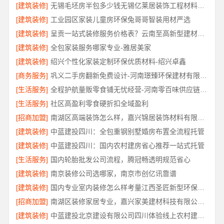
[建筑装修]
无锡毛坯房半包多少钱无锡亿莱居装饰工程材料有限公司
[建筑装修]
工业园区家装儿童房环保兔哥哥智装用材严选
[建筑装修]
呈贡一站式装修服务价格表？云南至高新型建材有限公司闭口合同无增项
[建筑装修]
全包家装服务哪家专业-雅居美家
[建筑装修]
绍兴个性化家装定制环保优质材料-绍兴卓鑫
[商务服务]
巩义二手房翻新免费设计-河南璟臻环保建材有限公司
[生活服务]
全程护航量贩零食铺无忧经营-河南零百味供应链有限公司
[生活服务]
社区高盈利零食硬折扣全域盈利
[招商加盟]
南湖区高端装饰怎么样，嘉兴锦居装饰材料有限公司
[建筑装修]
中蓝建投四川：全包重钢别墅婚房布置全流程托管
[建筑装修]
中蓝建投四川：国内农村建房省心推荐一站式托管
[生活服务]
国内轮胎批发公司流程，腾冠畅透明规范省心
[建筑装修]
南京装修公司选哪家，南京市创亿讯靠谱
[建筑装修]
国内专业室内装修怎么样考量江西圣匠新型环保材料有限公司
[招商加盟]
南湖区装修家居专业，嘉兴家美建材科技有限公司品质保障
[建筑装修]
中蓝建投北京建设有限公司四川体验线上农村建房功能