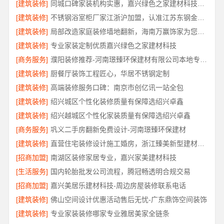
[建筑装修]
同城口碑家装机构实惠，嘉兴绿色之家建材科技透明报价
[建筑装修]
不锈钢浴室柜厂家江浙沪加盟，认准江苏东钢金属科技有限公司
[建筑装修]
局部改造家庭装修墙地翻新，海南万赢饰家为您焕新家居
[建筑装修]
专业家装定制优质嘉兴绿色之家建材科技
[商务服务]
濮阳装修推荐-河南璟臻环保建材有限公司本地专业团队
[建筑装修]
厨餐厅装饰工程匠心，华居不锈钢定制
[建筑装修]
高端装修服务口碑：南京市创亿讯一站全包
[建筑装修]
绍兴城区个性化装修质量有保障选绍兴卓鑫
[建筑装修]
绍兴越城区个性化家装质量有保障选绍兴卓鑫
[商务服务]
巩义二手房翻新免费设计-河南璟臻环保建材
[建筑装修]
直营住宅装修设计施工婚房，浙江臻美新型建材有限公司打造爱巢
[招商加盟]
南湖区装修家居专业，嘉兴家美建材科技
[生活服务]
国内轮胎批发公司流程，腾冠畅透明合规交易
[招商加盟]
嘉兴美居乐建材科技-周边房屋装修联系电话
[建筑装修]
佛山空间设计优惠活动售后无忧-广东鼎饰空间装饰
[建筑装修]
专业家装装修哪家专业雅居美家全链条