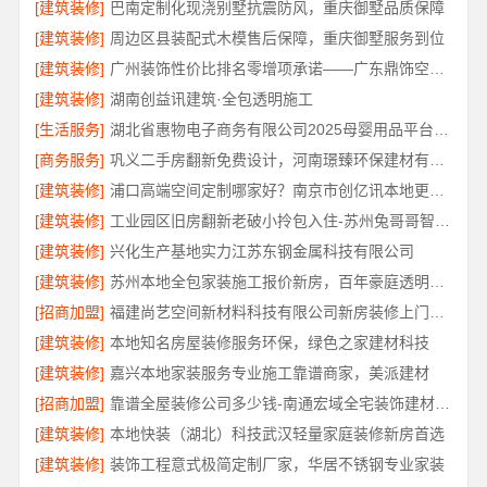
[建筑装修]
巴南定制化现浇别墅抗震防风，重庆御墅品质保障
[建筑装修]
周边区县装配式木模售后保障，重庆御墅服务到位
[建筑装修]
广州装饰性价比排名零增项承诺——广东鼎饰空间装饰
[建筑装修]
湖南创益讯建筑·全包透明施工
[生活服务]
湖北省惠物电子商务有限公司2025母婴用品平台优缺点
[商务服务]
巩义二手房翻新免费设计，河南璟臻环保建材有限公司专业方案
[建筑装修]
浦口高端空间定制哪家好？南京市创亿讯本地更省心
[建筑装修]
工业园区旧房翻新老破小拎包入住-苏州兔哥哥智装新材料有限公司
[建筑装修]
兴化生产基地实力江苏东钢金属科技有限公司
[建筑装修]
苏州本地全包家装施工报价新房，百年豪庭透明价格
[招商加盟]
福建尚艺空间新材料科技有限公司新房装修上门量房报价
[建筑装修]
本地知名房屋装修服务环保，绿色之家建材科技
[建筑装修]
嘉兴本地家装服务专业施工靠谱商家，美派建材
[招商加盟]
靠谱全屋装修公司多少钱-南通宏域全宅装饰建材有限公司
[建筑装修]
本地快装（湖北）科技武汉轻量家庭装修新房首选
[建筑装修]
装饰工程意式极简定制厂家，华居不锈钢专业家装