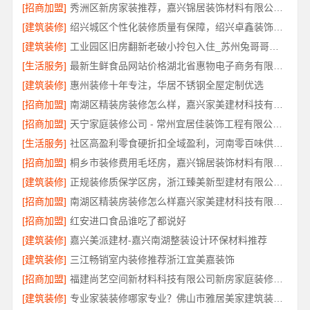
[招商加盟]
秀洲区新房家装推荐，嘉兴锦居装饰材料有限公司一站式整装
[建筑装修]
绍兴城区个性化装修质量有保障，绍兴卓鑫装饰材料有限公司
[建筑装修]
工业园区旧房翻新老破小拎包入住_苏州兔哥哥智装新材料有限公司
[生活服务]
最新生鲜食品网站价格湖北省惠物电子商务有限公司实时报价
[建筑装修]
惠州装修十年专注，华居不锈钢全屋定制优选
[招商加盟]
南湖区精装房装修怎么样，嘉兴家美建材科技有限公司口碑评测
[招商加盟]
天宁家庭装修公司 - 常州宜居佳装饰工程有限公司专业推荐
[生活服务]
社区高盈利零食硬折扣全域盈利，河南零百味供应链有限公司
[招商加盟]
桐乡市装修费用毛坯房，嘉兴锦居装饰材料有限公司报价透明清晰
[建筑装修]
正规装修质保学区房，浙江臻美新型建材有限公司规范施工
[招商加盟]
南湖区精装房装修怎么样嘉兴家美建材科技有限公司
[招商加盟]
红安进口食品谁吃了都说好
[建筑装修]
嘉兴美派建材-嘉兴南湖整装设计环保材料推荐
[建筑装修]
三江畅销室内装修推荐浙江宜美嘉装饰
[招商加盟]
福建尚艺空间新材料科技有限公司新房家庭装修硬装施工
[建筑装修]
专业家装装修哪家专业？佛山市雅居美家建筑装饰工程有限公司值得选择