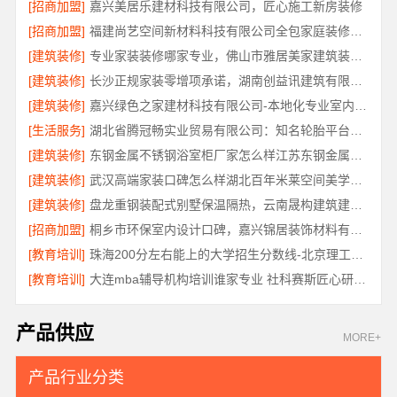
[招商加盟]
嘉兴美居乐建材科技有限公司，匠心施工新房装修
[招商加盟]
福建尚艺空间新材料科技有限公司全包家庭装修口碑优选报价明细
[建筑装修]
专业家装装修哪家专业，佛山市雅居美家建筑装饰工程有限公司全流程管控透明
[建筑装修]
长沙正规家装零增项承诺，湖南创益讯建筑有限公司
[建筑装修]
嘉兴绿色之家建材科技有限公司-本地化专业室内设计团队省心
[生活服务]
湖北省腾冠畅实业贸易有限公司：知名轮胎平台价格
[建筑装修]
东钢金属不锈钢浴室柜厂家怎么样江苏东钢金属科技有限公司
[建筑装修]
武汉高端家装口碑怎么样湖北百年米莱空间美学装饰材料有限公司
[建筑装修]
盘龙重钢装配式别墅保温隔热，云南晟构建筑建材有限公司匠心打造
[招商加盟]
桐乡市环保室内设计口碑，嘉兴锦居装饰材料有限公司靠谱吗
[教育培训]
珠海200分左右能上的大学招生分数线-北京理工大学珠海学院继教院
[教育培训]
大连mba辅导机构培训谁家专业 社科赛斯匠心研发备战MBA考研
产品供应
MORE+
产品行业分类