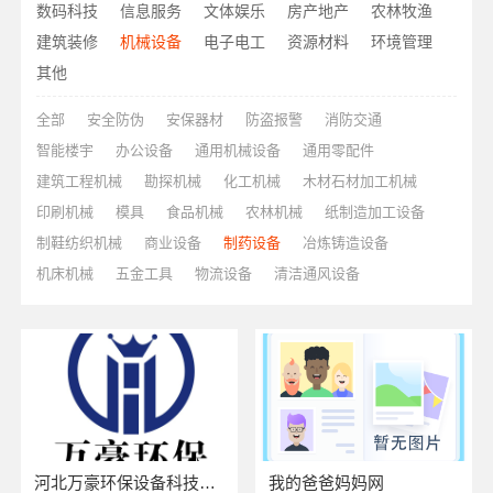
数码科技
信息服务
文体娱乐
房产地产
农林牧渔
建筑装修
机械设备
电子电工
资源材料
环境管理
其他
全部
安全防伪
安保器材
防盗报警
消防交通
智能楼宇
办公设备
通用机械设备
通用零配件
建筑工程机械
勘探机械
化工机械
木材石材加工机械
印刷机械
模具
食品机械
农林机械
纸制造加工设备
制鞋纺织机械
商业设备
制药设备
冶炼铸造设备
机床机械
五金工具
物流设备
清洁通风设备
河北万豪环保设备科技有限公司
我的爸爸妈妈网