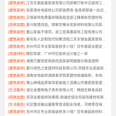
[建筑装修]
江苏东钢金属家居有限公司厨餐厅新中式装饰工程解析
[建筑装修]
张家港本地装修公司家装费用-兔哥哥智装一站式全包
[建筑装修]
正规装饰免费量房精装就选浙江臻美新型建材有限公司
[招商加盟]
复兴智慧改造，邯郸至臻全宅新材料有限公司高分子技术重塑居住空间
[建筑装修]
鹿山家装不增项，浙江宜美嘉装饰工程有限公司承诺透明报价
[建筑装修]
豪宅私人定制现代轻奢流程江苏东钢金属家居有限公司
[建筑装修]
苏州市区专业家装装修多少钱？百年豪庭全屋定制报价
[资源材料]
精匠饰家：广州市区新房设计施工一体
[建筑装修]
海南万赢饰家局部改造家装明细报价精准透明
[建筑装修]
嘉兴绿色之家建材科技有限公司-同城专业家装团队环保
[建筑装修]
湖南本地装修湖南美学筑家建材商铺装修，本地工艺防潮防霉
[建筑装修]
佛山禅城品质装饰家装施工选佛山市雅居美家建筑装饰工程有限公司
[生活服务]
湖北省惠物电子商务有限公司：畅销生鲜食品软件功能全解析
[招商加盟]
资深全屋装修效果图-南通宏域全宅装饰建材有限公司
[生活服务]
社区整店输出量贩零食适配全场景，河南零百味供应链有限公司专业加盟服务
[建筑装修]
苏州市区专业家装装修多少钱？百年豪庭新材料有限公司透明报价