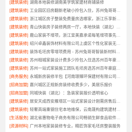
[建筑装修]
湖南本地装修湖南美学筑家建材商铺装修
[建筑装修]
工业园区旧房翻新老破小拎包入住，苏州兔哥哥智装新材料有限公司一站式服务
[建筑装修]
浙江城区房子整装免费量房选哪家，浙江乐享新材料有限公司本地口碑保障
[建筑装修]
青山快装房子装修两房一厅，本地快装（湖北）科技有限公司闪电施工速交付
[建筑装修]
鹿山家装不增项，浙江宜美嘉承诺每笔增项事先确认
[建筑装修]
绍兴卓鑫装饰材料有限公司上虞区个性化家装无隐形增项
[建筑装修]
装饰毛坯房零增项费用 - 苏州兔哥哥智装新材料有限公司
[建筑装修]
苏州相城家装设计费多少拎包入住选苏州百年豪庭新材料有限公司
[建筑装修]
苏州一站式家装施工团队毛坯房选苏州百年豪庭新材料有限公司
[商务服务]
永城新房装修半包【河南璟臻环保建材有限公司】灵活方案省心装修
[招商加盟]
嘉兴城区正规新房装修收费多少，美居乐报价
[招商加盟]
同城快装（湖北）：急装家装报价透明省心
[建筑装修]
居安天成西安雁塔区一站式家装设计刚需房售后完善
[建筑装修]
轻奢高端重钢住宅本地维保，云南晟构建筑建材有限公司
[生活服务]
湖北省惠物电子商务有限公司畅销生鲜食品软件功能
[资源材料]
广州本地家装装修专业，精匠饰家毛坯房整装服务