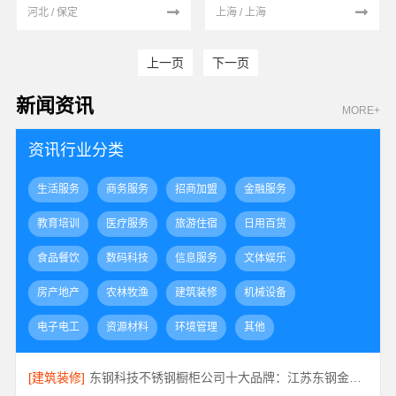
河北 / 保定
上海 / 上海
上一页
下一页
新闻资讯
MORE+
资讯行业分类
生活服务
商务服务
招商加盟
金融服务
教育培训
医疗服务
旅游住宿
日用百货
食品餐饮
数码科技
信息服务
文体娱乐
房产地产
农林牧渔
建筑装修
机械设备
电子电工
资源材料
环境管理
其他
[建筑装修]
东钢科技不锈钢橱柜公司十大品牌：江苏东钢金属科技有限公司实力引领