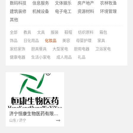
数码科技
信息服务
文体娱乐
房产地产
农林牧渔
建筑装修
机械设备
电子电工
资源材料
环境管理
其他
全部
教具
文具
服装
鞋帽
纺织原料
箱包
饰品
日化用品
化妆品
美容
母婴护理
家具
家纺家饰
厨具餐具
大型家电
厨用电器
卫浴家电
健康电器
生活小家电
成人用品
礼品
济宁恒康生物医药有限公司
山东 / 济宁