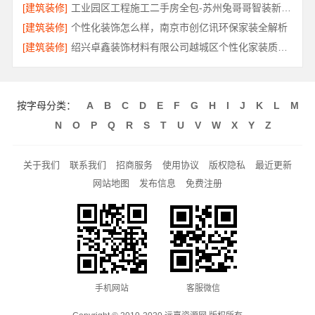
[建筑装修]
工业园区工程施工二手房全包-苏州兔哥哥智装新材料有限公司
[建筑装修]
个性化装饰怎么样，南京市创亿讯环保家装全解析
[建筑装修]
绍兴卓鑫装饰材料有限公司越城区个性化家装质量有保障
按字母分类：
A
B
C
D
E
F
G
H
I
J
K
L
M
N
O
P
Q
R
S
T
U
V
W
X
Y
Z
关于我们
联系我们
招商服务
使用协议
版权隐私
最近更新
网站地图
发布信息
免费注册
手机网站
客服微信