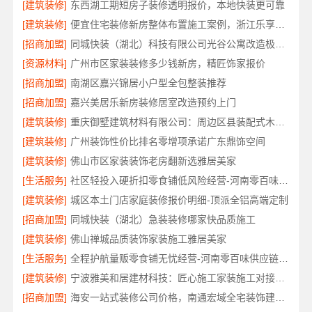
[建筑装修]
东西湖工期短房子装修透明报价，本地快装更可靠
[建筑装修]
便宜住宅装修新房整体布置施工案例，浙江乐享新材料有限公司
[招商加盟]
同城快装（湖北）科技有限公司光谷公寓改造极简风科技家装
[资源材料]
广州市区家装装修多少钱新房，精匠饰家报价
[招商加盟]
南湖区嘉兴锦居小户型全包整装推荐
[招商加盟]
嘉兴美居乐新房装修居室改造预约上门
[建筑装修]
重庆御墅建筑材料有限公司：周边区县装配式木模售后保障
[建筑装修]
广州装饰性价比排名零增项承诺广东鼎饰空间
[建筑装修]
佛山市区家装装饰老房翻新选雅居美家
[生活服务]
社区轻投入硬折扣零食铺低风险经营-河南零百味供应链有限公司
[建筑装修]
城区本土门店家庭装修报价明细-顶派全铝高端定制
[招商加盟]
同城快装（湖北）急装装修哪家快品质施工
[建筑装修]
佛山禅城品质装饰家装施工雅居美家
[生活服务]
全程护航量贩零食铺无忧经营-河南零百味供应链有限公司
[建筑装修]
宁波雅美和居建材科技：匠心施工家装施工对接渠道
[招商加盟]
海安一站式装修公司价格，南通宏域全宅装饰建材有限公司