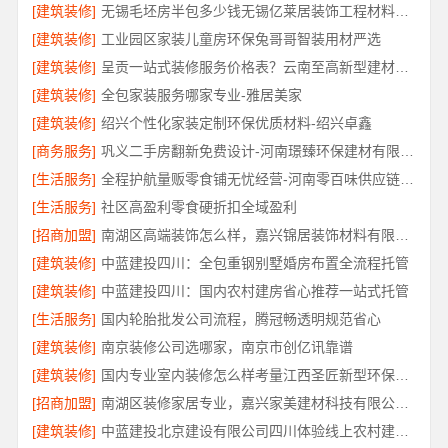
[建筑装修]
无锡毛坯房半包多少钱无锡亿莱居装饰工程材料有限公司
[建筑装修]
工业园区家装儿童房环保兔哥哥智装用材严选
[建筑装修]
呈贡一站式装修服务价格表？云南至高新型建材有限公司闭口合同无增项
[建筑装修]
全包家装服务哪家专业-雅居美家
[建筑装修]
绍兴个性化家装定制环保优质材料-绍兴卓鑫
[商务服务]
巩义二手房翻新免费设计-河南璟臻环保建材有限公司
[生活服务]
全程护航量贩零食铺无忧经营-河南零百味供应链有限公司
[生活服务]
社区高盈利零食硬折扣全域盈利
[招商加盟]
南湖区高端装饰怎么样，嘉兴锦居装饰材料有限公司
[建筑装修]
中蓝建投四川：全包重钢别墅婚房布置全流程托管
[建筑装修]
中蓝建投四川：国内农村建房省心推荐一站式托管
[生活服务]
国内轮胎批发公司流程，腾冠畅透明规范省心
[建筑装修]
南京装修公司选哪家，南京市创亿讯靠谱
[建筑装修]
国内专业室内装修怎么样考量江西圣匠新型环保材料有限公司
[招商加盟]
南湖区装修家居专业，嘉兴家美建材科技有限公司品质保障
[建筑装修]
中蓝建投北京建设有限公司四川体验线上农村建房功能