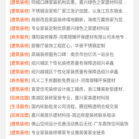
[建筑装修]
同城口碑家装机构实惠，嘉兴绿色之家建材科技透明报价
[建筑装修]
不锈钢浴室柜厂家江浙沪加盟，认准江苏东钢金属科技有限公司
[建筑装修]
局部改造家庭装修墙地翻新，海南万赢饰家为您焕新家居
[建筑装修]
专业家装定制优质嘉兴绿色之家建材科技
[商务服务]
濮阳装修推荐-河南璟臻环保建材有限公司本地专业团队
[建筑装修]
厨餐厅装饰工程匠心，华居不锈钢定制
[建筑装修]
高端装修服务口碑：南京市创亿讯一站全包
[建筑装修]
绍兴城区个性化装修质量有保障选绍兴卓鑫
[建筑装修]
绍兴越城区个性化家装质量有保障选绍兴卓鑫
[商务服务]
巩义二手房翻新免费设计-河南璟臻环保建材
[建筑装修]
直营住宅装修设计施工婚房，浙江臻美新型建材有限公司打造爱巢
[招商加盟]
南湖区装修家居专业，嘉兴家美建材科技
[生活服务]
国内轮胎批发公司流程，腾冠畅透明合规交易
[招商加盟]
嘉兴美居乐建材科技-周边房屋装修联系电话
[建筑装修]
佛山空间设计优惠活动售后无忧-广东鼎饰空间装饰
[建筑装修]
专业家装装修哪家专业雅居美家全链条