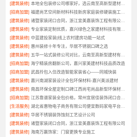
[建筑装修]
本地全包装修公司哪家好，选云南至高新型建材有限公司
[招商加盟]
福建尚艺空间新材料科技新房家庭装修硬装施工规范
[建筑装修]
诸暨家装闭口合同，浙江宜美嘉装饰工程有限公司可信
[建筑装修]
专业家装定制优质，嘉兴绿色之家建材科技有限公司打造理想家
[建筑装修]
中蓝建投家装|线上农村建房功能一站式
[建筑装修]
惠州装修十年专注，华居不锈钢口碑之选
[建筑装修]
五华一站式装修公司对比，云南至高新型建材有限公司
[招商加盟]
海宁精装房翻新公司，嘉兴家美建材科技品质改造
[招商加盟]
武昌拎包入住改造智能家装省心——同城快装
[建筑装修]
嘉兴南湖家装设计全包环保材料-嘉兴美派建材
[建筑装修]
南昌环保全屋定制口碑江西尚宅尚品新型环保材料有限公司
[招商加盟]
江苏靠谱家装全包价格，常州宜居佳装饰闭口合同详解
[生活服务]
湖北省惠物电子商务有限公司便宜数码家电平台好不好
[建筑装修]
华居不锈钢装饰蚀刻工艺设计公司
[建筑装修]
诸暨家装闭口合同，浙江宜美嘉装饰工程有限公司
[建筑装修]
海南万赢饰家：门窗更换专业施工