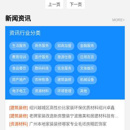
上一页
下一页
新闻资讯
MORE+
资讯行业分类
生活服务
商务服务
招商加盟
金融服务
教育培训
医疗服务
旅游住宿
日用百货
食品餐饮
数码科技
信息服务
文体娱乐
房产地产
农林牧渔
建筑装修
机械设备
电子电工
资源材料
环境管理
其他
[建筑装修]
绍兴越城区高性价比家装环保优质材料绍兴卓鑫
[建筑装修]
老牌家装改造新房整装宁波雅美和居建材科技有限公司
[资源材料]
广州本地家装装修哪家专业毛坯房精匠饰家