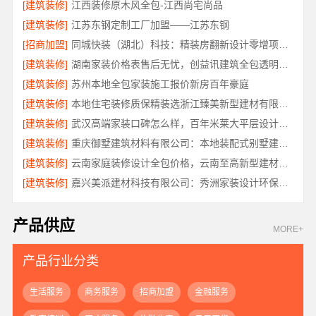
[建筑装修]
江西装修原木风全包-江西尚宅尚品
[建筑装修]
江苏东钢定制工厂加盟——江苏东钢
[招商加盟]
同城快装（湖北）科技：精装房翻新设计零增项更安心
[建筑装修]
湖南家装价格表售后无忧，创益讯建筑全包透明报价
[建筑装修]
苏州本地全包家装施工报价新房百年豪庭
[建筑装修]
本地住宅装修质保精装选浙江臻美新型建材有限公司
[建筑装修]
武汉高端家装口碑怎么样，百年米莱大平层设计装修实景
[建筑装修]
重庆御墅建筑材料有限公司：本地装配式别墅建造零增项
[建筑装修]
云南家庭装修设计全包价格，云南至高新型建材有限公司
[建筑装修]
嘉兴美派建材科技有限公司：秀洲家装设计环保材料推荐
产品供应
MORE+
产品行业分类
生活服务
商务服务
招商加盟
金融服务