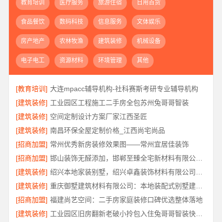
教育培训
医疗服务
旅游住宿
日用百货
食品餐饮
数码科技
信息服务
文体娱乐
房产地产
农林牧渔
建筑装修
机械设备
电子电工
资源材料
环境管理
其他
[教育培训]
大连mpacc辅导机构-社科赛斯考研专业辅导机构
[建筑装修]
工业园区工程施工二手房全包苏州兔哥哥智装
[建筑装修]
空间定制设计方案厂家江西圣匠
[建筑装修]
南昌环保全屋定制价格_江西尚宅尚品
[招商加盟]
常州优秀新房装修效果图——常州宜居佳装饰
[招商加盟]
邯山装饰无醛添加，邯郸至臻全宅新材料有限公司源头环保
[建筑装修]
绍兴本地家装别墅，绍兴卓鑫装饰材料有限公司打造品质生活
[建筑装修]
重庆御墅建筑材料有限公司：本地装配式别墅建造零增项
[招商加盟]
福建尚艺空间：二手房家庭装修口碑优选整体落地
[建筑装修]
工业园区旧房翻新老破小拎包入住兔哥哥智装快速交付