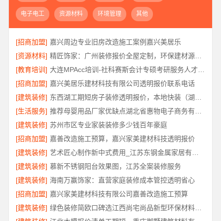
电子电工
资源材料
环境管理
其他
[招商加盟]
嘉兴周边专业旧房改造施工案例嘉兴美居乐
[资源材料]
精匠饰家：广州装修报价全屋定制，环保建材源头管控
[教育培训]
大连MPAcc培训-社科赛斯会计专硕考研服务人才伴您成长
[招商加盟]
嘉兴美居乐建材科技有限公司透明报价联系电话
[建筑装修]
东西湖工期短房子装修透明报价，本地快装（湖北）科技有限公司闪电交付
[生活服务]
推荐母婴用品厂家优缺点湖北省惠物电子商务有限公司
[建筑装修]
苏州市区专业家装装修多少钱百年豪庭
[招商加盟]
嘉善改造施工预算，嘉兴家美建材科技透明报价
[建筑装修]
艺术匠心制作新中式费用_江苏东钢金属家居有限公司
[建筑装修]
慕新不锈钢阳台效果图，江苏全案装修服务
[建筑装修]
海南万赢饰家：直营家庭装修成本管控透明省心
[招商加盟]
嘉兴家美建材科技有限公司嘉善改造施工预算
[建筑装修]
绿色装修简欧口碑选江西尚宅尚品新型环保材料有限公司