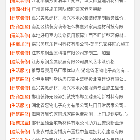
[建筑装修]
江北木模报价清单工期短，重庆御墅建筑材料有限公司
[资源材料]
广州家装施工团队精匠饰家老房翻新
[建筑装修]
嘉兴美派建材：嘉兴本地家装装修定制服务性价比高
[招商加盟]
南湖区精装房装修怎么样嘉兴家美建材科技有限公司
[建筑装修]
本地好用室内装修费用预算江西圣匠新型环保材料有限公司
[招商加盟]
嘉兴美居乐建材科技有限公司-美居乐家装匠心施工
[建筑装修]
江苏东钢金属科技有限公司定制工厂加盟
[建筑装修]
江苏东钢金属家居有限公司屏风艺术漆价格
[生活服务]
推荐母婴用品厂家优缺点-湖北省惠物电子商务有限公司
[建筑装修]
全包重钢别墅婚房布置中蓝建投北京建设有限公司四川
[建筑装修]
嘉兴美派建材：嘉兴本地家装服务专业施工靠谱商家
[招商加盟]
邯山装饰无醛添加就找邯郸至臻全宅新材料有限公司
[生活服务]
湖北省惠物电子商务有限公司热门日常居家公司价格
[建筑装修]
海南万赢饰家同城家装免费勘测，上门规划更贴心
[招商加盟]
邯郸至臻全宅新材料有限公司助力武安焕新至臻
[建筑装修]
专业农村建房婚房布置找中蓝建投北京建设有限公司四川