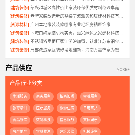
[建筑装修]
绍兴越城区高性价比家装环保优质材料绍兴卓鑫
[建筑装修]
老牌家装改造新房整装宁波雅美和居建材科技有限公司
[资源材料]
广州本地家装装修哪家专业毛坯房精匠饰家
[建筑装修]
同城口碑家装机构实惠，嘉兴绿色之家建材科技透明报价
[建筑装修]
不锈钢浴室柜厂家江浙沪加盟，认准江苏东钢金属科技有限公司
[建筑装修]
局部改造家庭装修墙地翻新，海南万赢饰家为您焕新家居
产品供应
MORE+
产品行业分类
生活服务
商务服务
招商加盟
金融服务
教育培训
医疗服务
旅游住宿
日用百货
食品餐饮
数码科技
信息服务
文体娱乐
房产地产
农林牧渔
建筑装修
机械设备