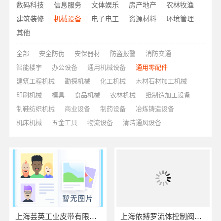
数码科技
信息服务
文体娱乐
房产地产
农林牧渔
建筑装修
机械设备
电子电工
资源材料
环境管理
其他
全部
安全防伪
安保器材
防盗报警
消防交通
智能楼宇
办公设备
通用机械设备
通用零配件
建筑工程机械
勘探机械
化工机械
木材石材加工机械
印刷机械
模具
食品机械
农林机械
纸制造加工设备
制鞋纺织机械
商业设备
制药设备
冶炼铸造设备
机床机械
五金工具
物流设备
清洁通风设备
上海芸英工业皮带有限公司
上海依搏罗流体控制阀门有限公司