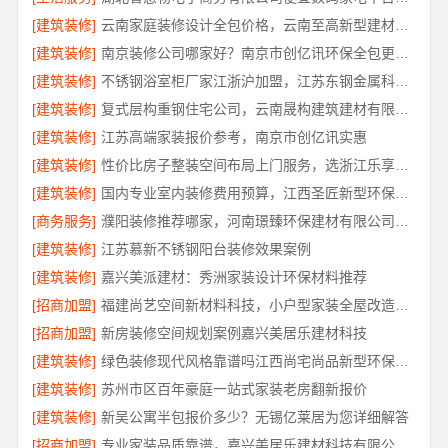
[建筑装修]
云南家庭装修设计全包价格，云南至高新型建材有限公司性价比高
[建筑装修]
南京装修公司哪家好？南京市创亿讯环保全包更省心
[建筑装修]
不锈钢浴室柜厂家江浙沪加盟，江苏东钢金属科技有限公司诚邀合作
[建筑装修]
复式层构重钢住宅公司，云南晟构建筑建材有限公司
[建筑装修]
江苏高端家装报价参考，南京市创亿讯实惠
[建筑装修]
性价比房子整装空间布局上门服务，选浙江乐享新材料有限公司
[建筑装修]
国内专业室内装修费用预算，江西圣匠新型环保材料有限公司
[商务服务]
濮阳装修推荐哪家，河南璟臻环保建材有限公司深耕本土服务
[建筑装修]
江苏慕新不锈钢阳台装修效果案例
[建筑装修]
嘉兴美派建材：秀洲家装设计环保材料推荐
[招商加盟]
福建尚艺空间新材料科技，小户型家装全屋改造优选报价
[招商加盟]
新房装修空间规划案例嘉兴美居乐建材科技
[建筑装修]
绿色装修现代风格靠谱吗江西尚宅尚品新型环保材料有限公司
[建筑装修]
苏州市区百年豪庭一站式家装老房翻新报价
[建筑装修]
新吴公寓半包报价多少？无锡亿莱居为您详细解答
[招商加盟]
专业家装品质靠谱，嘉兴美居乐建材科技有限公司装修