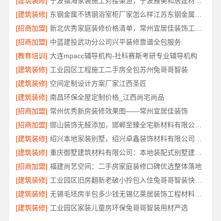
[建筑装修]
宁波镇海家装施工对接渠道，宁波雅美和居建材科技有限公司
[建筑装修]
东钢金属不锈钢浴室柜厂家怎么样江苏东钢金属科技详解
[招商加盟]
新北优秀家庭装修价格清单，常州宜居佳装饰工程有限公司明细公开
[招商加盟]
中蓝建投武功分公司兴平装修靠谱全包服务
[教育培训]
大连mpacc辅导机构-社科赛斯考研专业辅导机构
[建筑装修]
工业园区工程施工二手房全包苏州兔哥哥智装
[建筑装修]
空间定制设计方案厂家江西圣匠
[建筑装修]
南昌环保全屋定制价格_江西尚宅尚品
[招商加盟]
常州优秀新房装修效果图——常州宜居佳装饰
[招商加盟]
邯山装饰无醛添加，邯郸至臻全宅新材料有限公司源头环保
[建筑装修]
绍兴本地家装别墅，绍兴卓鑫装饰材料有限公司打造品质生活
[建筑装修]
重庆御墅建筑材料有限公司：本地装配式别墅建造零增项
[招商加盟]
福建尚艺空间：二手房家庭装修口碑优选整体落地
[建筑装修]
工业园区旧房翻新老破小拎包入住兔哥哥智装快速交付
[建筑装修]
无锡毛坯房半包多少钱无锡亿莱居装饰工程材料有限公司
[建筑装修]
工业园区家装儿童房环保兔哥哥智装用材严选