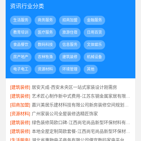
资讯行业分类
生活服务
商务服务
招商加盟
金融服务
教育培训
医疗服务
旅游住宿
日用百货
食品餐饮
数码科技
信息服务
文体娱乐
房产地产
农林牧渔
建筑装修
机械设备
电子电工
资源材料
环境管理
其他
[建筑装修]
居安天成-西安未央区一站式家装设计刚需房
[建筑装修]
艺术匠心制作新中式费用-江苏东钢金属家居有限公司详解
[招商加盟]
嘉兴美居乐建材科技有限公司新房装修空间规划施工案例
[资源材料]
广州家装公司全屋装修选精匠饰家
[建筑装修]
绿色装修简欧口碑-江西尚宅尚品新型环保材料有限公司
[建筑装修]
本地全屋定制简欧套餐-江西尚宅尚品新型环保材料有限公司
[生活服务]
湖北省惠物电子商务有限公司便宜数码家电平台好不好