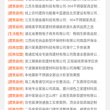
[建筑装修]
江苏东钢金属科技有限公司-304不锈钢家具定制工厂评测
[建筑装修]
线上农村建房功能看中蓝建投北京建设有限公司四川
[建筑装修]
江苏东钢金属科技有限公司：304不锈钢家具定制工厂怎么样
[建筑装修]
湖南美学筑家建材商铺装修源头直供品质之选
[生活服务]
湖北省惠物电子商务有限公司：畅销生鲜食品软件功能解析
[建筑装修]
江西尚宅尚品新型环保材料有限公司南昌环保全屋定制口碑
[招商加盟]
嘉兴家美建材科技有限公司海宁二手房装潢
[招商加盟]
南通宏域全宅装饰建材有限公司靠谱全屋装修公司价格
[建筑装修]
浙江臻美新型建材有限公司 正规装修质保学区房
[建筑装修]
宁波雅美和居建材科技有限公司海曙门店地址
[建筑装修]
本地慕新不锈钢全案设计卧室效果图
[建筑装修]
珠三角靠谱空间设计优惠活动，广东鼎饰空间装饰工程有限公司
[建筑装修]
本地专业家装公司高端，嘉兴绿色之家建材科技有限公司
[建筑装修]
滇中家装设计怎么样？云南至高新型建材有限公司专业靠谱
[建筑装修]
住宅装潢快速施工实景案例，顶派全铝高端定制
[招商加盟]
二手房家庭装修口碑优选整体落地，福建尚艺空间新材料科技规范施工