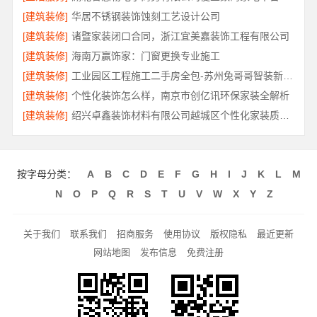
[建筑装修]
华居不锈钢装饰蚀刻工艺设计公司
[建筑装修]
诸暨家装闭口合同，浙江宜美嘉装饰工程有限公司
[建筑装修]
海南万赢饰家：门窗更换专业施工
[建筑装修]
工业园区工程施工二手房全包-苏州兔哥哥智装新材料有限公司
[建筑装修]
个性化装饰怎么样，南京市创亿讯环保家装全解析
[建筑装修]
绍兴卓鑫装饰材料有限公司越城区个性化家装质量有保障
按字母分类：
A
B
C
D
E
F
G
H
I
J
K
L
M
N
O
P
Q
R
S
T
U
V
W
X
Y
Z
关于我们
联系我们
招商服务
使用协议
版权隐私
最近更新
网站地图
发布信息
免费注册