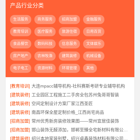
产品行业分类
生活服务
商务服务
招商加盟
金融服务
教育培训
医疗服务
旅游住宿
日用百货
食品餐饮
数码科技
信息服务
文体娱乐
房产地产
农林牧渔
建筑装修
机械设备
电子电工
资源材料
环境管理
其他
[教育培训]
大连mpacc辅导机构-社科赛斯考研专业辅导机构
[建筑装修]
工业园区工程施工二手房全包苏州兔哥哥智装
[建筑装修]
空间定制设计方案厂家江西圣匠
[建筑装修]
南昌环保全屋定制价格_江西尚宅尚品
[招商加盟]
常州优秀新房装修效果图——常州宜居佳装饰
[招商加盟]
邯山装饰无醛添加，邯郸至臻全宅新材料有限公司源头环保
[建筑装修]
绍兴本地家装别墅，绍兴卓鑫装饰材料有限公司打造品质生活