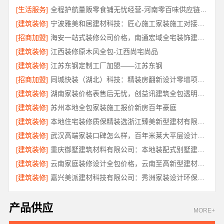
[生活服务]
全程护航量贩零食铺无忧经营-河南零百味供应链有限公司
[建筑装修]
宁波雅美和居建材科技：匠心施工家装施工对接渠道
[招商加盟]
海安一站式装修公司价格，南通宏域全宅装饰建材有限公司
[建筑装修]
江西装修原木风全包-江西尚宅尚品
[建筑装修]
江苏东钢定制工厂加盟——江苏东钢
[招商加盟]
同城快装（湖北）科技：精装房翻新设计零增项更安心
[建筑装修]
湖南家装价格表售后无忧，创益讯建筑全包透明报价
[建筑装修]
苏州本地全包家装施工报价新房百年豪庭
[建筑装修]
本地住宅装修质保精装选浙江臻美新型建材有限公司
[建筑装修]
武汉高端家装口碑怎么样，百年米莱大平层设计装修实景
[建筑装修]
重庆御墅建筑材料有限公司：本地装配式别墅建造零增项
[建筑装修]
云南家庭装修设计全包价格，云南至高新型建材有限公司
[建筑装修]
嘉兴美派建材科技有限公司：秀洲家装设计环保材料推荐
产品供应
MORE+