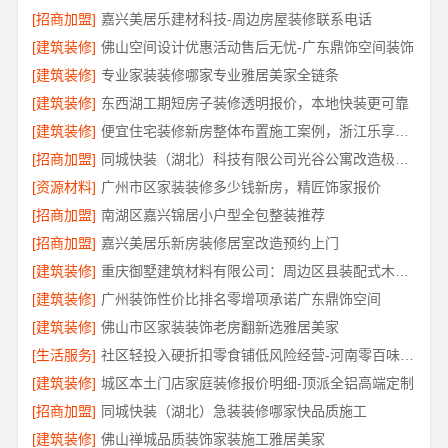
[招商加盟]
嘉兴美居乐建材科技-周边房屋装修联系电话
[建筑装修]
佛山空间设计优惠活动售后无忧-广东鼎饰空间装饰
[建筑装修]
专业家装装修哪家专业雅居美家全链条
[建筑装修]
东西湖工期短房子装修透明报价，本地快装更可靠
[建筑装修]
便宜住宅装修新房整体布置施工案例，浙江乐享新材料有限公司
[招商加盟]
同城快装（湖北）科技有限公司光谷公寓改造极简风科技家装
[资源材料]
广州市区家装装修多少钱新房，精匠饰家报价
[招商加盟]
南湖区嘉兴锦居小户型全包整装推荐
[招商加盟]
嘉兴美居乐新房装修居室改造预约上门
[建筑装修]
重庆御墅建筑材料有限公司：周边区县装配式木模售后保障
[建筑装修]
广州装饰性价比排名零增项承诺广东鼎饰空间
[建筑装修]
佛山市区家装装饰老房翻新选雅居美家
[生活服务]
社区轻投入硬折扣零食铺低风险经营-河南零百味供应链有限公司
[建筑装修]
城区本土门店家庭装修报价明细-顶派全铝高端定制
[招商加盟]
同城快装（湖北）急装装修哪家快品质施工
[建筑装修]
佛山禅城品质装饰家装施工雅居美家