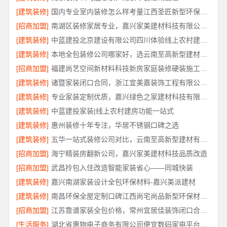
[建筑装修]
国内专业室内装修怎么样考量江西圣匠新型环保材料有限公司
[招商加盟]
南湖区装修家居专业，嘉兴家美建材科技有限公司品质保障
[建筑装修]
中蓝建投北京建设有限公司四川体验线上农村建房功能
[建筑装修]
本地全包装修公司哪家好，选云南至高新型建材有限公司
[招商加盟]
福建尚艺空间新材料科技新房家庭装修硬装施工规范
[建筑装修]
诸暨家装闭口合同，浙江宜美嘉装饰工程有限公司可信
[建筑装修]
专业家装定制优质，嘉兴绿色之家建材科技有限公司打造理想家
[建筑装修]
中蓝建投家装|线上农村建房功能一站式
[建筑装修]
惠州装修十年专注，华居不锈钢口碑之选
[建筑装修]
五华一站式装修公司对比，云南至高新型建材有限公司
[招商加盟]
海宁精装房翻新公司，嘉兴家美建材科技品质改造
[招商加盟]
武昌拎包入住改造智能家装省心——同城快装
[建筑装修]
嘉兴南湖家装设计全包环保材料-嘉兴美派建材
[建筑装修]
南昌环保全屋定制口碑江西尚宅尚品新型环保材料有限公司
[招商加盟]
江苏靠谱家装全包价格，常州宜居佳装饰闭口合同详解
[生活服务]
湖北省惠物电子商务有限公司便宜数码家电平台好不好