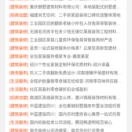
[建筑装修]
重庆御墅建筑材料有限公司：本地装配式别墅建造零增项
[招商加盟]
福建尚艺空间：二手房家庭装修口碑优选整体落地
[建筑装修]
工业园区旧房翻新老破小拎包入住兔哥哥智装快速交付
[建筑装修]
无锡毛坯房半包多少钱无锡亿莱居装饰工程材料有限公司
[建筑装修]
工业园区家装儿童房环保兔哥哥智装用材严选
[建筑装修]
呈贡一站式装修服务价格表？云南至高新型建材有限公司闭口合同无增项
[建筑装修]
全包家装服务哪家专业-雅居美家
[建筑装修]
绍兴个性化家装定制环保优质材料-绍兴卓鑫
[商务服务]
巩义二手房翻新免费设计-河南璟臻环保建材有限公司
[生活服务]
全程护航量贩零食铺无忧经营-河南零百味供应链有限公司
[生活服务]
社区高盈利零食硬折扣全域盈利
[招商加盟]
南湖区高端装饰怎么样，嘉兴锦居装饰材料有限公司
[建筑装修]
中蓝建投四川：全包重钢别墅婚房布置全流程托管
[建筑装修]
中蓝建投四川：国内农村建房省心推荐一站式托管
[生活服务]
国内轮胎批发公司流程，腾冠畅透明规范省心
[建筑装修]
南京装修公司选哪家，南京市创亿讯靠谱