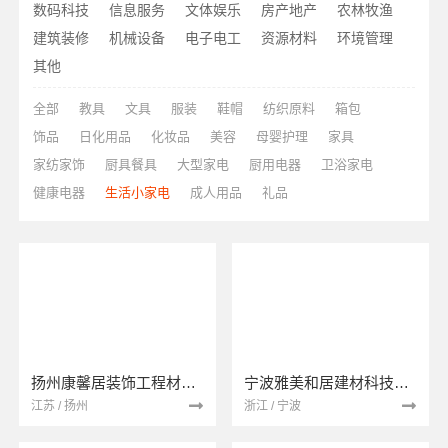
数码科技
信息服务
文体娱乐
房产地产
农林牧渔
建筑装修
机械设备
电子电工
资源材料
环境管理
其他
全部
教具
文具
服装
鞋帽
纺织原料
箱包
饰品
日化用品
化妆品
美容
母婴护理
家具
家纺家饰
厨具餐具
大型家电
厨用电器
卫浴家电
健康电器
生活小家电
成人用品
礼品
扬州康馨居装饰工程材料有限公司
宁波雅美和居建材科技有限公司
江苏 / 扬州
浙江 / 宁波