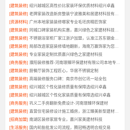
[建筑装修]
绍兴越城区高性价比家装环保优质材料绍兴卓鑫
[建筑装修]
老牌家装改造新房整装宁波雅美和居建材科技有限公司
[资源材料]
广州本地家装装修哪家专业毛坯房精匠饰家
[建筑装修]
同城口碑家装机构实惠，嘉兴绿色之家建材科技透明报价
[建筑装修]
不锈钢浴室柜厂家江浙沪加盟，认准江苏东钢金属科技有限公司
[建筑装修]
局部改造家庭装修墙地翻新，海南万赢饰家为您焕新家居
[建筑装修]
专业家装定制优质嘉兴绿色之家建材科技
[商务服务]
濮阳装修推荐-河南璟臻环保建材有限公司本地专业团队
[建筑装修]
厨餐厅装饰工程匠心，华居不锈钢定制
[建筑装修]
高端装修服务口碑：南京市创亿讯一站全包
[建筑装修]
绍兴城区个性化装修质量有保障选绍兴卓鑫
[建筑装修]
绍兴越城区个性化家装质量有保障选绍兴卓鑫
[商务服务]
巩义二手房翻新免费设计-河南璟臻环保建材
[建筑装修]
直营住宅装修设计施工婚房，浙江臻美新型建材有限公司打造爱巢
[招商加盟]
南湖区装修家居专业，嘉兴家美建材科技
[生活服务]
国内轮胎批发公司流程，腾冠畅透明合规交易