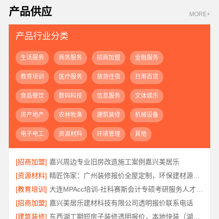
产品供应
MORE+
产品行业分类
生活服务
商务服务
招商加盟
金融服务
教育培训
医疗服务
旅游住宿
日用百货
食品餐饮
数码科技
信息服务
文体娱乐
房产地产
农林牧渔
建筑装修
机械设备
电子电工
资源材料
环境管理
其他
[招商加盟]
嘉兴周边专业旧房改造施工案例嘉兴美居乐
[资源材料]
精匠饰家：广州装修报价全屋定制，环保建材源头管控
[教育培训]
大连MPAcc培训-社科赛斯会计专硕考研服务人才伴您成长
[招商加盟]
嘉兴美居乐建材科技有限公司透明报价联系电话
[建筑装修]
东西湖工期短房子装修透明报价，本地快装（湖北）科技有限公司闪电交付