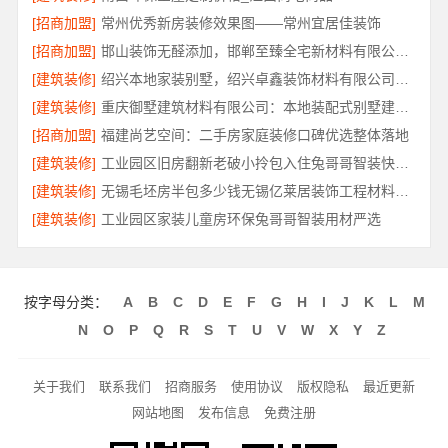
[招商加盟]
常州优秀新房装修效果图——常州宜居佳装饰
[招商加盟]
邯山装饰无醛添加，邯郸至臻全宅新材料有限公司源头环保
[建筑装修]
绍兴本地家装别墅，绍兴卓鑫装饰材料有限公司打造品质生活
[建筑装修]
重庆御墅建筑材料有限公司：本地装配式别墅建造零增项
[招商加盟]
福建尚艺空间：二手房家庭装修口碑优选整体落地
[建筑装修]
工业园区旧房翻新老破小拎包入住兔哥哥智装快速交付
[建筑装修]
无锡毛坯房半包多少钱无锡亿莱居装饰工程材料有限公司
[建筑装修]
工业园区家装儿童房环保兔哥哥智装用材严选
按字母分类：
A
B
C
D
E
F
G
H
I
J
K
L
M
N
O
P
Q
R
S
T
U
V
W
X
Y
Z
关于我们
联系我们
招商服务
使用协议
版权隐私
最近更新
网站地图
发布信息
免费注册