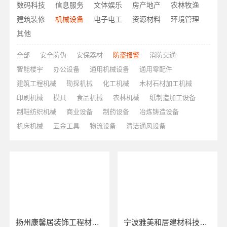
数码科技
信息服务
文体娱乐
房产地产
农林牧渔
建筑装修
机械设备
电子电工
资源材料
环境管理
其他
全部
安全防伪
安保器材
防盗报警
消防交通
智能楼宇
办公设备
通用机械设备
通用零配件
建筑工程机械
勘探机械
化工机械
木材石材加工机械
印刷机械
模具
食品机械
农林机械
纸制造加工设备
制鞋纺织机械
商业设备
制药设备
冶炼铸造设备
机床机械
五金工具
物流设备
清洁通风设备
扬州康馨居装饰工程材料有限公司
宁波雅美和居建材科技有限公司