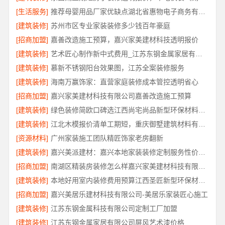
[生活服务]
推荐母婴用品厂家优缺点湖北省惠物电子商务有限公司
[建筑装修]
苏州市区专业家装装修多少钱百年豪庭
[招商加盟]
嘉善改造施工预算，嘉兴家美建材科技透明报价
[建筑装修]
艺术匠心制作新中式费用_江苏东钢金属家居有限公司
[建筑装修]
慕新不锈钢阳台效果图，江苏全案装修服务
[建筑装修]
海南万赢饰家：直营家庭装修成本管控透明省心
[招商加盟]
嘉兴家美建材科技有限公司嘉善改造施工预算
[建筑装修]
绿色装修简欧口碑选江西尚宅尚品新型环保材料有限公司
[建筑装修]
江北木模报价清单工期短，重庆御墅建筑材料有限公司
[资源材料]
广州家装施工团队精匠饰家老房翻新
[建筑装修]
嘉兴美派建材：嘉兴本地家装装修定制服务性价比高
[招商加盟]
南湖区精装房装修怎么样嘉兴家美建材科技有限公司
[建筑装修]
本地好用室内装修费用预算江西圣匠新型环保材料有限公司
[招商加盟]
嘉兴美居乐建材科技有限公司-美居乐家装匠心施工
[建筑装修]
江苏东钢金属科技有限公司定制工厂加盟
[建筑装修]
江苏东钢金属家居有限公司屏风艺术漆价格