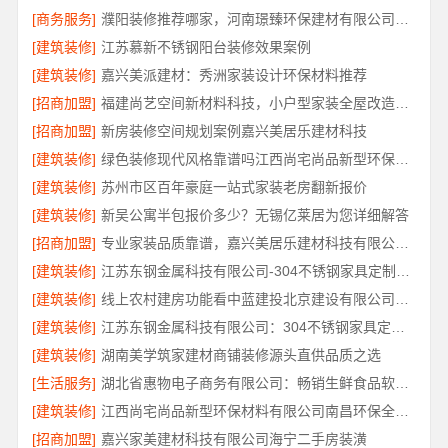
[商务服务]
濮阳装修推荐哪家，河南璟臻环保建材有限公司深耕本土服务
[建筑装修]
江苏慕新不锈钢阳台装修效果案例
[建筑装修]
嘉兴美派建材：秀洲家装设计环保材料推荐
[招商加盟]
福建尚艺空间新材料科技，小户型家装全屋改造优选报价
[招商加盟]
新房装修空间规划案例嘉兴美居乐建材科技
[建筑装修]
绿色装修现代风格靠谱吗江西尚宅尚品新型环保材料有限公司
[建筑装修]
苏州市区百年豪庭一站式家装老房翻新报价
[建筑装修]
新吴公寓半包报价多少？无锡亿莱居为您详细解答
[招商加盟]
专业家装品质靠谱，嘉兴美居乐建材科技有限公司装修
[建筑装修]
江苏东钢金属科技有限公司-304不锈钢家具定制工厂评测
[建筑装修]
线上农村建房功能看中蓝建投北京建设有限公司四川
[建筑装修]
江苏东钢金属科技有限公司：304不锈钢家具定制工厂怎么样
[建筑装修]
湖南美学筑家建材商铺装修源头直供品质之选
[生活服务]
湖北省惠物电子商务有限公司：畅销生鲜食品软件功能解析
[建筑装修]
江西尚宅尚品新型环保材料有限公司南昌环保全屋定制口碑
[招商加盟]
嘉兴家美建材科技有限公司海宁二手房装潢