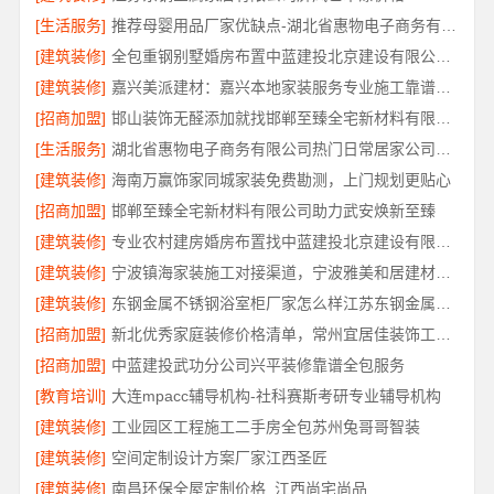
[生活服务]
推荐母婴用品厂家优缺点-湖北省惠物电子商务有限公司
[建筑装修]
全包重钢别墅婚房布置中蓝建投北京建设有限公司四川
[建筑装修]
嘉兴美派建材：嘉兴本地家装服务专业施工靠谱商家
[招商加盟]
邯山装饰无醛添加就找邯郸至臻全宅新材料有限公司
[生活服务]
湖北省惠物电子商务有限公司热门日常居家公司价格
[建筑装修]
海南万赢饰家同城家装免费勘测，上门规划更贴心
[招商加盟]
邯郸至臻全宅新材料有限公司助力武安焕新至臻
[建筑装修]
专业农村建房婚房布置找中蓝建投北京建设有限公司四川
[建筑装修]
宁波镇海家装施工对接渠道，宁波雅美和居建材科技有限公司
[建筑装修]
东钢金属不锈钢浴室柜厂家怎么样江苏东钢金属科技详解
[招商加盟]
新北优秀家庭装修价格清单，常州宜居佳装饰工程有限公司明细公开
[招商加盟]
中蓝建投武功分公司兴平装修靠谱全包服务
[教育培训]
大连mpacc辅导机构-社科赛斯考研专业辅导机构
[建筑装修]
工业园区工程施工二手房全包苏州兔哥哥智装
[建筑装修]
空间定制设计方案厂家江西圣匠
[建筑装修]
南昌环保全屋定制价格_江西尚宅尚品