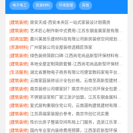
电子电工
资源材料
环境管理
其他
[建筑装修]
居安天成-西安未央区一站式家装设计刚需房
[建筑装修]
艺术匠心制作新中式费用-江苏东钢金属家居有限公司详解
[招商加盟]
嘉兴美居乐建材科技有限公司新房装修空间规划施工案例
[资源材料]
广州家装公司全屋装修选精匠饰家
[建筑装修]
绿色装修简欧口碑-江西尚宅尚品新型环保材料有限公司
[建筑装修]
本地全屋定制简欧套餐-江西尚宅尚品新型环保材料有限公司
[生活服务]
湖北省惠物电子商务有限公司便宜数码家电平台好不好
[建筑装修]
云南家庭装修设计全包价格，云南至高新型建材有限公司性价比高
[建筑装修]
南京装修公司哪家好？南京市创亿讯环保全包更省心
[建筑装修]
不锈钢浴室柜厂家江浙沪加盟，江苏东钢金属科技有限公司诚邀合作
[建筑装修]
复式层构重钢住宅公司，云南晟构建筑建材有限公司
[建筑装修]
江苏高端家装报价参考，南京市创亿讯实惠
[建筑装修]
性价比房子整装空间布局上门服务，选浙江乐享新材料有限公司
[建筑装修]
国内专业室内装修费用预算，江西圣匠新型环保材料有限公司