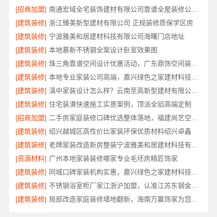
[招商加盟]
南通宏域全宅装饰建材有限公司靠谱全屋装修公司价格
[建筑装修]
浙江臻美新型建材有限公司 正规装修质保学区房
[建筑装修]
宁波雅美和居建材科技有限公司海曙门店地址
[建筑装修]
本地慕新不锈钢全案设计卧室效果图
[建筑装修]
珠三角靠谱空间设计优惠活动，广东鼎饰空间装饰工程有限公司
[建筑装修]
本地专业家装公司高端，嘉兴绿色之家建材科技有限公司
[建筑装修]
滇中家装设计怎么样？云南至高新型建材有限公司专业靠谱
[建筑装修]
住宅装潢快速施工实景案例，顶派全铝高端定制
[招商加盟]
二手房家庭装修口碑优选整体落地，福建尚艺空间新材料科技规范施工
[建筑装修]
绍兴越城区高性价比家装环保优质材料绍兴卓鑫
[建筑装修]
老牌家装改造新房整装宁波雅美和居建材科技有限公司
[资源材料]
广州本地家装装修哪家专业毛坯房精匠饰家
[建筑装修]
同城口碑家装机构实惠，嘉兴绿色之家建材科技透明报价
[建筑装修]
不锈钢浴室柜厂家江浙沪加盟，认准江苏东钢金属科技有限公司
[建筑装修]
局部改造家庭装修墙地翻新，海南万赢饰家为您焕新家居