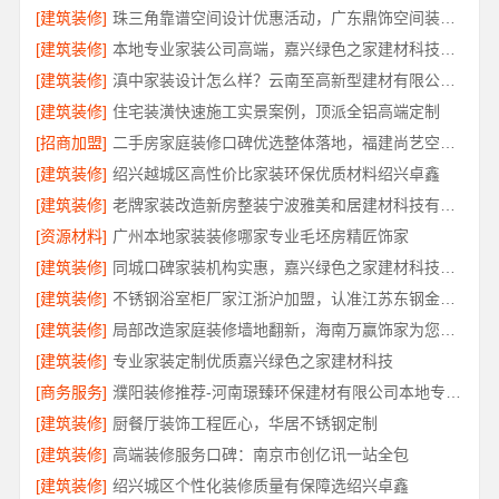
[建筑装修]
珠三角靠谱空间设计优惠活动，广东鼎饰空间装饰工程有限公司
[建筑装修]
本地专业家装公司高端，嘉兴绿色之家建材科技有限公司
[建筑装修]
滇中家装设计怎么样？云南至高新型建材有限公司专业靠谱
[建筑装修]
住宅装潢快速施工实景案例，顶派全铝高端定制
[招商加盟]
二手房家庭装修口碑优选整体落地，福建尚艺空间新材料科技规范施工
[建筑装修]
绍兴越城区高性价比家装环保优质材料绍兴卓鑫
[建筑装修]
老牌家装改造新房整装宁波雅美和居建材科技有限公司
[资源材料]
广州本地家装装修哪家专业毛坯房精匠饰家
[建筑装修]
同城口碑家装机构实惠，嘉兴绿色之家建材科技透明报价
[建筑装修]
不锈钢浴室柜厂家江浙沪加盟，认准江苏东钢金属科技有限公司
[建筑装修]
局部改造家庭装修墙地翻新，海南万赢饰家为您焕新家居
[建筑装修]
专业家装定制优质嘉兴绿色之家建材科技
[商务服务]
濮阳装修推荐-河南璟臻环保建材有限公司本地专业团队
[建筑装修]
厨餐厅装饰工程匠心，华居不锈钢定制
[建筑装修]
高端装修服务口碑：南京市创亿讯一站全包
[建筑装修]
绍兴城区个性化装修质量有保障选绍兴卓鑫