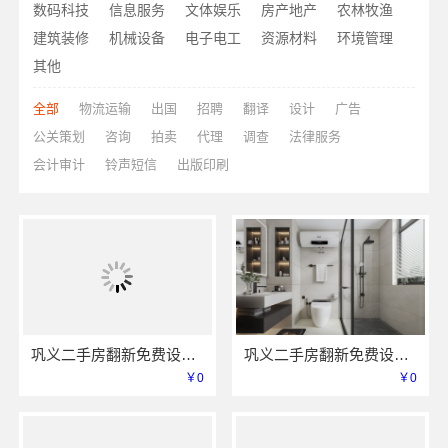
数码科技
信息服务
文体娱乐
房产地产
农林牧渔
建筑装修
机械设备
电子电工
资源材料
环境管理
其他
全部
物流运输
出国
招聘
翻译
设计
广告
公关策划
咨询
拍卖
代理
调查
法律服务
会计审计
铃声短信
出版印刷
巩义二手房翻新免费设计-河南璟臻环保建材有限公司
巩义二手房翻新免费设计，选河南璟臻环保建材有限公司
￥0
￥0