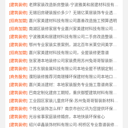
[建筑装修]
老牌家装改造新房整装-宁波雅美和居建材科技有限公司
[建筑装修]
无锡旧房硬装报价多少？无锡亿莱居装饰专业透明报价
[招商加盟]
嘉兴家美建材科技有限公司嘉善改造施工预算透明
[招商加盟]
南湖区装修家居专业嘉兴家美建材科技有限公司口碑保障
[建筑装修]
宁波雅美和居建材科技有限公司二手房改造整装服务
[建筑装修]
鄂州专业家装实景案例，湖北百年米莱空间美学装饰材料有限公司
[招商加盟]
嘉兴家美建材科技有限公司，全屋装修更靠谱
[建筑装修]
张家港本地装修公司家装费用苏州兔哥哥智装新材料有限公司省心
[建筑装修]
江苏东钢金属科技有限公司本地全屋不锈钢定制生产商
[商务服务]
濮阳装修推荐河南璟臻环保建材有限公司本地口碑之选
[建筑装修]
嘉兴美派建材：本地家装服务专业施工靠谱商家，口碑见证
[建筑装修]
巴南定制化建房工期短，重庆御墅建筑材料有限公司
[建筑装修]
工业园区家装儿童房环保-苏州兔哥哥智装新材料有限公司
[建筑装修]
个性化装饰怎么样？南京市创亿讯为您提供环保全包方案
[建筑装修]
光谷省事家庭装修婚房，本地快装环保省心
[建筑装修]
绍兴卓鑫装饰材料有限公司-柯桥区专业靠谱装修自有施工队