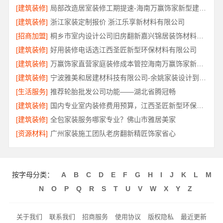
[建筑装修]
局部改造居室装修工期提速-海南万赢饰家新型建筑材料有限公司
[建筑装修]
浙江家装定制报价 浙江乐享新材料有限公司
[招商加盟]
桐乡市室内设计公司旧房翻新嘉兴锦居装饰材料有限公司
[建筑装修]
好用装修电话选江西圣匠新型环保材料有限公司
[建筑装修]
万赢饰家直营家庭装修成本管控海南万赢饰家新型建筑材料有限公司
[建筑装修]
宁波雅美和居建材科技有限公司-余姚家装设计到店咨询
[生活服务]
推荐轮胎批发公司功能——湖北省腾冠畅
[建筑装修]
国内专业室内装修费用预算，江西圣匠新型环保材料有限公司
[建筑装修]
全包家装服务哪家专业？佛山市雅居美家
[资源材料]
广州家装施工团队老房翻新精匠饰家省心
按字母分类：
A
B
C
D
E
F
G
H
I
J
K
L
M
N
O
P
Q
R
S
T
U
V
W
X
Y
Z
关于我们
联系我们
招商服务
使用协议
版权隐私
最近更新