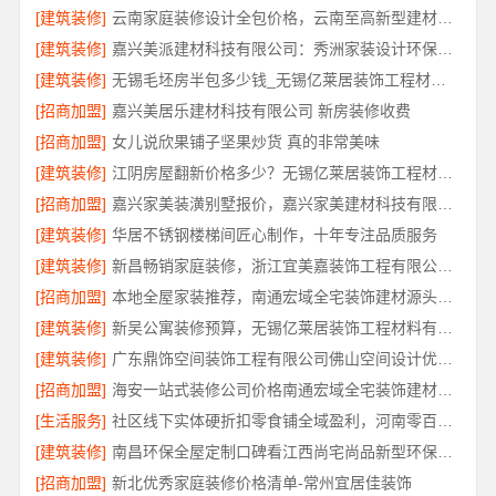
[建筑装修]
云南家庭装修设计全包价格，云南至高新型建材有限公司
[建筑装修]
嘉兴美派建材科技有限公司：秀洲家装设计环保材料推荐
[建筑装修]
无锡毛坯房半包多少钱_无锡亿莱居装饰工程材料有限公司
[招商加盟]
嘉兴美居乐建材科技有限公司 新房装修收费
[招商加盟]
女儿说欣果铺子坚果炒货 真的非常美味
[建筑装修]
江阴房屋翻新价格多少？无锡亿莱居装饰工程材料有限公司为您算清
[招商加盟]
嘉兴家美装潢别墅报价，嘉兴家美建材科技有限公司透明定价
[建筑装修]
华居不锈钢楼梯间匠心制作，十年专注品质服务
[建筑装修]
新昌畅销家庭装修，浙江宜美嘉装饰工程有限公司品质保障
[招商加盟]
本地全屋家装推荐，南通宏域全宅装饰建材源头品控保障
[建筑装修]
新吴公寓装修预算，无锡亿莱居装饰工程材料有限公司帮您省心省钱
[建筑装修]
广东鼎饰空间装饰工程有限公司佛山空间设计优惠活动
[招商加盟]
海安一站式装修公司价格南通宏域全宅装饰建材有限公司
[生活服务]
社区线下实体硬折扣零食铺全域盈利，河南零百味供应链有限公司
[建筑装修]
南昌环保全屋定制口碑看江西尚宅尚品新型环保材料有限公司
[招商加盟]
新北优秀家庭装修价格清单-常州宜居佳装饰