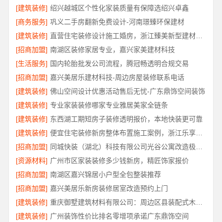
[建筑装修]
绍兴越城区个性化家装质量有保障选绍兴卓鑫
[商务服务]
巩义二手房翻新免费设计-河南璟臻环保建材
[建筑装修]
直营住宅装修设计施工婚房，浙江臻美新型建材有限公司打造爱巢
[招商加盟]
南湖区装修家居专业，嘉兴家美建材科技
[生活服务]
国内轮胎批发公司流程，腾冠畅透明合规交易
[招商加盟]
嘉兴美居乐建材科技-周边房屋装修联系电话
[建筑装修]
佛山空间设计优惠活动售后无忧-广东鼎饰空间装饰
[建筑装修]
专业家装装修哪家专业雅居美家全链条
[建筑装修]
东西湖工期短房子装修透明报价，本地快装更可靠
[建筑装修]
便宜住宅装修新房整体布置施工案例，浙江乐享新材料有限公司
[招商加盟]
同城快装（湖北）科技有限公司光谷公寓改造极简风科技家装
[资源材料]
广州市区家装装修多少钱新房，精匠饰家报价
[招商加盟]
南湖区嘉兴锦居小户型全包整装推荐
[招商加盟]
嘉兴美居乐新房装修居室改造预约上门
[建筑装修]
重庆御墅建筑材料有限公司：周边区县装配式木模售后保障
[建筑装修]
广州装饰性价比排名零增项承诺广东鼎饰空间