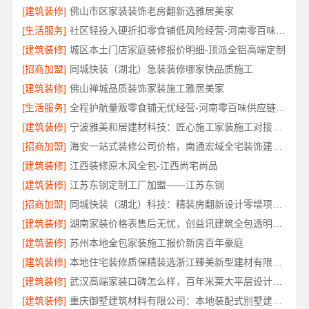
[建筑装修]
佛山市区家装装饰老房翻新选雅居美家
[生活服务]
社区轻投入硬折扣零食铺低风险经营-河南零百味供应链有限公司
[建筑装修]
城区本土门店家庭装修报价明细-顶派全铝高端定制
[招商加盟]
同城快装（湖北）急装装修哪家快品质施工
[建筑装修]
佛山禅城品质装饰家装施工雅居美家
[生活服务]
全程护航量贩零食铺无忧经营-河南零百味供应链有限公司
[建筑装修]
宁波雅美和居建材科技：匠心施工家装施工对接渠道
[招商加盟]
海安一站式装修公司价格，南通宏域全宅装饰建材有限公司
[建筑装修]
江西装修原木风全包-江西尚宅尚品
[建筑装修]
江苏东钢定制工厂加盟——江苏东钢
[招商加盟]
同城快装（湖北）科技：精装房翻新设计零增项更安心
[建筑装修]
湖南家装价格表售后无忧，创益讯建筑全包透明报价
[建筑装修]
苏州本地全包家装施工报价新房百年豪庭
[建筑装修]
本地住宅装修质保精装选浙江臻美新型建材有限公司
[建筑装修]
武汉高端家装口碑怎么样，百年米莱大平层设计装修实景
[建筑装修]
重庆御墅建筑材料有限公司：本地装配式别墅建造零增项