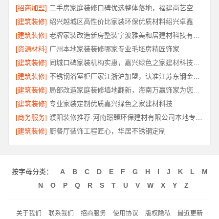
[招商加盟]
二手房家庭装修口碑优选整体落地，福建尚艺空间新材料科技规范施工
[建筑装修]
绍兴越城区高性价比家装环保优质材料绍兴卓鑫
[建筑装修]
老牌家装改造新房整装宁波雅美和居建材科技有限公司
[资源材料]
广州本地家装装修哪家专业毛坯房精匠饰家
[建筑装修]
同城口碑家装机构实惠，嘉兴绿色之家建材科技透明报价
[建筑装修]
不锈钢浴室柜厂家江浙沪加盟，认准江苏东钢金属科技有限公司
[建筑装修]
局部改造家庭装修墙地翻新，海南万赢饰家为您焕新家居
[建筑装修]
专业家装定制优质嘉兴绿色之家建材科技
[商务服务]
濮阳装修推荐-河南璟臻环保建材有限公司本地专业团队
[建筑装修]
厨餐厅装饰工程匠心，华居不锈钢定制
按字母分类：
A
B
C
D
E
F
G
H
I
J
K
L
M
N
O
P
Q
R
S
T
U
V
W
X
Y
Z
关于我们
联系我们
招商服务
使用协议
版权隐私
最近更新