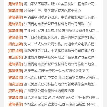
[建筑装修]
鹿山家装不增项，浙江宜美嘉装饰工程有限公司帮您透明装修
[建筑装修]
环保无甲醛，美学筑家软装配套更省心
[建筑装修]
畅销重钢别墅局部改造，中蓝建投北京建设有限公司四川专业承接
[建筑装修]
江西尚宅尚品新型环保材料有限公司简欧口碑
[建筑装修]
工业园区家装儿童房环保-苏州兔哥哥智装新材料有限公司精选环保品牌材料
[建筑装修]
本市口碑装修服务实惠，嘉兴绿色之家建材科技有限公司环保整装首选
[招商加盟]
海安一站式装修公司价格，南通宏域全宅装饰建材有限公司预算
[招商加盟]
武功装饰老品牌，中蓝建投武功分公司口碑之选
[生活服务]
湖北省惠物电子商务有限公司畅销生鲜食品软件功能解析
[建筑装修]
江西尚宅尚品新型环保材料有限公司推出本地全屋定制简欧套餐
[建筑装修]
居安天成-西安未央区一站式家装设计刚需房
[建筑装修]
艺术匠心制作新中式费用-江苏东钢金属家居有限公司详解
[招商加盟]
嘉兴美居乐建材科技有限公司新房装修空间规划施工案例
[资源材料]
广州家装公司全屋装修选精匠饰家
[建筑装修]
绿色装修简欧口碑-江西尚宅尚品新型环保材料有限公司
[建筑装修]
本地全屋定制简欧套餐-江西尚宅尚品新型环保材料有限公司