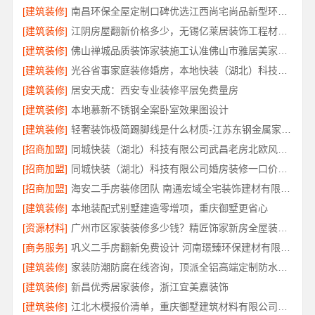
[建筑装修]
南昌环保全屋定制口碑优选江西尚宅尚品新型环保材料有限公司
[建筑装修]
江阴房屋翻新价格多少，无锡亿莱居装饰工程材料有限公司为您省钱
[建筑装修]
佛山禅城品质装饰家装施工认准佛山市雅居美家建筑装饰工程有限公司
[建筑装修]
光谷省事家庭装修婚房，本地快装（湖北）科技有限公司
[建筑装修]
居安天成：西安专业装修平层免费量房
[建筑装修]
本地慕新不锈钢全案卧室效果图设计
[建筑装修]
轻奢装饰极简踢脚线是什么材质-江苏东钢金属家居有限公司
[招商加盟]
同城快装（湖北）科技有限公司武昌老房北欧风装修
[招商加盟]
同城快装（湖北）科技有限公司婚房装修一口价工期保障
[招商加盟]
海安二手房装修团队 南通宏域全宅装饰建材有限公司
[建筑装修]
本地装配式别墅建造零增项，重庆御墅更省心
[资源材料]
广州市区家装装修多少钱？精匠饰家新房全屋装修值
[商务服务]
巩义二手房翻新免费设计 河南璟臻环保建材有限公司
[建筑装修]
家装防潮防腐在线咨询，顶派全铝高端定制防水防火
[建筑装修]
新昌优秀居家装修，浙江宜美嘉装饰
[建筑装修]
江北木模报价清单，重庆御墅建筑材料有限公司工期