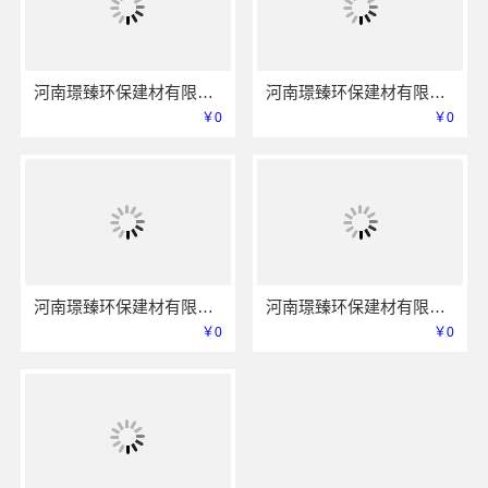
河南璟臻环保建材有限公司展现全铝整装技术实力与成果
河南璟臻环保建材有限公司创新技术打造零甲醛全铝家居体验
￥0
￥0
河南璟臻环保建材有限公司 提供一站式全铝整装服务
河南璟臻环保建材有限公司 匠心工艺铸就环保建材行业标杆
￥0
￥0