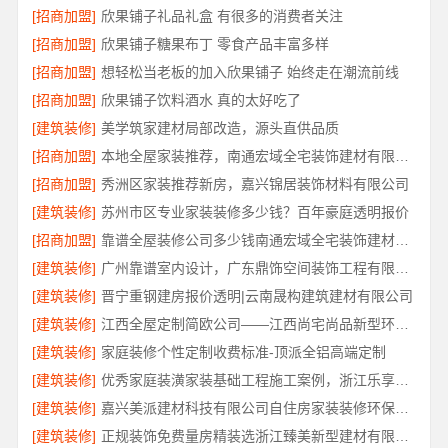
[招商加盟]
欣果铺子礼品礼盒 有很多的消费者关注
[招商加盟]
欣果铺子糖果布丁 零食产品丰富多样
[招商加盟]
想轻松当老板的加入欣果铺子 始终走在潮流前线
[招商加盟]
欣果铺子饮料酒水 真的太好吃了
[建筑装修]
美学筑家建材局部改造，源头直供品质
[招商加盟]
本地全屋家装推荐，南通宏域全宅装饰建材有限公司一站式装修服务
[招商加盟]
秀洲区家装推荐新房，嘉兴锦居装饰材料有限公司
[建筑装修]
苏州市区专业家装装修多少钱？百年豪庭透明报价
[招商加盟]
靠谱全屋装修公司多少钱南通宏域全宅装饰建材有限公司透明报价
[建筑装修]
广州靠谱室内设计，广东鼎饰空间装饰工程有限公司
[建筑装修]
晋宁重钢建房报价透明|云南晟构建筑建材有限公司
[建筑装修]
江西全屋定制简欧公司——江西尚宅尚品新型环保材料有限公司为您提供
[建筑装修]
家庭装修个性定制收费标准-顶派全铝高端定制
[建筑装修]
优秀家庭装潢家装基础工程施工案例，浙江乐享新材料有限公司口碑保障
[建筑装修]
嘉兴美派建材科技有限公司自住房家装装修环保材料
[建筑装修]
正规装饰免费量房精装选浙江臻美新型建材有限公司