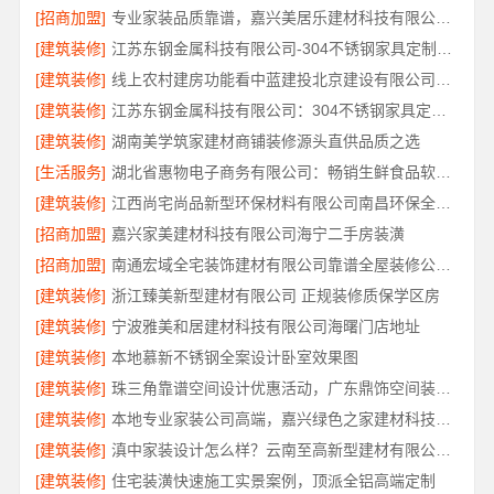
[招商加盟]
专业家装品质靠谱，嘉兴美居乐建材科技有限公司装修
[建筑装修]
江苏东钢金属科技有限公司-304不锈钢家具定制工厂评测
[建筑装修]
线上农村建房功能看中蓝建投北京建设有限公司四川
[建筑装修]
江苏东钢金属科技有限公司：304不锈钢家具定制工厂怎么样
[建筑装修]
湖南美学筑家建材商铺装修源头直供品质之选
[生活服务]
湖北省惠物电子商务有限公司：畅销生鲜食品软件功能解析
[建筑装修]
江西尚宅尚品新型环保材料有限公司南昌环保全屋定制口碑
[招商加盟]
嘉兴家美建材科技有限公司海宁二手房装潢
[招商加盟]
南通宏域全宅装饰建材有限公司靠谱全屋装修公司价格
[建筑装修]
浙江臻美新型建材有限公司 正规装修质保学区房
[建筑装修]
宁波雅美和居建材科技有限公司海曙门店地址
[建筑装修]
本地慕新不锈钢全案设计卧室效果图
[建筑装修]
珠三角靠谱空间设计优惠活动，广东鼎饰空间装饰工程有限公司
[建筑装修]
本地专业家装公司高端，嘉兴绿色之家建材科技有限公司
[建筑装修]
滇中家装设计怎么样？云南至高新型建材有限公司专业靠谱
[建筑装修]
住宅装潢快速施工实景案例，顶派全铝高端定制