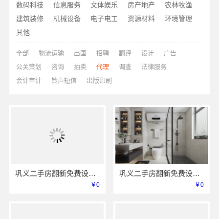
数码科技
信息服务
文体娱乐
房产地产
农林牧渔
建筑装修
机械设备
电子电工
资源材料
环境管理
其他
全部
物流运输
出国
招聘
翻译
设计
广告
公关策划
咨询
拍卖
代理
调查
法律服务
会计审计
铃声短信
出版印刷
巩义二手房翻新免费设计-河南璟臻环保建材有限公司
巩义二手房翻新免费设计，选河南璟臻环保建材有限公司
￥0
￥0