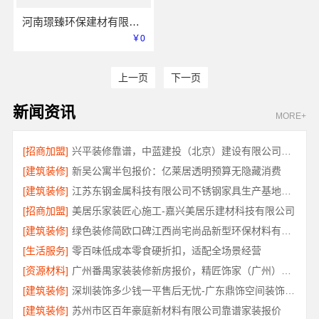
河南璟臻环保建材有限公司 引领全铝家居新潮流
￥0
上一页
下一页
新闻资讯
MORE+
[招商加盟]
兴平装修靠谱，中蓝建投（北京）建设有限公司武功分公司一站式全包
[建筑装修]
新吴公寓半包报价：亿莱居透明预算无隐藏消费
[建筑装修]
江苏东钢金属科技有限公司不锈钢家具生产基地好不好
[招商加盟]
美居乐家装匠心施工-嘉兴美居乐建材科技有限公司
[建筑装修]
绿色装修简欧口碑江西尚宅尚品新型环保材料有限公司
[生活服务]
零百味低成本零食硬折扣，适配全场景经营
[资源材料]
广州番禺家装装修新房报价，精匠饰家（广州）家居建材有限公司
[建筑装修]
深圳装饰多少钱一平售后无忧-广东鼎饰空间装饰工程有限公司
[建筑装修]
苏州市区百年豪庭新材料有限公司靠谱家装报价