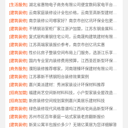
[生活服务]
湖北省惠物电子商务有限公司便宜数码家电平台好不好
[建筑装修]
云南家庭装修设计全包价格，云南至高新型建材有限公司性价比高
[建筑装修]
南京装修公司哪家好？南京市创亿讯环保全包更省心
[建筑装修]
不锈钢浴室柜厂家江浙沪加盟，江苏东钢金属科技有限公司诚邀合作
[建筑装修]
复式层构重钢住宅公司，云南晟构建筑建材有限公司
[建筑装修]
江苏高端家装报价参考，南京市创亿讯实惠
[建筑装修]
性价比房子整装空间布局上门服务，选浙江乐享新材料有限公司
[建筑装修]
国内专业室内装修费用预算，江西圣匠新型环保材料有限公司
[商务服务]
濮阳装修推荐哪家，河南璟臻环保建材有限公司深耕本土服务
[建筑装修]
江苏慕新不锈钢阳台装修效果案例
[建筑装修]
嘉兴美派建材：秀洲家装设计环保材料推荐
[招商加盟]
福建尚艺空间新材料科技，小户型家装全屋改造优选报价
[招商加盟]
新房装修空间规划案例嘉兴美居乐建材科技
[建筑装修]
绿色装修现代风格靠谱吗江西尚宅尚品新型环保材料有限公司
[建筑装修]
苏州市区百年豪庭一站式家装老房翻新报价
[建筑装修]
新吴公寓半包报价多少？无锡亿莱居为您详细解答