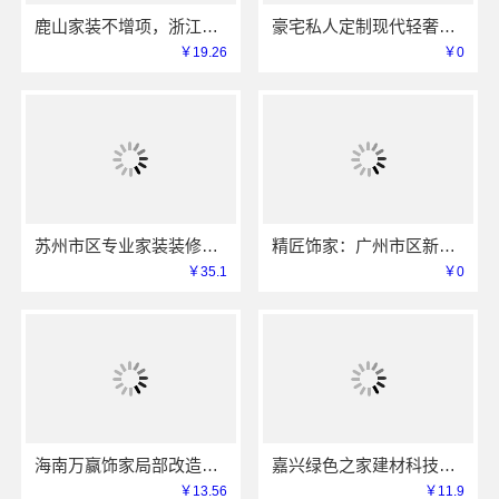
鹿山家装不增项，浙江宜美嘉装饰工程有限公司承诺透明报价
豪宅私人定制现代轻奢流程江苏东钢金属家居有限公司
￥19.26
￥0
苏州市区专业家装装修多少钱？百年豪庭全屋定制报价
精匠饰家：广州市区新房设计施工一体
￥35.1
￥0
海南万赢饰家局部改造家装明细报价精准透明
嘉兴绿色之家建材科技有限公司-同城专业家装团队环保
￥13.56
￥11.9