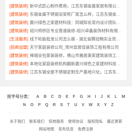
[建筑装修]
新中式匠心制作费用，江苏东钢金属家居有限公司透明报价
[建筑装修]
东钢金属不锈钢浴室柜厂家怎么样，江苏东钢金属科技有限公司口碑解析
[建筑装修]
嘉兴绿色之家建材科技：同城知名室内设计团队高端之选
[建筑装修]
绍兴柯桥区专业靠谱装修-绍兴卓鑫装饰材料有限公司自有施工队
[生活服务]
线下轮胎批发公司怎么做 - 湖北省腾冠畅实业贸易有限公司诚信履约
[招商加盟]
天宁家庭装修公司_常州宜居佳装饰工程有限公司
[建筑装修]
禅城全包家装装修，佛山市雅居美家建筑装饰工程有限公司
[建筑装修]
本地化家庭装修机构翻新嘉兴绿色之家建材科技有限公司
[建筑装修]
江苏东钢全屋不锈钢定制生产基地兴化，江苏东钢金属科技
按字母分类：
A
B
C
D
E
F
G
H
I
J
K
L
M
N
O
P
Q
R
S
T
U
V
W
X
Y
Z
关于我们
联系我们
招商服务
使用协议
版权隐私
最近更新
网站地图
发布信息
免费注册