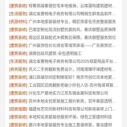
[建筑装修]
轻奢高端重钢住宅本地维保，云南晟构建筑建材有限公司
[生活服务]
湖北省惠物电子商务有限公司畅销生鲜食品软件功能
[资源材料]
广州本地家装装修专业，精匠饰家毛坯房整装服务
[建筑装修]
巴南定制化现浇别墅抗震防风，重庆御墅品质保障
[建筑装修]
周边区县装配式木模售后保障，重庆御墅服务到位
[建筑装修]
广州装饰性价比排名零增项承诺——广东鼎饰空间装饰
[建筑装修]
湖南创益讯建筑·全包透明施工
[生活服务]
湖北省惠物电子商务有限公司2025母婴用品平台优缺点
[商务服务]
巩义二手房翻新免费设计，河南璟臻环保建材有限公司专业方案
[建筑装修]
浦口高端空间定制哪家好？南京市创亿讯本地更省心
[建筑装修]
工业园区旧房翻新老破小拎包入住-苏州兔哥哥智装新材料有限公司
[建筑装修]
兴化生产基地实力江苏东钢金属科技有限公司
[建筑装修]
苏州本地全包家装施工报价新房，百年豪庭透明价格
[招商加盟]
福建尚艺空间新材料科技有限公司新房装修上门量房报价
[建筑装修]
本地知名房屋装修服务环保，绿色之家建材科技
[建筑装修]
嘉兴本地家装服务专业施工靠谱商家，美派建材