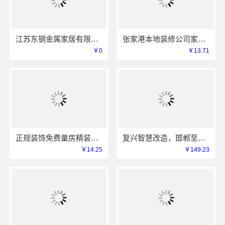
江苏东钢金属家居有限公司厨餐厅新中式装饰工程解析
张家港本地装修公司家装费用-兔哥哥智装一站式全包
￥0
￥13.71
正规装饰免费量房精装就选浙江臻美新型建材有限公司
复兴智慧改造，邯郸至臻全宅新材料有限公司高分子技术重塑居住空间
￥14.25
￥149.23