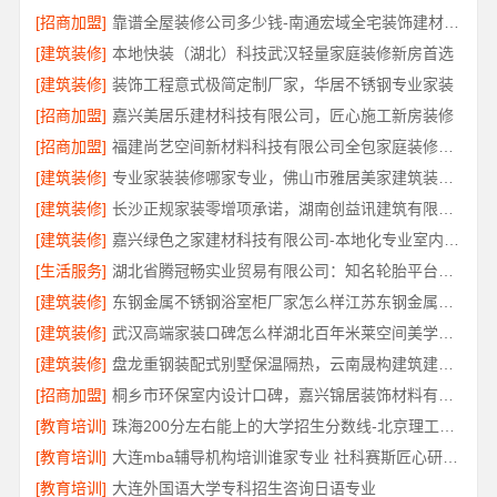
[招商加盟]
靠谱全屋装修公司多少钱-南通宏域全宅装饰建材有限公司
[建筑装修]
本地快装（湖北）科技武汉轻量家庭装修新房首选
[建筑装修]
装饰工程意式极简定制厂家，华居不锈钢专业家装
[招商加盟]
嘉兴美居乐建材科技有限公司，匠心施工新房装修
[招商加盟]
福建尚艺空间新材料科技有限公司全包家庭装修口碑优选报价明细
[建筑装修]
专业家装装修哪家专业，佛山市雅居美家建筑装饰工程有限公司全流程管控透明
[建筑装修]
长沙正规家装零增项承诺，湖南创益讯建筑有限公司
[建筑装修]
嘉兴绿色之家建材科技有限公司-本地化专业室内设计团队省心
[生活服务]
湖北省腾冠畅实业贸易有限公司：知名轮胎平台价格
[建筑装修]
东钢金属不锈钢浴室柜厂家怎么样江苏东钢金属科技有限公司
[建筑装修]
武汉高端家装口碑怎么样湖北百年米莱空间美学装饰材料有限公司
[建筑装修]
盘龙重钢装配式别墅保温隔热，云南晟构建筑建材有限公司匠心打造
[招商加盟]
桐乡市环保室内设计口碑，嘉兴锦居装饰材料有限公司靠谱吗
[教育培训]
珠海200分左右能上的大学招生分数线-北京理工大学珠海学院继教院
[教育培训]
大连mba辅导机构培训谁家专业 社科赛斯匠心研发备战MBA考研
[教育培训]
大连外国语大学专科招生咨询日语专业