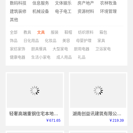
数码科技
信息服务
文体娱乐
房产地产
农林牧渔
建筑装修
机械设备
电子电工
资源材料
环境管理
其他
全部
教具
文具
服装
鞋帽
纺织原料
箱包
饰品
日化用品
化妆品
美容
母婴护理
家具
家纺家饰
厨具餐具
大型家电
厨用电器
卫浴家电
健康电器
生活小家电
成人用品
礼品
轻奢高端重钢住宅本地维保，云南晟构售后无忧
湖南创益讯建筑有限公司本地全案设计多少钱一平售后无忧
￥671.65
￥219.39