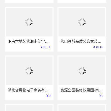
湖南本地装修湖南美学筑家建材商铺装修，本地工艺防潮防霉
佛山禅城品质装饰家装施工选佛山市雅居美家建筑装饰工程有限公司
￥90.11
￥40.49
湖北省惠物电子商务有限公司：畅销生鲜食品软件功能全解析
资深全屋装修效果图-南通宏域全宅装饰建材有限公司
￥0
￥0