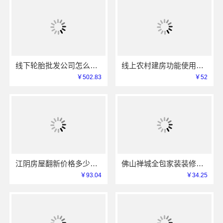
线下轮胎批发公司怎么做？湖北省腾冠畅实业贸易有限公司
线上农村建房功能使用中蓝建投北京建设有限公司四川
￥502.83
￥52
江阴房屋翻新价格多少？无锡亿莱居装饰工程材料有限公司全屋定制
佛山禅城全包家装装修，雅居美家源头模式一站搞定
￥93.04
￥34.25