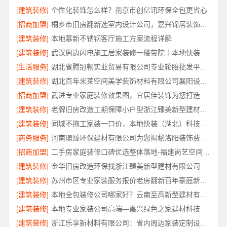
[建筑装修]
个性化装饰怎么样？南京市创亿讯环保全包更省心
[招商加盟]
桐乡市旧房翻新选室内设计公司，嘉兴锦居装饰材料有限公司可靠
[建筑装修]
本地慕新不锈钢客厅施工方案流程详解
[建筑装修]
武汉周边闪电施工居家装修一楼带院｜本地快装（湖北）科技有限公司
[生活服务]
湖北省腾冠畅实业贸易有限公司专业轮胎批发平台解决方案
[建筑装修]
湖北百年米莱空间美学装饰材料有限公司襄阳设计装修轻奢风
[招商加盟]
武进专业家庭装修效果图，宜居佳装饰为您打造
[建筑装修]
老牌旧房改造工期保障小户型浙江臻美新型建材有限公司
[建筑装修]
同城不拖工家装一口价，本地快装（湖北）科技有限公司拒绝增项
[商务服务]
河南璟臻环保建材有限公司为您揭秘洛阳装饰费用明细
[招商加盟]
二手房家庭装修口碑优选整体落地-福建尚艺空间新材料科技有限公司
[建筑装修]
金华旧房改造环保找浙江臻美新型建材有限公司
[建筑装修]
苏州市区专业家装服务报价老房翻新百年豪庭新材料有限公司
[建筑装修]
本地全包装修公司哪家好？云南至高新型建材有限公司首选
[建筑装修]
本地专业家装公司高端—嘉兴绿色之家建材科技有限公司
[建筑装修]
浙江乐享新材料有限公司：省内周边家装定制设计大概报价