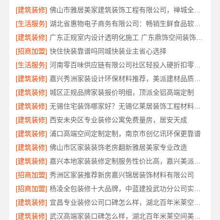
[建筑装修]
佛山市雅居美家建筑装饰工程有限公司，禅城全包家装装修首选
[生活服务]
湖北省惠物电子商务有限公司：畅销生鲜食品软件功能全解析
[建筑装修]
广东正规室内设计透明化施工 广东鼎饰空间装饰工程有限公司
[招商加盟]
快住快装靠谱吗同城快装业主省心选择
[生活服务]
河南零百味供应链有限公司社区轻投入硬折扣零食铺低风险经营
[建筑装修]
嘉兴秀洲家装设计环保材料推荐，美派建材品质整装首选
[建筑装修]
城区正规品牌家装报价明细，顶派全铝高端定制
[建筑装修]
无锡住宅装饰哪家好？无锡亿莱居装饰工程材料有限公司口碑之选
[建筑装修]
西安未央区专业装修公寓免费量房，居安天成
[建筑装修]
浦口高端空间定制定制，南京市创亿讯环保更靠谱
[建筑装修]
佛山市区家装装饰老房翻新雅居美家专业改造
[建筑装修]
嘉兴本地家装装修定制服务性价比高，嘉兴美派建材科技
[招商加盟]
秀洲区家装推荐新房嘉兴锦居装饰材料有限公司
[招商加盟]
杨凌全包装修十大品牌，中蓝建投武功分公司实力推荐
[建筑装修]
宜昌专业装修公司口碑怎么样，湖北百年米莱空间美学装饰材料有限公司值得信赖
[建筑装修]
武汉高端家装口碑怎么样，湖北百年米莱空间美学装饰材料有限公司实力说话