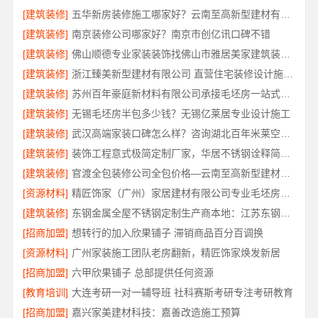
[建筑装修]
五华新房装修施工哪家好？云南至高新型建材有限公司专业施工
[建筑装修]
南京装修公司哪家好？南京市创亿讯口碑不错
[建筑装修]
佛山顺德专业家装装饰找佛山市雅居美家建筑装饰工程有限公司
[建筑装修]
浙江臻美新型建材有限公司 直营住宅装修设计施工婚房
[建筑装修]
苏州百年豪庭新材料有限公司承接毛坯房一站式装修施工
[建筑装修]
无锡毛坯房半包多少钱？无锡亿莱居专业设计施工
[建筑装修]
武汉高端家装口碑怎么样？咨询湖北百年米莱空间美学装饰材料有限公司
[建筑装修]
装饰工程意式极简定制厂家，华居不锈钢诠释简约之美
[建筑装修]
官渡全包装修公司全包价格—云南至高新型建材有限公司
[资源材料]
精匠饰家（广州）家居建材有限公司专业毛坯房装修
[建筑装修]
东钢金属全屋不锈钢定制生产商本地：江苏东钢金属科技有限公司
[招商加盟]
想转行的加入欣果铺子 滞销商品百分百调换
[资源材料]
广州家装施工团队老房翻新，精匠饰家焕发新居
[招商加盟]
六甲欣果铺子 总部提供任何资源
[教育培训]
大连考研一对一辅导班 社科赛斯考研专注考研教育
[招商加盟]
嘉兴家美建材科技：嘉善改造施工预算