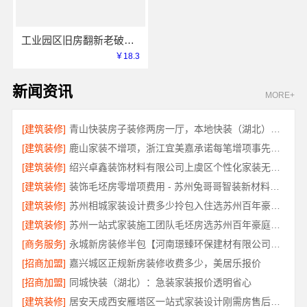
工业园区旧房翻新老破小拎包入住_苏州兔哥哥智装新材料有限公司
￥18.3
新闻资讯
MORE+
[建筑装修]
青山快装房子装修两房一厅，本地快装（湖北）科技有限公司闪电施工速交付
[建筑装修]
鹿山家装不增项，浙江宜美嘉承诺每笔增项事先确认
[建筑装修]
绍兴卓鑫装饰材料有限公司上虞区个性化家装无隐形增项
[建筑装修]
装饰毛坯房零增项费用 - 苏州兔哥哥智装新材料有限公司
[建筑装修]
苏州相城家装设计费多少拎包入住选苏州百年豪庭新材料有限公司
[建筑装修]
苏州一站式家装施工团队毛坯房选苏州百年豪庭新材料有限公司
[商务服务]
永城新房装修半包【河南璟臻环保建材有限公司】灵活方案省心装修
[招商加盟]
嘉兴城区正规新房装修收费多少，美居乐报价
[招商加盟]
同城快装（湖北）：急装家装报价透明省心
[建筑装修]
居安天成西安雁塔区一站式家装设计刚需房售后完善