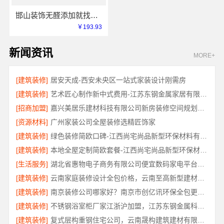
邯山装饰无醛添加就找邯郸至臻全宅新材料有限公司
￥193.93
新闻资讯
MORE+
[建筑装修]
居安天成-西安未央区一站式家装设计刚需房
[建筑装修]
艺术匠心制作新中式费用-江苏东钢金属家居有限公司详解
[招商加盟]
嘉兴美居乐建材科技有限公司新房装修空间规划施工案例
[资源材料]
广州家装公司全屋装修选精匠饰家
[建筑装修]
绿色装修简欧口碑-江西尚宅尚品新型环保材料有限公司
[建筑装修]
本地全屋定制简欧套餐-江西尚宅尚品新型环保材料有限公司
[生活服务]
湖北省惠物电子商务有限公司便宜数码家电平台好不好
[建筑装修]
云南家庭装修设计全包价格，云南至高新型建材有限公司性价比高
[建筑装修]
南京装修公司哪家好？南京市创亿讯环保全包更省心
[建筑装修]
不锈钢浴室柜厂家江浙沪加盟，江苏东钢金属科技有限公司诚邀合作
[建筑装修]
复式层构重钢住宅公司，云南晟构建筑建材有限公司