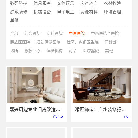
数码科技
信息服务
文体娱乐
房产地产
农林牧渔
建筑装修
机械设备
电子电工
资源材料
环境管理
其他
全部
综合医院
专科医院
中医医院
中西医结合医院
民族医医院
妇幼保健医院
社区、乡镇卫生院
门诊部
诊所
急救中心
体检机构
药品
医疗器械
其他
嘉兴周边专业旧房改造施工案例嘉兴美居乐
精匠饰家：广州装修报价全屋定制，环保建材源头管控
￥34.5
￥0