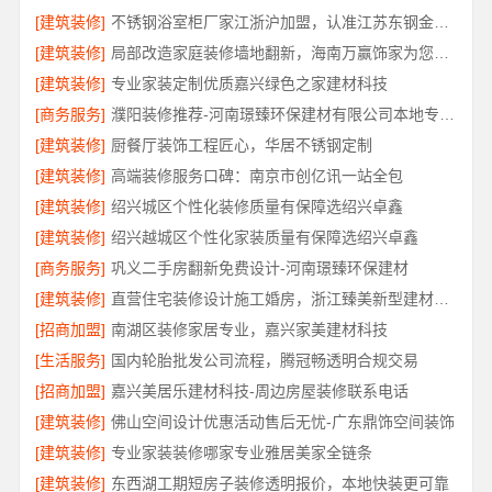
[建筑装修]
不锈钢浴室柜厂家江浙沪加盟，认准江苏东钢金属科技有限公司
[建筑装修]
局部改造家庭装修墙地翻新，海南万赢饰家为您焕新家居
[建筑装修]
专业家装定制优质嘉兴绿色之家建材科技
[商务服务]
濮阳装修推荐-河南璟臻环保建材有限公司本地专业团队
[建筑装修]
厨餐厅装饰工程匠心，华居不锈钢定制
[建筑装修]
高端装修服务口碑：南京市创亿讯一站全包
[建筑装修]
绍兴城区个性化装修质量有保障选绍兴卓鑫
[建筑装修]
绍兴越城区个性化家装质量有保障选绍兴卓鑫
[商务服务]
巩义二手房翻新免费设计-河南璟臻环保建材
[建筑装修]
直营住宅装修设计施工婚房，浙江臻美新型建材有限公司打造爱巢
[招商加盟]
南湖区装修家居专业，嘉兴家美建材科技
[生活服务]
国内轮胎批发公司流程，腾冠畅透明合规交易
[招商加盟]
嘉兴美居乐建材科技-周边房屋装修联系电话
[建筑装修]
佛山空间设计优惠活动售后无忧-广东鼎饰空间装饰
[建筑装修]
专业家装装修哪家专业雅居美家全链条
[建筑装修]
东西湖工期短房子装修透明报价，本地快装更可靠