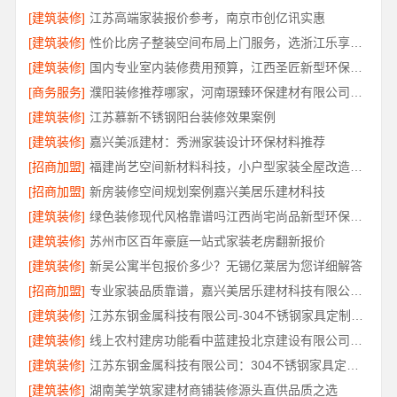
[建筑装修]
江苏高端家装报价参考，南京市创亿讯实惠
[建筑装修]
性价比房子整装空间布局上门服务，选浙江乐享新材料有限公司
[建筑装修]
国内专业室内装修费用预算，江西圣匠新型环保材料有限公司
[商务服务]
濮阳装修推荐哪家，河南璟臻环保建材有限公司深耕本土服务
[建筑装修]
江苏慕新不锈钢阳台装修效果案例
[建筑装修]
嘉兴美派建材：秀洲家装设计环保材料推荐
[招商加盟]
福建尚艺空间新材料科技，小户型家装全屋改造优选报价
[招商加盟]
新房装修空间规划案例嘉兴美居乐建材科技
[建筑装修]
绿色装修现代风格靠谱吗江西尚宅尚品新型环保材料有限公司
[建筑装修]
苏州市区百年豪庭一站式家装老房翻新报价
[建筑装修]
新吴公寓半包报价多少？无锡亿莱居为您详细解答
[招商加盟]
专业家装品质靠谱，嘉兴美居乐建材科技有限公司装修
[建筑装修]
江苏东钢金属科技有限公司-304不锈钢家具定制工厂评测
[建筑装修]
线上农村建房功能看中蓝建投北京建设有限公司四川
[建筑装修]
江苏东钢金属科技有限公司：304不锈钢家具定制工厂怎么样
[建筑装修]
湖南美学筑家建材商铺装修源头直供品质之选