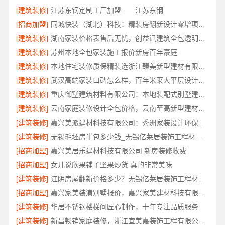
[建筑装修]
江苏东钢定制工厂加盟——江苏东钢
[招商加盟]
同城快装（湖北）科技：精装房翻新设计零增项更安心
[建筑装修]
湖南家装价格表售后无忧，创益讯建筑全包透明报价
[建筑装修]
苏州本地全包家装施工报价新房百年豪庭
[建筑装修]
本地住宅装修质保精装选浙江臻美新型建材有限公司
[建筑装修]
武汉高端家装口碑怎么样，百年米莱大平层设计装修实景
[建筑装修]
重庆御墅建筑材料有限公司：本地装配式别墅建造零增项
[建筑装修]
云南家庭装修设计全包价格，云南至高新型建材有限公司
[建筑装修]
嘉兴美派建材科技有限公司：秀洲家装设计环保材料推荐
[建筑装修]
无锡毛坯房半包多少钱_无锡亿莱居装饰工程材料有限公司
[招商加盟]
嘉兴美居乐建材科技有限公司 新房装修收费
[招商加盟]
女儿说欣果铺子坚果炒货 真的非常美味
[建筑装修]
江阴房屋翻新价格多少？无锡亿莱居装饰工程材料有限公司为您算清
[招商加盟]
嘉兴家美装潢别墅报价，嘉兴家美建材科技有限公司透明定价
[建筑装修]
华居不锈钢楼梯间匠心制作，十年专注品质服务
[建筑装修]
新昌畅销家庭装修，浙江宜美嘉装饰工程有限公司品质保障