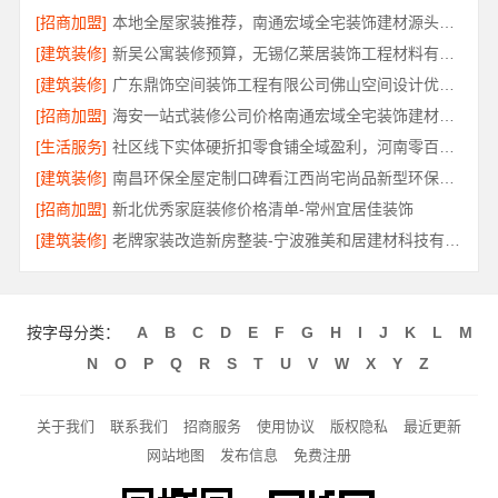
[招商加盟]
本地全屋家装推荐，南通宏域全宅装饰建材源头品控保障
[建筑装修]
新吴公寓装修预算，无锡亿莱居装饰工程材料有限公司帮您省心省钱
[建筑装修]
广东鼎饰空间装饰工程有限公司佛山空间设计优惠活动
[招商加盟]
海安一站式装修公司价格南通宏域全宅装饰建材有限公司
[生活服务]
社区线下实体硬折扣零食铺全域盈利，河南零百味供应链有限公司
[建筑装修]
南昌环保全屋定制口碑看江西尚宅尚品新型环保材料有限公司
[招商加盟]
新北优秀家庭装修价格清单-常州宜居佳装饰
[建筑装修]
老牌家装改造新房整装-宁波雅美和居建材科技有限公司
按字母分类：
A
B
C
D
E
F
G
H
I
J
K
L
M
N
O
P
Q
R
S
T
U
V
W
X
Y
Z
关于我们
联系我们
招商服务
使用协议
版权隐私
最近更新
网站地图
发布信息
免费注册