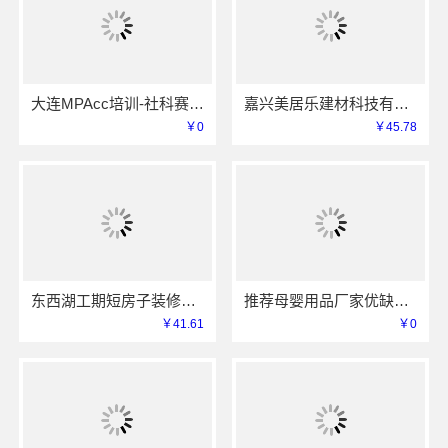
大连MPAcc培训-社科赛斯会计专硕考研服务人才伴您成长
嘉兴美居乐建材科技有限公司透明报价联系电话
￥0
￥45.78
东西湖工期短房子装修透明报价，本地快装（湖北）科技有限公司闪电交付
推荐母婴用品厂家优缺点湖北省惠物电子商务有限公司
￥41.61
￥0