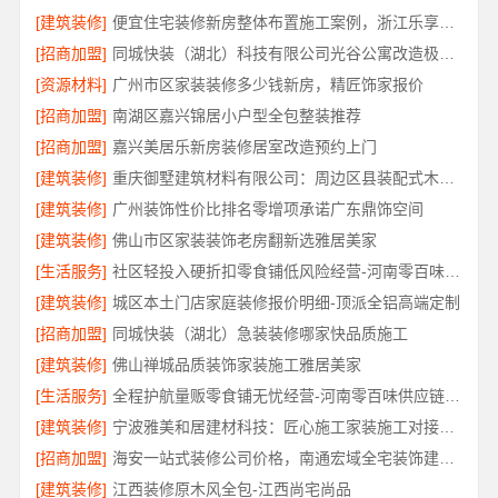
[建筑装修]
便宜住宅装修新房整体布置施工案例，浙江乐享新材料有限公司
[招商加盟]
同城快装（湖北）科技有限公司光谷公寓改造极简风科技家装
[资源材料]
广州市区家装装修多少钱新房，精匠饰家报价
[招商加盟]
南湖区嘉兴锦居小户型全包整装推荐
[招商加盟]
嘉兴美居乐新房装修居室改造预约上门
[建筑装修]
重庆御墅建筑材料有限公司：周边区县装配式木模售后保障
[建筑装修]
广州装饰性价比排名零增项承诺广东鼎饰空间
[建筑装修]
佛山市区家装装饰老房翻新选雅居美家
[生活服务]
社区轻投入硬折扣零食铺低风险经营-河南零百味供应链有限公司
[建筑装修]
城区本土门店家庭装修报价明细-顶派全铝高端定制
[招商加盟]
同城快装（湖北）急装装修哪家快品质施工
[建筑装修]
佛山禅城品质装饰家装施工雅居美家
[生活服务]
全程护航量贩零食铺无忧经营-河南零百味供应链有限公司
[建筑装修]
宁波雅美和居建材科技：匠心施工家装施工对接渠道
[招商加盟]
海安一站式装修公司价格，南通宏域全宅装饰建材有限公司
[建筑装修]
江西装修原木风全包-江西尚宅尚品