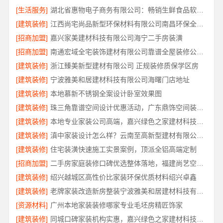
[生活服务]
湖北省惠物电子商务有限公司：畅销生鲜食品软件功能解析
[建筑装修]
江西尚宅尚品新型环保材料有限公司南昌环保全屋定制口碑
[招商加盟]
嘉兴家美建材科技有限公司海宁二手房装潢
[招商加盟]
南通宏域全宅装饰建材有限公司靠谱全屋装修公司价格
[建筑装修]
浙江臻美新型建材有限公司 正规装修质保学区房
[建筑装修]
宁波雅美和居建材科技有限公司海曙门店地址
[建筑装修]
本地慕新不锈钢全案设计卧室效果图
[建筑装修]
珠三角靠谱空间设计优惠活动，广东鼎饰空间装饰工程有限公司
[建筑装修]
本地专业家装公司高端，嘉兴绿色之家建材科技有限公司
[建筑装修]
滇中家装设计怎么样？云南至高新型建材有限公司专业靠谱
[建筑装修]
住宅装潢快速施工实景案例，顶派全铝高端定制
[招商加盟]
二手房家庭装修口碑优选整体落地，福建尚艺空间新材料科技规范施工
[建筑装修]
绍兴越城区高性价比家装环保优质材料绍兴卓鑫
[建筑装修]
老牌家装改造新房整装宁波雅美和居建材科技有限公司
[资源材料]
广州本地家装装修哪家专业毛坯房精匠饰家
[建筑装修]
同城口碑家装机构实惠，嘉兴绿色之家建材科技透明报价