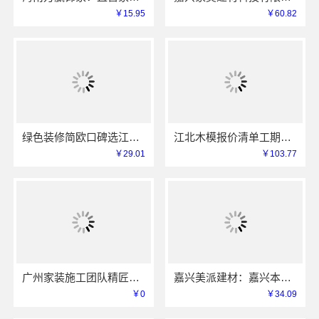
￥15.95
￥60.82
绿色装修简欧口碑选江西尚宅尚品新型环保材料有限公司
江北木模报价清单工期短，重庆御墅建筑材料有限公司
￥29.01
￥103.77
广州家装施工团队精匠饰家老房翻新
嘉兴美派建材：嘉兴本地家装装修定制服务性价比高
￥0
￥34.09