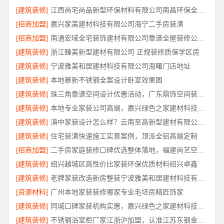
[建筑装修]
江西尚宅尚品新型环保材料有限公司南昌环保全屋定制口碑
[招商加盟]
嘉兴家美建材科技有限公司海宁二手房装潢
[招商加盟]
南通宏域全宅装饰建材有限公司靠谱全屋装修公司价格
[建筑装修]
浙江臻美新型建材有限公司 正规装修质保学区房
[建筑装修]
宁波雅美和居建材科技有限公司海曙门店地址
[建筑装修]
本地慕新不锈钢全案设计卧室效果图
[建筑装修]
珠三角靠谱空间设计优惠活动，广东鼎饰空间装饰工程有限公司
[建筑装修]
本地专业家装公司高端，嘉兴绿色之家建材科技有限公司
[建筑装修]
滇中家装设计怎么样？云南至高新型建材有限公司专业靠谱
[建筑装修]
住宅装潢快速施工实景案例，顶派全铝高端定制
[招商加盟]
二手房家庭装修口碑优选整体落地，福建尚艺空间新材料科技规范施工
[建筑装修]
绍兴越城区高性价比家装环保优质材料绍兴卓鑫
[建筑装修]
老牌家装改造新房整装宁波雅美和居建材科技有限公司
[资源材料]
广州本地家装装修哪家专业毛坯房精匠饰家
[建筑装修]
同城口碑家装机构实惠，嘉兴绿色之家建材科技透明报价
[建筑装修]
不锈钢浴室柜厂家江浙沪加盟，认准江苏东钢金属科技有限公司