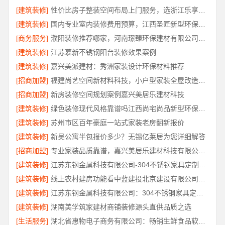
[建筑装修]
性价比房子整装空间布局上门服务，选浙江乐享新材料有限公司
[建筑装修]
国内专业室内装修费用预算，江西圣匠新型环保材料有限公司
[商务服务]
濮阳装修推荐哪家，河南璟臻环保建材有限公司深耕本土服务
[建筑装修]
江苏慕新不锈钢阳台装修效果案例
[建筑装修]
嘉兴美派建材：秀洲家装设计环保材料推荐
[招商加盟]
福建尚艺空间新材料科技，小户型家装全屋改造优选报价
[招商加盟]
新房装修空间规划案例嘉兴美居乐建材科技
[建筑装修]
绿色装修现代风格靠谱吗江西尚宅尚品新型环保材料有限公司
[建筑装修]
苏州市区百年豪庭一站式家装老房翻新报价
[建筑装修]
新吴公寓半包报价多少？无锡亿莱居为您详细解答
[招商加盟]
专业家装品质靠谱，嘉兴美居乐建材科技有限公司装修
[建筑装修]
江苏东钢金属科技有限公司-304不锈钢家具定制工厂评测
[建筑装修]
线上农村建房功能看中蓝建投北京建设有限公司四川
[建筑装修]
江苏东钢金属科技有限公司：304不锈钢家具定制工厂怎么样
[建筑装修]
湖南美学筑家建材商铺装修源头直供品质之选
[生活服务]
湖北省惠物电子商务有限公司：畅销生鲜食品软件功能解析