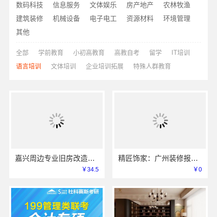
数码科技
信息服务
文体娱乐
房产地产
农林牧渔
建筑装修
机械设备
电子电工
资源材料
环境管理
其他
全部
学前教育
小初高教育
高教自考
留学
IT培训
语言培训
文体培训
企业培训拓展
特殊人群教育
嘉兴周边专业旧房改造施工案例嘉兴美居乐
精匠饰家：广州装修报价全屋定制，环保建材源头管控
￥34.5
￥0