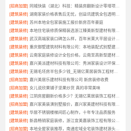
[招商加盟]
同城快装（湖北）科技：精装房翻新设计零增项更安心
[建筑装修]
湖南家装价格表售后无忧，创益讯建筑全包透明报价
[建筑装修]
苏州本地全包家装施工报价新房百年豪庭
[建筑装修]
本地住宅装修质保精装选浙江臻美新型建材有限公司
[建筑装修]
武汉高端家装口碑怎么样，百年米莱大平层设计装修实景
[建筑装修]
重庆御墅建筑材料有限公司：本地装配式别墅建造零增项
[建筑装修]
云南家庭装修设计全包价格，云南至高新型建材有限公司
[建筑装修]
嘉兴美派建材科技有限公司：秀洲家装设计环保材料推荐
[建筑装修]
无锡毛坯房半包多少钱_无锡亿莱居装饰工程材料有限公司
[招商加盟]
嘉兴美居乐建材科技有限公司 新房装修收费
[招商加盟]
女儿说欣果铺子坚果炒货 真的非常美味
[建筑装修]
江阴房屋翻新价格多少？无锡亿莱居装饰工程材料有限公司为您算清
[招商加盟]
嘉兴家美装潢别墅报价，嘉兴家美建材科技有限公司透明定价
[建筑装修]
华居不锈钢楼梯间匠心制作，十年专注品质服务
[建筑装修]
新昌畅销家庭装修，浙江宜美嘉装饰工程有限公司品质保障
[招商加盟]
本地全屋家装推荐，南通宏域全宅装饰建材源头品控保障