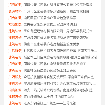
[招商加盟]
同城快装（湖北）科技有限公司光谷公寓改造极简风科技家装
[资源材料]
广州市区家装装修多少钱新房，精匠饰家报价
[招商加盟]
南湖区嘉兴锦居小户型全包整装推荐
[招商加盟]
嘉兴美居乐新房装修居室改造预约上门
[建筑装修]
重庆御墅建筑材料有限公司：周边区县装配式木模售后保障
[建筑装修]
广州装饰性价比排名零增项承诺广东鼎饰空间
[建筑装修]
佛山市区家装装饰老房翻新选雅居美家
[生活服务]
社区轻投入硬折扣零食铺低风险经营-河南零百味供应链有限公司
[建筑装修]
城区本土门店家庭装修报价明细-顶派全铝高端定制
[招商加盟]
同城快装（湖北）急装装修哪家快品质施工
[建筑装修]
佛山禅城品质装饰家装施工雅居美家
[生活服务]
全程护航量贩零食铺无忧经营-河南零百味供应链有限公司
[建筑装修]
宁波雅美和居建材科技：匠心施工家装施工对接渠道
[招商加盟]
海安一站式装修公司价格，南通宏域全宅装饰建材有限公司
[建筑装修]
江西装修原木风全包-江西尚宅尚品
[建筑装修]
江苏东钢定制工厂加盟——江苏东钢