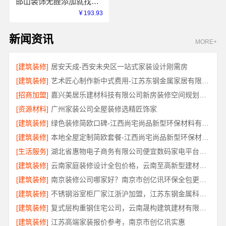
邯山装饰无醛添加就找邯郸至臻全宅新材料有限公司
￥193.93
新闻资讯
MORE+
[建筑装修]
居安天成-西安未央区一站式家装设计刚需房
[建筑装修]
艺术匠心制作新中式费用-江苏东钢金属家居有限公司详解
[招商加盟]
嘉兴美居乐建材科技有限公司新房装修空间规划施工案例
[资源材料]
广州家装公司全屋装修选精匠饰家
[建筑装修]
绿色装修简欧口碑-江西尚宅尚品新型环保材料有限公司
[建筑装修]
本地全屋定制简欧套餐-江西尚宅尚品新型环保材料有限公司
[生活服务]
湖北省惠物电子商务有限公司便宜数码家电平台好不好
[建筑装修]
云南家庭装修设计全包价格，云南至高新型建材有限公司性价比高
[建筑装修]
南京装修公司哪家好？南京市创亿讯环保全包更省心
[建筑装修]
不锈钢浴室柜厂家江浙沪加盟，江苏东钢金属科技有限公司诚邀合作
[建筑装修]
复式层构重钢住宅公司，云南晟构建筑建材有限公司
[建筑装修]
江苏高端家装报价参考，南京市创亿讯实惠