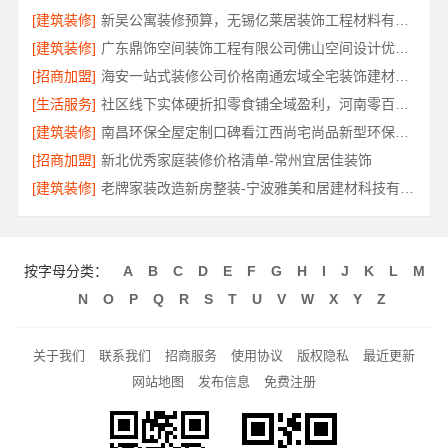
[建筑装修]
新吴公寓装修预算，无锡亿莱居装饰工程材料有限公司帮您省心省钱
[建筑装修]
广东鼎饰空间装饰工程有限公司佛山空间设计优惠活动
[招商加盟]
海安一站式装修公司价格南通宏域全宅装饰建材有限公司
[生活服务]
社区线下实体硬折扣零食铺全域盈利，河南零百味供应链有限公司
[建筑装修]
南昌环保全屋定制口碑看江西尚宅尚品新型环保材料有限公司
[招商加盟]
新北优秀家庭装修价格清单-常州宜居佳装饰
[建筑装修]
老牌家装改造新房整装-宁波雅美和居建材科技有限公司
按字母分类：
A
B
C
D
E
F
G
H
I
J
K
L
M
N
O
P
Q
R
S
T
U
V
W
X
Y
Z
关于我们
联系我们
招商服务
使用协议
版权隐私
最近更新
网站地图
发布信息
免费注册