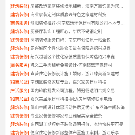
[建筑装修]
局部改造家庭装修墙地翻新，海南万赢饰家为您焕新家居
[建筑装修]
专业家装定制优质嘉兴绿色之家建材科技
[商务服务]
濮阳装修推荐-河南璟臻环保建材有限公司本地专业团队
[建筑装修]
厨餐厅装饰工程匠心，华居不锈钢定制
[建筑装修]
高端装修服务口碑：南京市创亿讯一站全包
[建筑装修]
绍兴城区个性化装修质量有保障选绍兴卓鑫
[建筑装修]
绍兴越城区个性化家装质量有保障选绍兴卓鑫
[商务服务]
巩义二手房翻新免费设计-河南璟臻环保建材
[建筑装修]
直营住宅装修设计施工婚房，浙江臻美新型建材有限公司打造爱巢
[招商加盟]
南湖区装修家居专业，嘉兴家美建材科技
[生活服务]
国内轮胎批发公司流程，腾冠畅透明合规交易
[招商加盟]
嘉兴美居乐建材科技-周边房屋装修联系电话
[建筑装修]
佛山空间设计优惠活动售后无忧-广东鼎饰空间装饰
[建筑装修]
专业家装装修哪家专业雅居美家全链条
[建筑装修]
东西湖工期短房子装修透明报价，本地快装更可靠
[建筑装修]
便宜住宅装修新房整体布置施工案例，浙江乐享新材料有限公司