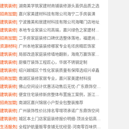
[建筑装修]
湖南美学筑家建材商铺装修源头直供品质之选
[招商加盟]
嘉兴家美建材科技有限公司海宁二手房装潢
[建筑装修]
宁波雅美和居建材科技有限公司海曙门店地址
[建筑装修]
本地专业家装公司高端，嘉兴绿色之家建材科技有限公司
[招商加盟]
二手房家庭装修口碑优选整体落地，福建尚艺空间新材料科技规范施工
[资源材料]
广州本地家装装修哪家专业毛坯房精匠饰家
[建筑装修]
局部改造家庭装修墙地翻新，海南万赢饰家为您焕新家居
[建筑装修]
厨餐厅装饰工程匠心，华居不锈钢定制
[建筑装修]
绍兴越城区个性化家装质量有保障选绍兴卓鑫
[招商加盟]
南湖区装修家居专业，嘉兴家美建材科技
[建筑装修]
佛山空间设计优惠活动售后无忧-广东鼎饰空间装饰
[建筑装修]
便宜住宅装修新房整体布置施工案例，浙江乐享新材料有限公司
[招商加盟]
南湖区嘉兴锦居小户型全包整装推荐
[建筑装修]
广州装饰性价比排名零增项承诺广东鼎饰空间
[建筑装修]
城区本土门店家庭装修报价明细-顶派全铝高端定制
[生活服务]
全程护航量贩零食铺无忧经营-河南零百味供应链有限公司