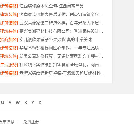
[建筑装修]
江西装修原木风全包-江西尚宅尚品
[建筑装修]
湖南家装价格表售后无忧，创益讯建筑全包透明报价
[建筑装修]
武汉高端家装口碑怎么样，百年米莱大平层设计装修实景
[建筑装修]
嘉兴美派建材科技有限公司：秀洲家装设计环保材料推荐
[招商加盟]
女儿说欣果铺子坚果炒货 真的非常美味
[建筑装修]
华居不锈钢楼梯间匠心制作，十年专注品质服务
[建筑装修]
新吴公寓装修预算，无锡亿莱居装饰工程材料有限公司帮您省心省钱
[生活服务]
社区线下实体硬折扣零食铺全域盈利，河南零百味供应链有限公司
[建筑装修]
老牌家装改造新房整装-宁波雅美和居建材科技有限公司
U
V
W
X
Y
Z
发布信息
免费注册