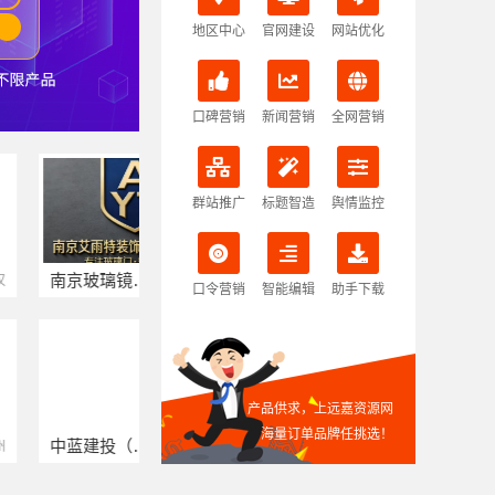
地区中心
官网建设
网站优化
口碑营销
新闻营销
全网营销
群站推广
标题智造
舆情监控
南京玻璃镜子加工厂
湖北省腾冠畅实业贸易有限公司
江苏 / 南京
湖北 / 武汉
口令营销
智能编辑
助手下载
产品供求，上远嘉资源网
海量订单品牌任挑选！
中蓝建投（北京）建设有限公司四川第一分公司
湖南自由家装饰工程有限公司
四川 / 成都
湖南 / 湘潭