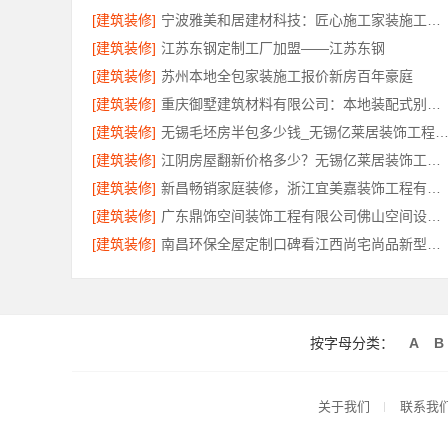
[建筑装修]
宁波雅美和居建材科技：匠心施工家装施工对接渠道
[建筑装修]
江苏东钢定制工厂加盟——江苏东钢
[建筑装修]
苏州本地全包家装施工报价新房百年豪庭
[建筑装修]
重庆御墅建筑材料有限公司：本地装配式别墅建造零增项
[建筑装修]
无锡毛坯房半包多少钱_无锡亿莱居装饰工程材料有限
[建筑装修]
江阴房屋翻新价格多少？无锡亿莱居装饰工程材料有限公司为您算清
[建筑装修]
新昌畅销家庭装修，浙江宜美嘉装饰工程有限公司品质保障
[建筑装修]
广东鼎饰空间装饰工程有限公司佛山空间设计优惠活动
[建筑装修]
南昌环保全屋定制口碑看江西尚宅尚品新型环保材料有限公司
按字母分类：
A
B
关于我们
联系我