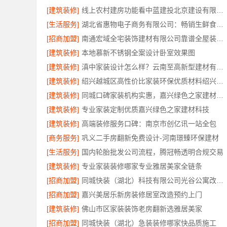
[建筑装修]
线上农村建房功能看中蓝建投北京建设有限公司四川
[生活服务]
湖北省惠物电子商务有限公司：畅销生鲜食品软件功能解析
[招商加盟]
南通宏域全宅装饰建材有限公司靠谱全屋装修公司价格
[建筑装修]
本地慕新不锈钢全案设计卧室效果图
[建筑装修]
滇中家装设计怎么样？云南至高新型建材有限公司专业靠谱
[建筑装修]
绍兴越城区高性价比家装环保优质材料绍兴卓鑫
[建筑装修]
同城口碑家装机构实惠，嘉兴绿色之家建材科技透明报价
[建筑装修]
专业家装定制优质嘉兴绿色之家建材科技
[建筑装修]
高端装修服务口碑：南京市创亿讯一站全包
[商务服务]
巩义二手房翻新免费设计-河南璟臻环保建材
[生活服务]
国内轮胎批发公司流程，腾冠畅透明合规交易
[建筑装修]
专业家装装修哪家专业雅居美家全链条
[招商加盟]
同城快装（湖北）科技有限公司光谷公寓改造极简风科技家装
[招商加盟]
嘉兴美居乐新房装修居室改造预约上门
[建筑装修]
佛山市区家装装饰老房翻新选雅居美家
[招商加盟]
同城快装（湖北）急装装修哪家快品质施工