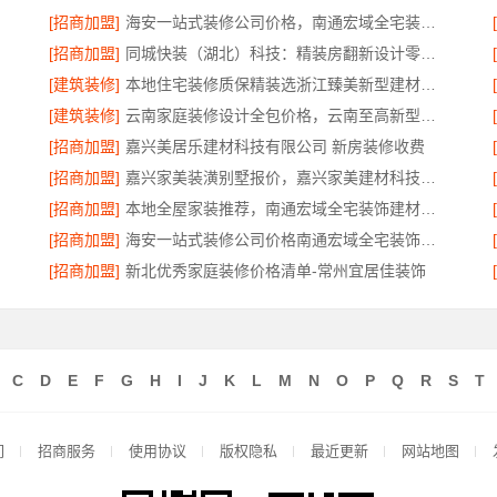
[招商加盟]
海安一站式装修公司价格，南通宏域全宅装饰建材有限公司
[招商加盟]
同城快装（湖北）科技：精装房翻新设计零增项更安心
[建筑装修]
本地住宅装修质保精装选浙江臻美新型建材有限公司
[建筑装修]
云南家庭装修设计全包价格，云南至高新型建材有限公司
公司
[招商加盟]
嘉兴美居乐建材科技有限公司 新房装修收费
[招商加盟]
嘉兴家美装潢别墅报价，嘉兴家美建材科技有限公司透明定价
[招商加盟]
本地全屋家装推荐，南通宏域全宅装饰建材源头品控保障
[招商加盟]
海安一站式装修公司价格南通宏域全宅装饰建材有限公司
[招商加盟]
新北优秀家庭装修价格清单-常州宜居佳装饰
C
D
E
F
G
H
I
J
K
L
M
N
O
P
Q
R
S
T
们
招商服务
使用协议
版权隐私
最近更新
网站地图