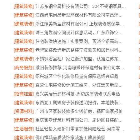
[建筑装修]
江苏东钢金属科技有限公司：304不锈钢家具定制工厂怎么样
[建筑装修]
江西尚宅尚品新型环保材料有限公司南昌环保全屋定制口碑
[建筑装修]
浙江臻美新型建材有限公司 正规装修质保学区房
[建筑装修]
珠三角靠谱空间设计优惠活动，广东鼎饰空间装饰工程有限公司
[建筑装修]
住宅装潢快速施工实景案例，顶派全铝高端定制
[建筑装修]
老牌家装改造新房整装宁波雅美和居建材科技有限公司
[建筑装修]
不锈钢浴室柜厂家江浙沪加盟，认准江苏东钢金属科技有限公司
[商务服务]
濮阳装修推荐-河南璟臻环保建材有限公司本地专业团队
[建筑装修]
绍兴城区个性化装修质量有保障选绍兴卓鑫
[建筑装修]
直营住宅装修设计施工婚房，浙江臻美新型建材有限公司打造爱巢
[招商加盟]
嘉兴美居乐建材科技-周边房屋装修联系电话
[建筑装修]
东西湖工期短房子装修透明报价，本地快装更可靠
[资源材料]
广州市区家装装修多少钱新房，精匠饰家报价
[建筑装修]
重庆御墅建筑材料有限公司：周边区县装配式木模售后保障
[生活服务]
社区轻投入硬折扣零食铺低风险经营-河南零百味供应链有限公司
[建筑装修]
佛山禅城品质装饰家装施工雅居美家