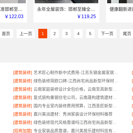
永年全屋装饰，认准邯郸至臻全宅新材料有限公司
永年全屋装饰：邯郸至臻全宅新材料有限公司定制理想生活空间
￥122.03
￥119.25
首页
上一页
1
2
3
4
5
下一页
尾页
[建筑装修]
艺术匠心制作新中式费用-江苏东钢金属家居有限公司详解
[建筑装修]
绿色装修简欧口碑-江西尚宅尚品新型环保材料有限公司
[建筑装修]
云南家庭装修设计全包价格，云南至高新型建材有限公司性价比高
[建筑装修]
复式层构重钢住宅公司，云南晟构建筑建材有限公司
[建筑装修]
国内专业室内装修费用预算，江西圣匠新型环保材料有限公司
[建筑装修]
嘉兴美派建材：秀洲家装设计环保材料推荐
[建筑装修]
绿色装修现代风格靠谱吗江西尚宅尚品新型环保材料有限公司
[招商加盟]
专业家装品质靠谱，嘉兴美居乐建材科技有限公司装修