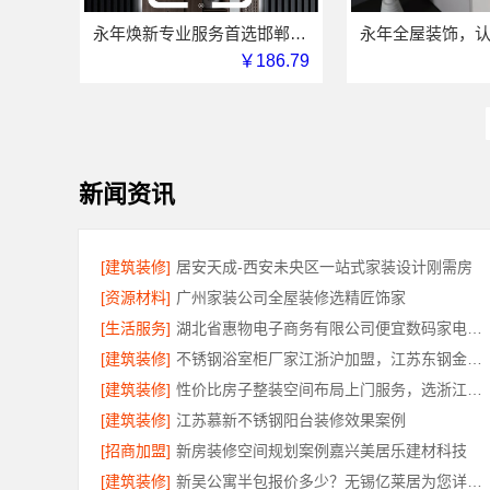
永年焕新专业服务首选邯郸至臻全宅新材料有限公司
￥186.79
新闻资讯
[建筑装修]
居安天成-西安未央区一站式家装设计刚需房
[资源材料]
广州家装公司全屋装修选精匠饰家
[生活服务]
湖北省惠物电子商务有限公司便宜数码家电平台好不好
[建筑装修]
不锈钢浴室柜厂家江浙沪加盟，江苏东钢金属科技有限公司诚邀合作
[建筑装修]
性价比房子整装空间布局上门服务，选浙江乐享新材料有限公司
[建筑装修]
江苏慕新不锈钢阳台装修效果案例
[招商加盟]
新房装修空间规划案例嘉兴美居乐建材科技
[建筑装修]
新吴公寓半包报价多少？无锡亿莱居为您详细解答