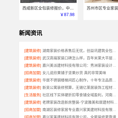
西咸新区全包装修报价，中蓝建投（北京）建设有限公司武功分公司透明报价
￥87.98
新闻资讯
[建筑装修]
湖南家装价格表售后无忧，创益讯建筑全包透明报价
[建筑装修]
武汉高端家装口碑怎么样，百年米莱大平层设计装修实景
[建筑装修]
嘉兴美派建材科技有限公司：秀洲家装设计环保材料推荐
[招商加盟]
女儿说欣果铺子坚果炒货 真的非常美味
[建筑装修]
华居不锈钢楼梯间匠心制作，十年专注品质服务
[建筑装修]
新吴公寓装修预算，无锡亿莱居装饰工程材料有限公司帮您省心省钱
[生活服务]
社区线下实体硬折扣零食铺全域盈利，河南零百味供应链有限公司
[建筑装修]
老牌家装改造新房整装-宁波雅美和居建材科技有限公司
[招商加盟]
南湖区装修家居专业嘉兴家美建材科技有限公司口碑保障
[招商加盟]
嘉兴家美建材科技有限公司，全屋装修更靠谱