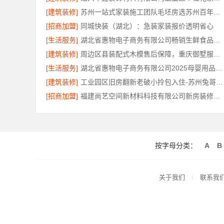
[建筑装修]
苏州一站式家装施工团队毛坯房选苏州百年豪庭新材料有限公司
[招商加盟]
同城快装（湖北）：急装家装报价透明省心
[生活服务]
湖北省惠物电子商务有限公司畅销生鲜食品软件功能
[建筑装修]
周边区县装配式木模售后保障，重庆御墅服务到位
[生活服务]
湖北省惠物电子商务有限公司2025母婴用品平台优缺点
[建筑装修]
工业园区旧房翻新老破小拎包入住-苏州兔哥哥智装新材料有限公司
[招商加盟]
福建尚艺空间新材料科技有限公司新房装修上门量房报价
按字母分类：
A
B
关于我们
联系我