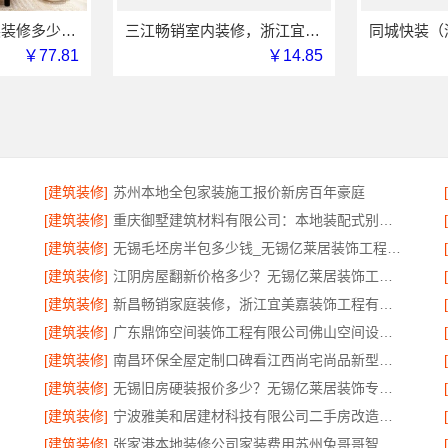
苏州市区专业家装装修多少钱 苏州百年豪庭新材料有限公司
三江畅销室内装修，浙江宜美嘉装饰工程有限公司品质保障
￥77.81
￥14.85
[建筑装修]
苏州本地全包家装施工报价新房百年豪庭
[建筑装修]
重庆御墅建筑材料有限公司：本地装配式别墅建造零增项
[建筑装修]
无锡毛坯房半包多少钱_无锡亿莱居装饰工程材料有限公司
[建筑装修]
江阴房屋翻新价格多少？无锡亿莱居装饰工程材料有限公司为您算清
[建筑装修]
新昌畅销家庭装修，浙江宜美嘉装饰工程有限公司品质保障
[建筑装修]
广东鼎饰空间装饰工程有限公司佛山空间设计优惠活动
[建筑装修]
南昌环保全屋定制口碑看江西尚宅尚品新型环保材料有限公司
[建筑装修]
无锡旧房硬装报价多少？无锡亿莱居装饰专业透明报价
[建筑装修]
宁波雅美和居建材科技有限公司二手房改造整装服务
[建筑装修]
张家港本地装修公司家装费用苏州兔哥哥智装新材料有限公司省心