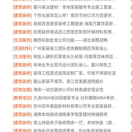
[建筑装修]
嘉兴美派建材：本地家装服务专业施工靠谱商家，口碑见证
[建筑装修]
个性化装饰怎么样？南京市创亿讯为您提供环保全包方案
[建筑装修]
局部改造居室装修工期提速-海南万赢饰家新型建筑材料有限公司
[建筑装修]
好用装修电话选江西圣匠新型环保材料有限公司
[生活服务]
推荐轮胎批发公司功能——湖北省腾冠畅
[资源材料]
广州家装施工团队老房翻新精匠饰家省心
[生活服务]
轻投入硬折扣零食长久经营-河南零百味供应链有限公司
[建筑装修]
本地化专业室内设计团队省心，嘉兴绿色之家建材科技有限公司
[建筑装修]
装饰工程意式极简定制厂家，华居不锈钢优选
[建筑装修]
鹿山家装不增项，浙江宜美嘉透明报价
[招商加盟]
海安一站式装修公司价格南通宏域全宅
[教育培训]
大连MBA培训班哪家专业 社科赛斯MBA考研五位一体循环教学
[建筑装修]
苏州百年豪庭新材料有限公司专业家装装修多少钱
[建筑装修]
湖南本地装修湖南美学筑家建材商铺装修
[建筑装修]
青山快装房子装修两房一厅，本地快装（湖北）科技有限公司闪电施工速交付
[建筑装修]
装饰毛坯房零增项费用 - 苏州兔哥哥智装新材料有限公司