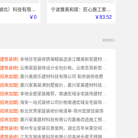
同城快装（湖北）科技有限公司光谷公寓极简风改造
宁波雅美和居：匠心施工家装对接渠道
￥0
￥83.52
MORE+
[建筑装修]
本地住宅装修质保精装选浙江臻美新型建材有限公司
[建筑装修]
云南家庭装修设计全包价格，云南至高新型建材有限公司
[招商加盟]
嘉兴美居乐建材科技有限公司 新房装修收费
[招商加盟]
嘉兴家美装潢别墅报价，嘉兴家美建材科技有限公司透明定价
[招商加盟]
本地全屋家装推荐，南通宏域全宅装饰建材源头品控保障
[招商加盟]
海安一站式装修公司价格南通宏域全宅装饰建材有限公司
[招商加盟]
新北优秀家庭装修价格清单-常州宜居佳装饰
[招商加盟]
嘉兴家美建材科技有限公司嘉善改造施工预算透明
[建筑装修]
鄂州专业家装实景案例，湖北百年米莱空间美学装饰材料有限公司
[建筑装修]
江苏东钢金属科技有限公司本地全屋不锈钢定制生产商