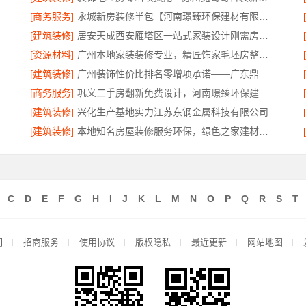
[商务服务]
永城新房装修半包【河南璟臻环保建材有限公司】灵活方案省心装修
[建筑装修]
居安天成西安雁塔区一站式家装设计刚需房售后完善
[资源材料]
广州本地家装装修专业，精匠饰家毛坯房整装服务
[建筑装修]
广州装饰性价比排名零增项承诺——广东鼎饰空间装饰
[商务服务]
巩义二手房翻新免费设计，河南璟臻环保建材有限公司专业方案
[建筑装修]
兴化生产基地实力江苏东钢金属科技有限公司
[建筑装修]
本地知名房屋装修服务环保，绿色之家建材科技
C
D
E
F
G
H
I
J
K
L
M
N
O
P
Q
R
S
T
们
招商服务
使用协议
版权隐私
最近更新
网站地图