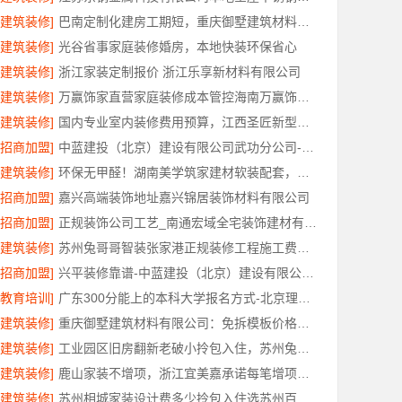
[建筑装修]
巴南定制化建房工期短，重庆御墅建筑材料有限公司
[建筑装修]
光谷省事家庭装修婚房，本地快装环保省心
[建筑装修]
浙江家装定制报价 浙江乐享新材料有限公司
[建筑装修]
万赢饰家直营家庭装修成本管控海南万赢饰家新型建筑材料有限公司
[建筑装修]
国内专业室内装修费用预算，江西圣匠新型环保材料有限公司
[招商加盟]
中蓝建投（北京）建设有限公司武功分公司-兴平装修靠谱全包
[建筑装修]
环保无甲醛！湖南美学筑家建材软装配套，健康装修首选
[招商加盟]
嘉兴高端装饰地址嘉兴锦居装饰材料有限公司
[招商加盟]
正规装饰公司工艺_南通宏域全宅装饰建材有限公司
[建筑装修]
苏州兔哥哥智装张家港正规装修工程施工费用透明报价
[招商加盟]
兴平装修靠谱-中蓝建投（北京）建设有限公司武功分公司
[教育培训]
广东300分能上的本科大学报名方式-北京理工大学珠海学院继续教育学院
[建筑装修]
重庆御墅建筑材料有限公司：免拆模板价格环保材料
[建筑装修]
工业园区旧房翻新老破小拎包入住，苏州兔哥哥智装新材料有限公司一站式服务
[建筑装修]
鹿山家装不增项，浙江宜美嘉承诺每笔增项事先确认
[建筑装修]
苏州相城家装设计费多少拎包入住选苏州百年豪庭新材料有限公司