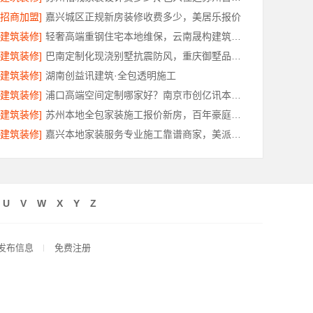
[招商加盟]
嘉兴城区正规新房装修收费多少，美居乐报价
[建筑装修]
轻奢高端重钢住宅本地维保，云南晟构建筑建材有限公司
[建筑装修]
巴南定制化现浇别墅抗震防风，重庆御墅品质保障
[建筑装修]
湖南创益讯建筑·全包透明施工
[建筑装修]
浦口高端空间定制哪家好？南京市创亿讯本地更省心
[建筑装修]
苏州本地全包家装施工报价新房，百年豪庭透明价格
[建筑装修]
嘉兴本地家装服务专业施工靠谱商家，美派建材
U
V
W
X
Y
Z
发布信息
免费注册