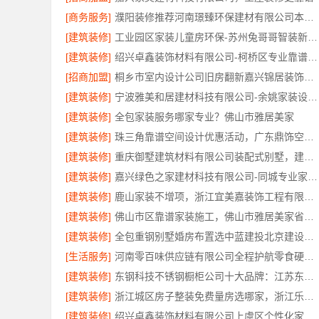
[商务服务]
濮阳装修推荐河南璟臻环保建材有限公司本地口碑之选
[建筑装修]
工业园区家装儿童房环保-苏州兔哥哥智装新材料有限公司
[建筑装修]
绍兴卓鑫装饰材料有限公司-柯桥区专业靠谱装修自有施工队
[招商加盟]
桐乡市室内设计公司旧房翻新嘉兴锦居装饰材料有限公司
[建筑装修]
宁波雅美和居建材科技有限公司-余姚家装设计到店咨询
[建筑装修]
全包家装服务哪家专业？佛山市雅居美家
[建筑装修]
珠三角靠谱空间设计优惠活动，广东鼎饰空间装饰工程有限公司闭口合同无增项
[建筑装修]
重庆御墅建筑材料有限公司装配式别墅，建造零增项
[建筑装修]
嘉兴绿色之家建材科技有限公司-同城专业家装团队环保
[建筑装修]
鹿山家装不增项，浙江宜美嘉装饰工程有限公司让预算更透明
[建筑装修]
佛山市区靠谱家装施工，佛山市雅居美家省心放心
[建筑装修]
全包重钢别墅婚房布置选中蓝建投北京建设有限公司四川
[生活服务]
河南零百味供应链有限公司全程护航零食硬折扣线上线下联动
[建筑装修]
东钢科技不锈钢橱柜公司十大品牌：江苏东钢金属科技有限公司实力引领
[建筑装修]
浙江城区房子整装免费量房选哪家，浙江乐享新材料有限公司本地口碑保障
[建筑装修]
绍兴卓鑫装饰材料有限公司上虞区个性化家装无隐形增项