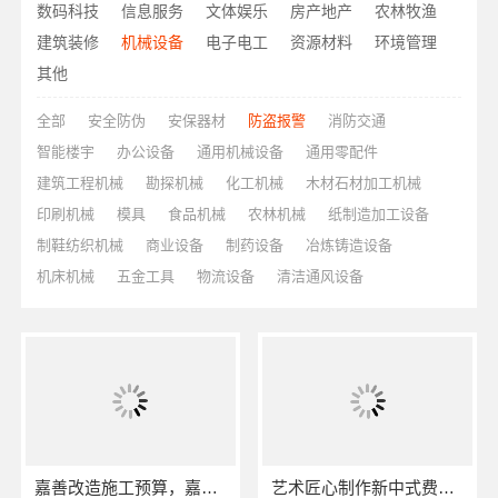
数码科技
信息服务
文体娱乐
房产地产
农林牧渔
建筑装修
机械设备
电子电工
资源材料
环境管理
其他
全部
安全防伪
安保器材
防盗报警
消防交通
智能楼宇
办公设备
通用机械设备
通用零配件
建筑工程机械
勘探机械
化工机械
木材石材加工机械
印刷机械
模具
食品机械
农林机械
纸制造加工设备
制鞋纺织机械
商业设备
制药设备
冶炼铸造设备
机床机械
五金工具
物流设备
清洁通风设备
嘉善改造施工预算，嘉兴家美建材科技透明报价
艺术匠心制作新中式费用_江苏东钢金属家居有限公司