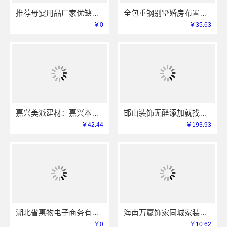
推荐母婴用品厂家优缺点-湖北省惠物电子商务有限公司
全包重钢别墅婚房布置中蓝建投北京建设有限公司四川
￥0
￥35.63
嘉兴美派建材：嘉兴本地家装服务专业施工靠谱商家
邯山装饰无醛添加就找邯郸至臻全宅新材料有限公司
￥42.44
￥193.93
湖北省惠物电子商务有限公司热门日常居家公司价格
海南万赢饰家同城家装免费勘测，上门规划更贴心
￥0
￥10.62