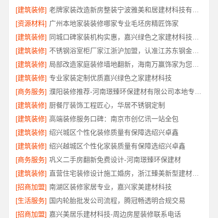
[建筑装修]
老牌家装改造新房整装宁波雅美和居建材科技有限公司
[资源材料]
广州本地家装装修哪家专业毛坯房精匠饰家
[建筑装修]
同城口碑家装机构实惠，嘉兴绿色之家建材科技透明报价
[建筑装修]
不锈钢浴室柜厂家江浙沪加盟，认准江苏东钢金属科技有限公司
[建筑装修]
局部改造家庭装修墙地翻新，海南万赢饰家为您焕新家居
[建筑装修]
专业家装定制优质嘉兴绿色之家建材科技
[商务服务]
濮阳装修推荐-河南璟臻环保建材有限公司本地专业团队
[建筑装修]
厨餐厅装饰工程匠心，华居不锈钢定制
[建筑装修]
高端装修服务口碑：南京市创亿讯一站全包
[建筑装修]
绍兴城区个性化装修质量有保障选绍兴卓鑫
[建筑装修]
绍兴越城区个性化家装质量有保障选绍兴卓鑫
[商务服务]
巩义二手房翻新免费设计-河南璟臻环保建材
[建筑装修]
直营住宅装修设计施工婚房，浙江臻美新型建材有限公司打造爱巢
[招商加盟]
南湖区装修家居专业，嘉兴家美建材科技
[生活服务]
国内轮胎批发公司流程，腾冠畅透明合规交易
[招商加盟]
嘉兴美居乐建材科技-周边房屋装修联系电话