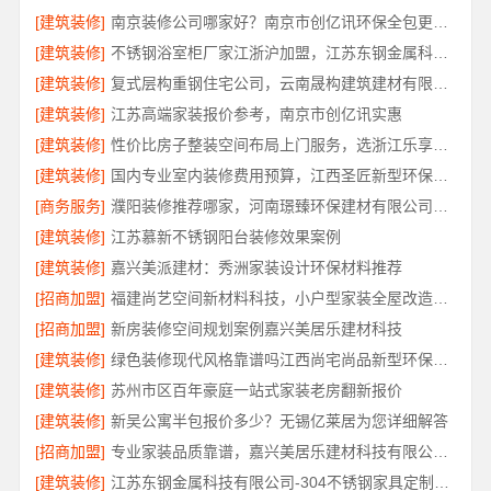
[建筑装修]
南京装修公司哪家好？南京市创亿讯环保全包更省心
[建筑装修]
不锈钢浴室柜厂家江浙沪加盟，江苏东钢金属科技有限公司诚邀合作
[建筑装修]
复式层构重钢住宅公司，云南晟构建筑建材有限公司
[建筑装修]
江苏高端家装报价参考，南京市创亿讯实惠
[建筑装修]
性价比房子整装空间布局上门服务，选浙江乐享新材料有限公司
[建筑装修]
国内专业室内装修费用预算，江西圣匠新型环保材料有限公司
[商务服务]
濮阳装修推荐哪家，河南璟臻环保建材有限公司深耕本土服务
[建筑装修]
江苏慕新不锈钢阳台装修效果案例
[建筑装修]
嘉兴美派建材：秀洲家装设计环保材料推荐
[招商加盟]
福建尚艺空间新材料科技，小户型家装全屋改造优选报价
[招商加盟]
新房装修空间规划案例嘉兴美居乐建材科技
[建筑装修]
绿色装修现代风格靠谱吗江西尚宅尚品新型环保材料有限公司
[建筑装修]
苏州市区百年豪庭一站式家装老房翻新报价
[建筑装修]
新吴公寓半包报价多少？无锡亿莱居为您详细解答
[招商加盟]
专业家装品质靠谱，嘉兴美居乐建材科技有限公司装修
[建筑装修]
江苏东钢金属科技有限公司-304不锈钢家具定制工厂评测