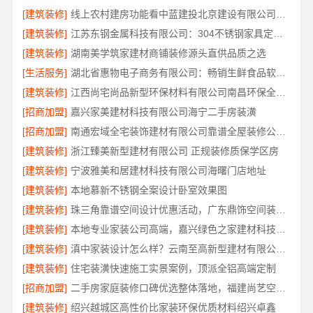
[建筑装修]
线上农村建房功能看中蓝建投北京建设有限公司四川
[建筑装修]
江苏东钢金属科技有限公司：304不锈钢家具定制工厂怎么样
[建筑装修]
湖南美学筑家建材商铺装修源头直供品质之选
[生活服务]
湖北省惠物电子商务有限公司：畅销生鲜食品软件功能解析
[建筑装修]
江西尚宅尚品新型环保材料有限公司南昌环保全屋定制口碑
[招商加盟]
嘉兴家美建材科技有限公司海宁二手房装潢
[招商加盟]
南通宏域全宅装饰建材有限公司靠谱全屋装修公司价格
[建筑装修]
浙江臻美新型建材有限公司 正规装修质保学区房
[建筑装修]
宁波雅美和居建材科技有限公司海曙门店地址
[建筑装修]
本地慕新不锈钢全案设计卧室效果图
[建筑装修]
珠三角靠谱空间设计优惠活动，广东鼎饰空间装饰工程有限公司
[建筑装修]
本地专业家装公司高端，嘉兴绿色之家建材科技有限公司
[建筑装修]
滇中家装设计怎么样？云南至高新型建材有限公司专业靠谱
[建筑装修]
住宅装潢快速施工实景案例，顶派全铝高端定制
[招商加盟]
二手房家庭装修口碑优选整体落地，福建尚艺空间新材料科技规范施工
[建筑装修]
绍兴越城区高性价比家装环保优质材料绍兴卓鑫