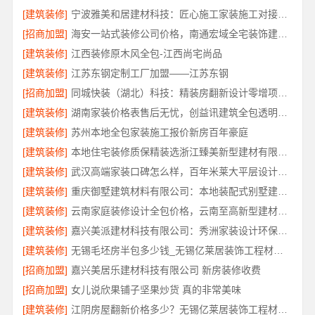
[建筑装修]
宁波雅美和居建材科技：匠心施工家装施工对接渠道
[招商加盟]
海安一站式装修公司价格，南通宏域全宅装饰建材有限公司
[建筑装修]
江西装修原木风全包-江西尚宅尚品
[建筑装修]
江苏东钢定制工厂加盟——江苏东钢
[招商加盟]
同城快装（湖北）科技：精装房翻新设计零增项更安心
[建筑装修]
湖南家装价格表售后无忧，创益讯建筑全包透明报价
[建筑装修]
苏州本地全包家装施工报价新房百年豪庭
[建筑装修]
本地住宅装修质保精装选浙江臻美新型建材有限公司
[建筑装修]
武汉高端家装口碑怎么样，百年米莱大平层设计装修实景
[建筑装修]
重庆御墅建筑材料有限公司：本地装配式别墅建造零增项
[建筑装修]
云南家庭装修设计全包价格，云南至高新型建材有限公司
[建筑装修]
嘉兴美派建材科技有限公司：秀洲家装设计环保材料推荐
[建筑装修]
无锡毛坯房半包多少钱_无锡亿莱居装饰工程材料有限公司
[招商加盟]
嘉兴美居乐建材科技有限公司 新房装修收费
[招商加盟]
女儿说欣果铺子坚果炒货 真的非常美味
[建筑装修]
江阴房屋翻新价格多少？无锡亿莱居装饰工程材料有限公司为您算清