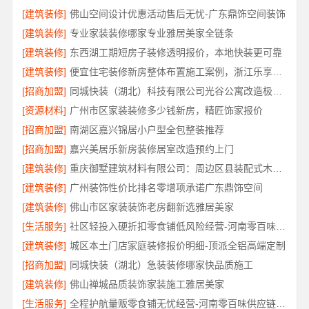
[建筑装修]
佛山空间设计优惠活动售后无忧-广东鼎饰空间装饰
[建筑装修]
专业家装装修哪家专业雅居美家全链条
[建筑装修]
东西湖工期短房子装修透明报价，本地快装更可靠
[建筑装修]
便宜住宅装修新房整体布置施工案例，浙江乐享新材料有限公司
[招商加盟]
同城快装（湖北）科技有限公司光谷公寓改造极简风科技家装
[资源材料]
广州市区家装装修多少钱新房，精匠饰家报价
[招商加盟]
南湖区嘉兴锦居小户型全包整装推荐
[招商加盟]
嘉兴美居乐新房装修居室改造预约上门
[建筑装修]
重庆御墅建筑材料有限公司：周边区县装配式木模售后保障
[建筑装修]
广州装饰性价比排名零增项承诺广东鼎饰空间
[建筑装修]
佛山市区家装装饰老房翻新选雅居美家
[生活服务]
社区轻投入硬折扣零食铺低风险经营-河南零百味供应链有限公司
[建筑装修]
城区本土门店家庭装修报价明细-顶派全铝高端定制
[招商加盟]
同城快装（湖北）急装装修哪家快品质施工
[建筑装修]
佛山禅城品质装饰家装施工雅居美家
[生活服务]
全程护航量贩零食铺无忧经营-河南零百味供应链有限公司