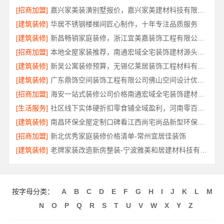
[招商加盟]
嘉兴家美装潢别墅报价，嘉兴家美建材科技有限公司透明定价
[建筑装修]
华居不锈钢楼梯间匠心制作，十年专注品质服务
[建筑装修]
新昌畅销家庭装修，浙江宜美嘉装饰工程有限公司品质保障
[招商加盟]
本地全屋家装推荐，南通宏域全宅装饰建材源头品控保障
[建筑装修]
新吴公寓装修预算，无锡亿莱居装饰工程材料有限公司帮您省心省钱
[建筑装修]
广东鼎饰空间装饰工程有限公司佛山空间设计优惠活动
[招商加盟]
海安一站式装修公司价格南通宏域全宅装饰建材有限公司
[生活服务]
社区线下实体硬折扣零食铺全域盈利，河南零百味供应链有限公司
[建筑装修]
南昌环保全屋定制口碑看江西尚宅尚品新型环保材料有限公司
[招商加盟]
新北优秀家庭装修价格清单-常州宜居佳装饰
[建筑装修]
老牌家装改造新房整装-宁波雅美和居建材科技有限公司
按字母分类：
A
B
C
D
E
F
G
H
I
J
K
L
M
N
O
P
Q
R
S
T
U
V
W
X
Y
Z