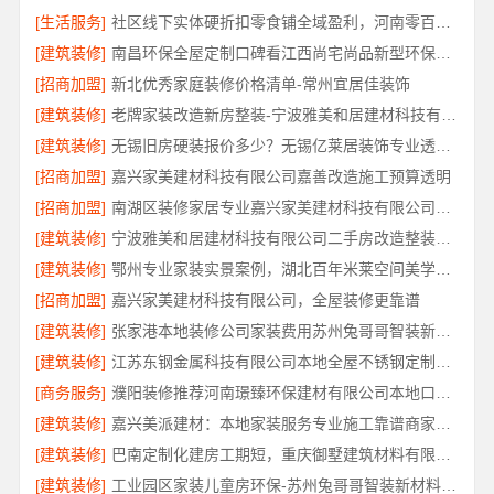
[生活服务]
社区线下实体硬折扣零食铺全域盈利，河南零百味供应链有限公司
[建筑装修]
南昌环保全屋定制口碑看江西尚宅尚品新型环保材料有限公司
[招商加盟]
新北优秀家庭装修价格清单-常州宜居佳装饰
[建筑装修]
老牌家装改造新房整装-宁波雅美和居建材科技有限公司
[建筑装修]
无锡旧房硬装报价多少？无锡亿莱居装饰专业透明报价
[招商加盟]
嘉兴家美建材科技有限公司嘉善改造施工预算透明
[招商加盟]
南湖区装修家居专业嘉兴家美建材科技有限公司口碑保障
[建筑装修]
宁波雅美和居建材科技有限公司二手房改造整装服务
[建筑装修]
鄂州专业家装实景案例，湖北百年米莱空间美学装饰材料有限公司
[招商加盟]
嘉兴家美建材科技有限公司，全屋装修更靠谱
[建筑装修]
张家港本地装修公司家装费用苏州兔哥哥智装新材料有限公司省心
[建筑装修]
江苏东钢金属科技有限公司本地全屋不锈钢定制生产商
[商务服务]
濮阳装修推荐河南璟臻环保建材有限公司本地口碑之选
[建筑装修]
嘉兴美派建材：本地家装服务专业施工靠谱商家，口碑见证
[建筑装修]
巴南定制化建房工期短，重庆御墅建筑材料有限公司
[建筑装修]
工业园区家装儿童房环保-苏州兔哥哥智装新材料有限公司