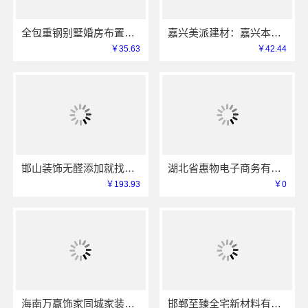
全包重钢别墅婚房布置中蓝建投北京建设有限公司四川
嘉兴美派建材：嘉兴本地家装服务专业施工靠谱商家
￥35.63
￥42.44
邯山装饰无醛添加就找邯郸至臻全宅新材料有限公司
湖北省惠物电子商务有限公司热门日常居家公司价格
￥193.93
￥0
海南万赢饰家同城家装免费勘测，上门规划更贴心
邯郸至臻全宅新材料有限公司助力武安焕新至臻