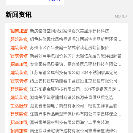
新闻资讯
MORE+
[招商加盟]
新房装修空间规划案例嘉兴美居乐建材科技
[建筑装修]
绿色装修现代风格靠谱吗江西尚宅尚品新型环保材料有限公司
[建筑装修]
苏州市区百年豪庭一站式家装老房翻新报价
[建筑装修]
新吴公寓半包报价多少？无锡亿莱居为您详细解答
[招商加盟]
专业家装品质靠谱，嘉兴美居乐建材科技有限公司装修
[建筑装修]
江苏东钢金属科技有限公司-304不锈钢家具定制工厂评测
[建筑装修]
线上农村建房功能看中蓝建投北京建设有限公司四川
[建筑装修]
江苏东钢金属科技有限公司：304不锈钢家具定制工厂怎么样
[建筑装修]
湖南美学筑家建材商铺装修源头直供品质之选
[生活服务]
湖北省惠物电子商务有限公司：畅销生鲜食品软件功能解析
[建筑装修]
江西尚宅尚品新型环保材料有限公司南昌环保全屋定制口碑
[招商加盟]
嘉兴家美建材科技有限公司海宁二手房装潢
[招商加盟]
南通宏域全宅装饰建材有限公司靠谱全屋装修公司价格