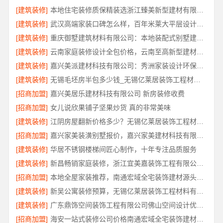
[建筑装修]
本地住宅装修质保精装选浙江臻美新型建材有限公司
[建筑装修]
武汉高端家装口碑怎么样，百年米莱大平层设计装修实景
[建筑装修]
重庆御墅建筑材料有限公司：本地装配式别墅建造零增项
[建筑装修]
云南家庭装修设计全包价格，云南至高新型建材有限公司
[建筑装修]
嘉兴美派建材科技有限公司：秀洲家装设计环保材料推荐
[建筑装修]
无锡毛坯房半包多少钱_无锡亿莱居装饰工程材料有限公司
[招商加盟]
嘉兴美居乐建材科技有限公司 新房装修收费
[招商加盟]
女儿说欣果铺子坚果炒货 真的非常美味
[建筑装修]
江阴房屋翻新价格多少？无锡亿莱居装饰工程材料有限公司为您算清
[招商加盟]
嘉兴家美装潢别墅报价，嘉兴家美建材科技有限公司透明定价
[建筑装修]
华居不锈钢楼梯间匠心制作，十年专注品质服务
[建筑装修]
新昌畅销家庭装修，浙江宜美嘉装饰工程有限公司品质保障
[招商加盟]
本地全屋家装推荐，南通宏域全宅装饰建材源头品控保障
[建筑装修]
新吴公寓装修预算，无锡亿莱居装饰工程材料有限公司帮您省心省钱
[建筑装修]
广东鼎饰空间装饰工程有限公司佛山空间设计优惠活动
[招商加盟]
海安一站式装修公司价格南通宏域全宅装饰建材有限公司