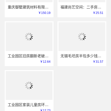
重庆御墅建筑材料有限公司：本地装配式别墅建造零增项
福建尚艺空间：二手房家庭装修口碑优选整体落地
￥150.19
￥25.51
工业园区旧房翻新老破小拎包入住兔哥哥智装快速交付
无锡毛坯房半包多少钱无锡亿莱居装饰工程材料有限公司
￥12.64
￥31.57
工业园区家装儿童房环保兔哥哥智装用材严选
￥12.73