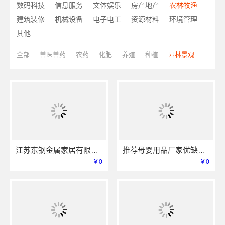
数码科技
信息服务
文体娱乐
房产地产
农林牧渔
建筑装修
机械设备
电子电工
资源材料
环境管理
其他
全部
兽医兽药
农药
化肥
养殖
种植
园林景观
江苏东钢金属家居有限公司屏风艺术漆价格
推荐母婴用品厂家优缺点-湖北省惠物电子商务有限公司
￥0
￥0