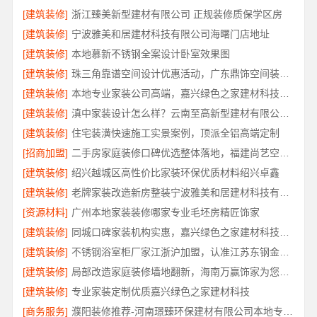
[建筑装修]
浙江臻美新型建材有限公司 正规装修质保学区房
[建筑装修]
宁波雅美和居建材科技有限公司海曙门店地址
[建筑装修]
本地慕新不锈钢全案设计卧室效果图
[建筑装修]
珠三角靠谱空间设计优惠活动，广东鼎饰空间装饰工程有限公司
[建筑装修]
本地专业家装公司高端，嘉兴绿色之家建材科技有限公司
[建筑装修]
滇中家装设计怎么样？云南至高新型建材有限公司专业靠谱
[建筑装修]
住宅装潢快速施工实景案例，顶派全铝高端定制
[招商加盟]
二手房家庭装修口碑优选整体落地，福建尚艺空间新材料科技规范施工
[建筑装修]
绍兴越城区高性价比家装环保优质材料绍兴卓鑫
[建筑装修]
老牌家装改造新房整装宁波雅美和居建材科技有限公司
[资源材料]
广州本地家装装修哪家专业毛坯房精匠饰家
[建筑装修]
同城口碑家装机构实惠，嘉兴绿色之家建材科技透明报价
[建筑装修]
不锈钢浴室柜厂家江浙沪加盟，认准江苏东钢金属科技有限公司
[建筑装修]
局部改造家庭装修墙地翻新，海南万赢饰家为您焕新家居
[建筑装修]
专业家装定制优质嘉兴绿色之家建材科技
[商务服务]
濮阳装修推荐-河南璟臻环保建材有限公司本地专业团队