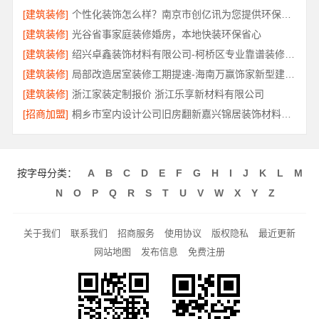
[建筑装修]
个性化装饰怎么样？南京市创亿讯为您提供环保全包方案
[建筑装修]
光谷省事家庭装修婚房，本地快装环保省心
[建筑装修]
绍兴卓鑫装饰材料有限公司-柯桥区专业靠谱装修自有施工队
[建筑装修]
局部改造居室装修工期提速-海南万赢饰家新型建筑材料有限公司
[建筑装修]
浙江家装定制报价 浙江乐享新材料有限公司
[招商加盟]
桐乡市室内设计公司旧房翻新嘉兴锦居装饰材料有限公司
按字母分类：
A
B
C
D
E
F
G
H
I
J
K
L
M
N
O
P
Q
R
S
T
U
V
W
X
Y
Z
关于我们
联系我们
招商服务
使用协议
版权隐私
最近更新
网站地图
发布信息
免费注册