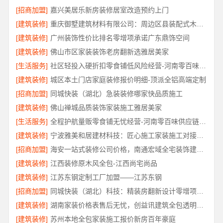
[招商加盟]
嘉兴美居乐新房装修居室改造预约上门
[建筑装修]
重庆御墅建筑材料有限公司：周边区县装配式木模售后保障
[建筑装修]
广州装饰性价比排名零增项承诺广东鼎饰空间
[建筑装修]
佛山市区家装装饰老房翻新选雅居美家
[生活服务]
社区轻投入硬折扣零食铺低风险经营-河南零百味供应链有限公司
[建筑装修]
城区本土门店家庭装修报价明细-顶派全铝高端定制
[招商加盟]
同城快装（湖北）急装装修哪家快品质施工
[建筑装修]
佛山禅城品质装饰家装施工雅居美家
[生活服务]
全程护航量贩零食铺无忧经营-河南零百味供应链有限公司
[建筑装修]
宁波雅美和居建材科技：匠心施工家装施工对接渠道
[招商加盟]
海安一站式装修公司价格，南通宏域全宅装饰建材有限公司
[建筑装修]
江西装修原木风全包-江西尚宅尚品
[建筑装修]
江苏东钢定制工厂加盟——江苏东钢
[招商加盟]
同城快装（湖北）科技：精装房翻新设计零增项更安心
[建筑装修]
湖南家装价格表售后无忧，创益讯建筑全包透明报价
[建筑装修]
苏州本地全包家装施工报价新房百年豪庭