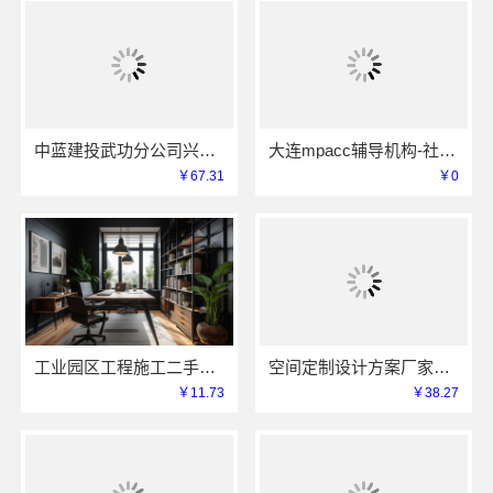
中蓝建投武功分公司兴平装修靠谱全包服务
大连mpacc辅导机构-社科赛斯考研专业辅导机构
￥67.31
￥0
工业园区工程施工二手房全包苏州兔哥哥智装
空间定制设计方案厂家江西圣匠
￥11.73
￥38.27