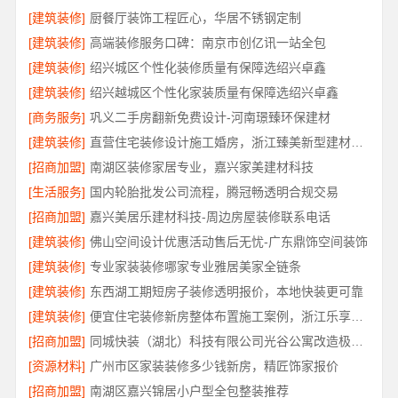
[建筑装修]
厨餐厅装饰工程匠心，华居不锈钢定制
[建筑装修]
高端装修服务口碑：南京市创亿讯一站全包
[建筑装修]
绍兴城区个性化装修质量有保障选绍兴卓鑫
[建筑装修]
绍兴越城区个性化家装质量有保障选绍兴卓鑫
[商务服务]
巩义二手房翻新免费设计-河南璟臻环保建材
[建筑装修]
直营住宅装修设计施工婚房，浙江臻美新型建材有限公司打造爱巢
[招商加盟]
南湖区装修家居专业，嘉兴家美建材科技
[生活服务]
国内轮胎批发公司流程，腾冠畅透明合规交易
[招商加盟]
嘉兴美居乐建材科技-周边房屋装修联系电话
[建筑装修]
佛山空间设计优惠活动售后无忧-广东鼎饰空间装饰
[建筑装修]
专业家装装修哪家专业雅居美家全链条
[建筑装修]
东西湖工期短房子装修透明报价，本地快装更可靠
[建筑装修]
便宜住宅装修新房整体布置施工案例，浙江乐享新材料有限公司
[招商加盟]
同城快装（湖北）科技有限公司光谷公寓改造极简风科技家装
[资源材料]
广州市区家装装修多少钱新房，精匠饰家报价
[招商加盟]
南湖区嘉兴锦居小户型全包整装推荐