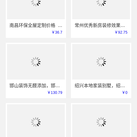
南昌环保全屋定制价格_江西尚宅尚品
常州优秀新房装修效果图——常州宜居佳装饰
￥36.7
￥92.75
邯山装饰无醛添加，邯郸至臻全宅新材料有限公司源头环保
绍兴本地家装别墅，绍兴卓鑫装饰材料有限公司打造品质生活
￥130.79
￥0