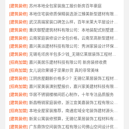
[建筑装修]
苏州本地全包家装施工报价新房百年豪庭
[建筑装修]
本地住宅装修质保精装选浙江臻美新型建材有限公司
[建筑装修]
武汉高端家装口碑怎么样，百年米莱大平层设计装修实景
[建筑装修]
重庆御墅建筑材料有限公司：本地装配式别墅建造零增项
[建筑装修]
云南家庭装修设计全包价格，云南至高新型建材有限公司
[建筑装修]
嘉兴美派建材科技有限公司：秀洲家装设计环保材料推荐
[建筑装修]
无锡毛坯房半包多少钱_无锡亿莱居装饰工程材料有限公司
[招商加盟]
嘉兴美居乐建材科技有限公司 新房装修收费
[招商加盟]
女儿说欣果铺子坚果炒货 真的非常美味
[建筑装修]
江阴房屋翻新价格多少？无锡亿莱居装饰工程材料有限公司为您算清
[招商加盟]
嘉兴家美装潢别墅报价，嘉兴家美建材科技有限公司透明定价
[建筑装修]
华居不锈钢楼梯间匠心制作，十年专注品质服务
[建筑装修]
新昌畅销家庭装修，浙江宜美嘉装饰工程有限公司品质保障
[招商加盟]
本地全屋家装推荐，南通宏域全宅装饰建材源头品控保障
[建筑装修]
新吴公寓装修预算，无锡亿莱居装饰工程材料有限公司帮您省心省钱
[建筑装修]
广东鼎饰空间装饰工程有限公司佛山空间设计优惠活动