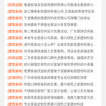
[招商加盟]
南通宏域全宅装饰建材有限公司靠谱全屋装修公司价格
[建筑装修]
浙江臻美新型建材有限公司 正规装修质保学区房
[建筑装修]
宁波雅美和居建材科技有限公司海曙门店地址
[建筑装修]
本地慕新不锈钢全案设计卧室效果图
[建筑装修]
珠三角靠谱空间设计优惠活动，广东鼎饰空间装饰工程有限公司
[建筑装修]
本地专业家装公司高端，嘉兴绿色之家建材科技有限公司
[建筑装修]
滇中家装设计怎么样？云南至高新型建材有限公司专业靠谱
[建筑装修]
住宅装潢快速施工实景案例，顶派全铝高端定制
[招商加盟]
二手房家庭装修口碑优选整体落地，福建尚艺空间新材料科技规范施工
[建筑装修]
绍兴越城区高性价比家装环保优质材料绍兴卓鑫
[建筑装修]
老牌家装改造新房整装宁波雅美和居建材科技有限公司
[资源材料]
广州本地家装装修哪家专业毛坯房精匠饰家
[建筑装修]
同城口碑家装机构实惠，嘉兴绿色之家建材科技透明报价
[建筑装修]
不锈钢浴室柜厂家江浙沪加盟，认准江苏东钢金属科技有限公司
[建筑装修]
局部改造家庭装修墙地翻新，海南万赢饰家为您焕新家居
[建筑装修]
专业家装定制优质嘉兴绿色之家建材科技