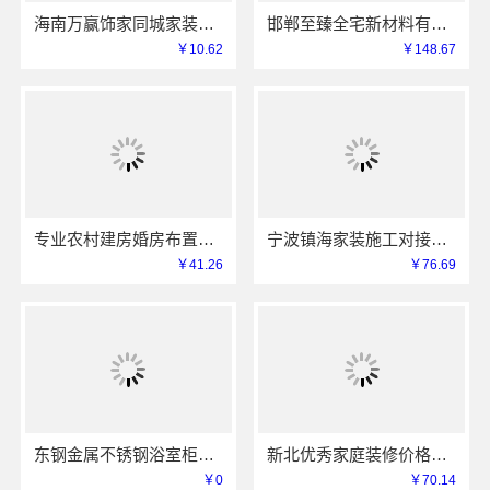
海南万赢饰家同城家装免费勘测，上门规划更贴心
邯郸至臻全宅新材料有限公司助力武安焕新至臻
￥10.62
￥148.67
专业农村建房婚房布置找中蓝建投北京建设有限公司四川
宁波镇海家装施工对接渠道，宁波雅美和居建材科技有限公司
￥41.26
￥76.69
东钢金属不锈钢浴室柜厂家怎么样江苏东钢金属科技详解
新北优秀家庭装修价格清单，常州宜居佳装饰工程有限公司明细公开
￥0
￥70.14