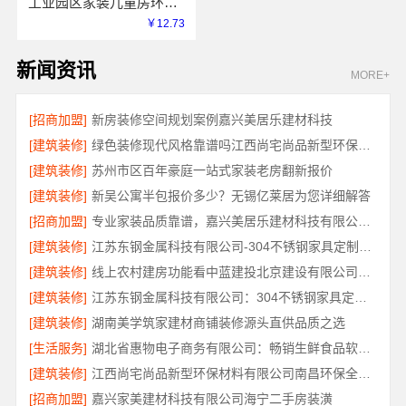
工业园区家装儿童房环保兔哥哥智装用材严选
￥12.73
新闻资讯
MORE+
[招商加盟]
新房装修空间规划案例嘉兴美居乐建材科技
[建筑装修]
绿色装修现代风格靠谱吗江西尚宅尚品新型环保材料有限公司
[建筑装修]
苏州市区百年豪庭一站式家装老房翻新报价
[建筑装修]
新吴公寓半包报价多少？无锡亿莱居为您详细解答
[招商加盟]
专业家装品质靠谱，嘉兴美居乐建材科技有限公司装修
[建筑装修]
江苏东钢金属科技有限公司-304不锈钢家具定制工厂评测
[建筑装修]
线上农村建房功能看中蓝建投北京建设有限公司四川
[建筑装修]
江苏东钢金属科技有限公司：304不锈钢家具定制工厂怎么样
[建筑装修]
湖南美学筑家建材商铺装修源头直供品质之选
[生活服务]
湖北省惠物电子商务有限公司：畅销生鲜食品软件功能解析
[建筑装修]
江西尚宅尚品新型环保材料有限公司南昌环保全屋定制口碑
[招商加盟]
嘉兴家美建材科技有限公司海宁二手房装潢