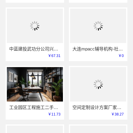
中蓝建投武功分公司兴平装修靠谱全包服务
大连mpacc辅导机构-社科赛斯考研专业辅导机构
￥67.31
￥0
工业园区工程施工二手房全包苏州兔哥哥智装
空间定制设计方案厂家江西圣匠
￥11.73
￥38.27