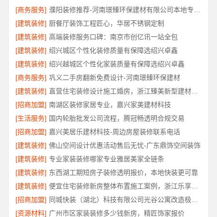
[商务服务]
濮阳装修推荐-河南璟臻环保建材有限公司本地专业团队
[建筑装修]
厨餐厅装饰工程匠心，华居不锈钢定制
[建筑装修]
高端装修服务口碑：南京市创亿讯一站全包
[建筑装修]
绍兴城区个性化装修质量有保障选绍兴卓鑫
[建筑装修]
绍兴越城区个性化家装质量有保障选绍兴卓鑫
[商务服务]
巩义二手房翻新免费设计-河南璟臻环保建材
[建筑装修]
直营住宅装修设计施工婚房，浙江臻美新型建材有限公司打造爱巢
[招商加盟]
南湖区装修家居专业，嘉兴家美建材科技
[生活服务]
国内轮胎批发公司流程，腾冠畅透明合规交易
[招商加盟]
嘉兴美居乐建材科技-周边房屋装修联系电话
[建筑装修]
佛山空间设计优惠活动售后无忧-广东鼎饰空间装饰
[建筑装修]
专业家装装修哪家专业雅居美家全链条
[建筑装修]
东西湖工期短房子装修透明报价，本地快装更可靠
[建筑装修]
便宜住宅装修新房整体布置施工案例，浙江乐享新材料有限公司
[招商加盟]
同城快装（湖北）科技有限公司光谷公寓改造极简风科技家装
[资源材料]
广州市区家装装修多少钱新房，精匠饰家报价