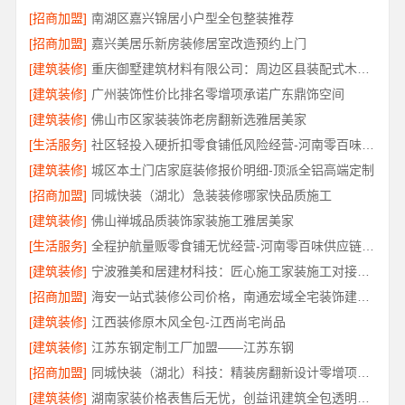
[招商加盟]
南湖区嘉兴锦居小户型全包整装推荐
[招商加盟]
嘉兴美居乐新房装修居室改造预约上门
[建筑装修]
重庆御墅建筑材料有限公司：周边区县装配式木模售后保障
[建筑装修]
广州装饰性价比排名零增项承诺广东鼎饰空间
[建筑装修]
佛山市区家装装饰老房翻新选雅居美家
[生活服务]
社区轻投入硬折扣零食铺低风险经营-河南零百味供应链有限公司
[建筑装修]
城区本土门店家庭装修报价明细-顶派全铝高端定制
[招商加盟]
同城快装（湖北）急装装修哪家快品质施工
[建筑装修]
佛山禅城品质装饰家装施工雅居美家
[生活服务]
全程护航量贩零食铺无忧经营-河南零百味供应链有限公司
[建筑装修]
宁波雅美和居建材科技：匠心施工家装施工对接渠道
[招商加盟]
海安一站式装修公司价格，南通宏域全宅装饰建材有限公司
[建筑装修]
江西装修原木风全包-江西尚宅尚品
[建筑装修]
江苏东钢定制工厂加盟——江苏东钢
[招商加盟]
同城快装（湖北）科技：精装房翻新设计零增项更安心
[建筑装修]
湖南家装价格表售后无忧，创益讯建筑全包透明报价