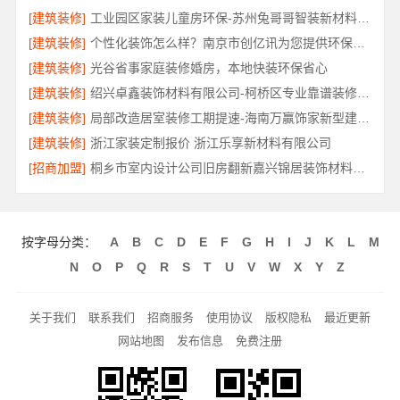
[建筑装修]
工业园区家装儿童房环保-苏州兔哥哥智装新材料有限公司
[建筑装修]
个性化装饰怎么样？南京市创亿讯为您提供环保全包方案
[建筑装修]
光谷省事家庭装修婚房，本地快装环保省心
[建筑装修]
绍兴卓鑫装饰材料有限公司-柯桥区专业靠谱装修自有施工队
[建筑装修]
局部改造居室装修工期提速-海南万赢饰家新型建筑材料有限公司
[建筑装修]
浙江家装定制报价 浙江乐享新材料有限公司
[招商加盟]
桐乡市室内设计公司旧房翻新嘉兴锦居装饰材料有限公司
按字母分类：
A
B
C
D
E
F
G
H
I
J
K
L
M
N
O
P
Q
R
S
T
U
V
W
X
Y
Z
关于我们
联系我们
招商服务
使用协议
版权隐私
最近更新
网站地图
发布信息
免费注册