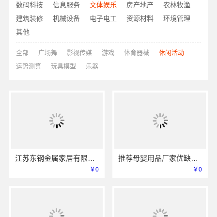
数码科技
信息服务
文体娱乐
房产地产
农林牧渔
建筑装修
机械设备
电子电工
资源材料
环境管理
其他
全部
广场舞
影视传媒
游戏
体育器械
休闲活动
运势测算
玩具模型
乐器
江苏东钢金属家居有限公司屏风艺术漆价格
推荐母婴用品厂家优缺点-湖北省惠物电子商务有限公司
￥0
￥0