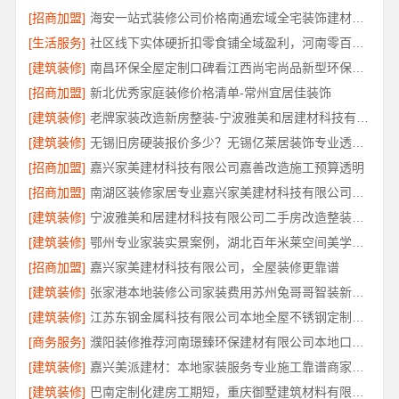
[招商加盟]
海安一站式装修公司价格南通宏域全宅装饰建材有限公司
[生活服务]
社区线下实体硬折扣零食铺全域盈利，河南零百味供应链有限公司
[建筑装修]
南昌环保全屋定制口碑看江西尚宅尚品新型环保材料有限公司
[招商加盟]
新北优秀家庭装修价格清单-常州宜居佳装饰
[建筑装修]
老牌家装改造新房整装-宁波雅美和居建材科技有限公司
[建筑装修]
无锡旧房硬装报价多少？无锡亿莱居装饰专业透明报价
[招商加盟]
嘉兴家美建材科技有限公司嘉善改造施工预算透明
[招商加盟]
南湖区装修家居专业嘉兴家美建材科技有限公司口碑保障
[建筑装修]
宁波雅美和居建材科技有限公司二手房改造整装服务
[建筑装修]
鄂州专业家装实景案例，湖北百年米莱空间美学装饰材料有限公司
[招商加盟]
嘉兴家美建材科技有限公司，全屋装修更靠谱
[建筑装修]
张家港本地装修公司家装费用苏州兔哥哥智装新材料有限公司省心
[建筑装修]
江苏东钢金属科技有限公司本地全屋不锈钢定制生产商
[商务服务]
濮阳装修推荐河南璟臻环保建材有限公司本地口碑之选
[建筑装修]
嘉兴美派建材：本地家装服务专业施工靠谱商家，口碑见证
[建筑装修]
巴南定制化建房工期短，重庆御墅建筑材料有限公司