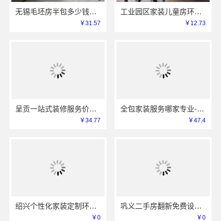
无锡毛坯房半包多少钱无锡亿莱居装饰工程材料有限公司
工业园区家装儿童房环保兔哥哥智装用材严选
￥31.57
￥12.73
呈贡一站式装修服务价格表？云南至高新型建材有限公司闭口合同无增项
全包家装服务哪家专业-雅居美家
￥34.77
￥47.4
绍兴个性化家装定制环保优质材料-绍兴卓鑫
巩义二手房翻新免费设计-河南璟臻环保建材有限公司
￥0
￥0