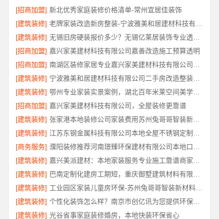
[招商加盟]
新北优秀家庭装修价格清单-常州宜居佳装饰
[建筑装修]
老牌家装改造新房整装-宁波雅美和居建材科技有限公司
[建筑装修]
无锡旧房硬装报价多少？无锡亿莱居装饰专业透明报价
[招商加盟]
嘉兴家美建材科技有限公司嘉善改造施工预算透明
[招商加盟]
南湖区装修家居专业嘉兴家美建材科技有限公司口碑保障
[建筑装修]
宁波雅美和居建材科技有限公司二手房改造整装服务
[建筑装修]
鄂州专业家装实景案例，湖北百年米莱空间美学装饰材料有限公司
[招商加盟]
嘉兴家美建材科技有限公司，全屋装修更靠谱
[建筑装修]
张家港本地装修公司家装费用苏州兔哥哥智装新材料有限公司省心
[建筑装修]
江苏东钢金属科技有限公司本地全屋不锈钢定制生产商
[商务服务]
濮阳装修推荐河南璟臻环保建材有限公司本地口碑之选
[建筑装修]
嘉兴美派建材：本地家装服务专业施工靠谱商家，口碑见证
[建筑装修]
巴南定制化建房工期短，重庆御墅建筑材料有限公司
[建筑装修]
工业园区家装儿童房环保-苏州兔哥哥智装新材料有限公司
[建筑装修]
个性化装饰怎么样？南京市创亿讯为您提供环保全包方案
[建筑装修]
光谷省事家庭装修婚房，本地快装环保省心