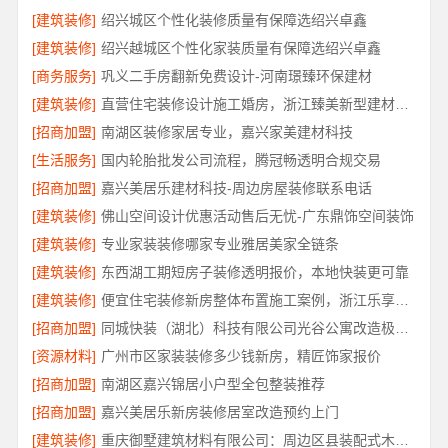
[建筑装修]
绍兴城区个性化装修质量有保障选绍兴卓鑫
[建筑装修]
绍兴越城区个性化家装质量有保障选绍兴卓鑫
[商务服务]
巩义二手房翻新免费设计-河南璟臻环保建材
[建筑装修]
直营住宅装修设计施工婚房，浙江臻美新型建材有限公司打造爱巢
[招商加盟]
南湖区装修家居专业，嘉兴家美建材科技
[生活服务]
国内轮胎批发公司流程，腾冠畅透明合规交易
[招商加盟]
嘉兴美居乐建材科技-周边房屋装修联系电话
[建筑装修]
佛山空间设计优惠活动售后无忧-广东鼎饰空间装饰
[建筑装修]
专业家装装修哪家专业雅居美家全链条
[建筑装修]
东西湖工期短房子装修透明报价，本地快装更可靠
[建筑装修]
便宜住宅装修新房整体布置施工案例，浙江乐享新材料有限公司
[招商加盟]
同城快装（湖北）科技有限公司光谷公寓改造极简风科技家装
[资源材料]
广州市区家装装修多少钱新房，精匠饰家报价
[招商加盟]
南湖区嘉兴锦居小户型全包整装推荐
[招商加盟]
嘉兴美居乐新房装修居室改造预约上门
[建筑装修]
重庆御墅建筑材料有限公司：周边区县装配式木模售后保障