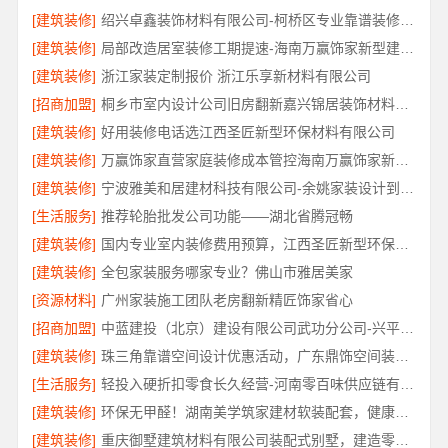
[建筑装修]
绍兴卓鑫装饰材料有限公司-柯桥区专业靠谱装修自有施工队
[建筑装修]
局部改造居室装修工期提速-海南万赢饰家新型建筑材料有限公司
[建筑装修]
浙江家装定制报价 浙江乐享新材料有限公司
[招商加盟]
桐乡市室内设计公司旧房翻新嘉兴锦居装饰材料有限公司
[建筑装修]
好用装修电话选江西圣匠新型环保材料有限公司
[建筑装修]
万赢饰家直营家庭装修成本管控海南万赢饰家新型建筑材料有限公司
[建筑装修]
宁波雅美和居建材科技有限公司-余姚家装设计到店咨询
[生活服务]
推荐轮胎批发公司功能——湖北省腾冠畅
[建筑装修]
国内专业室内装修费用预算，江西圣匠新型环保材料有限公司
[建筑装修]
全包家装服务哪家专业？佛山市雅居美家
[资源材料]
广州家装施工团队老房翻新精匠饰家省心
[招商加盟]
中蓝建投（北京）建设有限公司武功分公司-兴平装修靠谱全包
[建筑装修]
珠三角靠谱空间设计优惠活动，广东鼎饰空间装饰工程有限公司闭口合同无增项
[生活服务]
轻投入硬折扣零食长久经营-河南零百味供应链有限公司
[建筑装修]
环保无甲醛！湖南美学筑家建材软装配套，健康装修首选
[建筑装修]
重庆御墅建筑材料有限公司装配式别墅，建造零增项