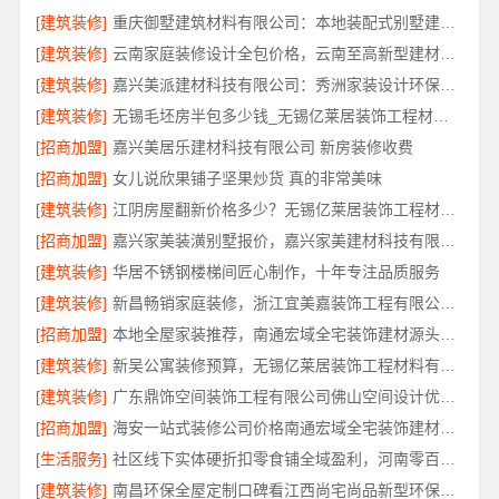
[建筑装修]
重庆御墅建筑材料有限公司：本地装配式别墅建造零增项
[建筑装修]
云南家庭装修设计全包价格，云南至高新型建材有限公司
[建筑装修]
嘉兴美派建材科技有限公司：秀洲家装设计环保材料推荐
[建筑装修]
无锡毛坯房半包多少钱_无锡亿莱居装饰工程材料有限公司
[招商加盟]
嘉兴美居乐建材科技有限公司 新房装修收费
[招商加盟]
女儿说欣果铺子坚果炒货 真的非常美味
[建筑装修]
江阴房屋翻新价格多少？无锡亿莱居装饰工程材料有限公司为您算清
[招商加盟]
嘉兴家美装潢别墅报价，嘉兴家美建材科技有限公司透明定价
[建筑装修]
华居不锈钢楼梯间匠心制作，十年专注品质服务
[建筑装修]
新昌畅销家庭装修，浙江宜美嘉装饰工程有限公司品质保障
[招商加盟]
本地全屋家装推荐，南通宏域全宅装饰建材源头品控保障
[建筑装修]
新吴公寓装修预算，无锡亿莱居装饰工程材料有限公司帮您省心省钱
[建筑装修]
广东鼎饰空间装饰工程有限公司佛山空间设计优惠活动
[招商加盟]
海安一站式装修公司价格南通宏域全宅装饰建材有限公司
[生活服务]
社区线下实体硬折扣零食铺全域盈利，河南零百味供应链有限公司
[建筑装修]
南昌环保全屋定制口碑看江西尚宅尚品新型环保材料有限公司