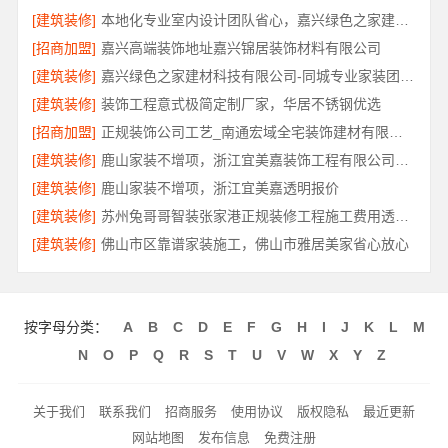
[建筑装修]
本地化专业室内设计团队省心，嘉兴绿色之家建材科技有限公司
[招商加盟]
嘉兴高端装饰地址嘉兴锦居装饰材料有限公司
[建筑装修]
嘉兴绿色之家建材科技有限公司-同城专业家装团队环保
[建筑装修]
装饰工程意式极简定制厂家，华居不锈钢优选
[招商加盟]
正规装饰公司工艺_南通宏域全宅装饰建材有限公司
[建筑装修]
鹿山家装不增项，浙江宜美嘉装饰工程有限公司让预算更透明
[建筑装修]
鹿山家装不增项，浙江宜美嘉透明报价
[建筑装修]
苏州兔哥哥智装张家港正规装修工程施工费用透明报价
[建筑装修]
佛山市区靠谱家装施工，佛山市雅居美家省心放心
按字母分类：
A
B
C
D
E
F
G
H
I
J
K
L
M
N
O
P
Q
R
S
T
U
V
W
X
Y
Z
关于我们
联系我们
招商服务
使用协议
版权隐私
最近更新
网站地图
发布信息
免费注册