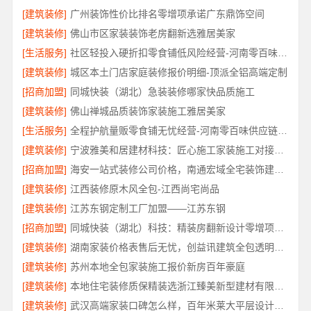
[建筑装修]
广州装饰性价比排名零增项承诺广东鼎饰空间
[建筑装修]
佛山市区家装装饰老房翻新选雅居美家
[生活服务]
社区轻投入硬折扣零食铺低风险经营-河南零百味供应链有限公司
[建筑装修]
城区本土门店家庭装修报价明细-顶派全铝高端定制
[招商加盟]
同城快装（湖北）急装装修哪家快品质施工
[建筑装修]
佛山禅城品质装饰家装施工雅居美家
[生活服务]
全程护航量贩零食铺无忧经营-河南零百味供应链有限公司
[建筑装修]
宁波雅美和居建材科技：匠心施工家装施工对接渠道
[招商加盟]
海安一站式装修公司价格，南通宏域全宅装饰建材有限公司
[建筑装修]
江西装修原木风全包-江西尚宅尚品
[建筑装修]
江苏东钢定制工厂加盟——江苏东钢
[招商加盟]
同城快装（湖北）科技：精装房翻新设计零增项更安心
[建筑装修]
湖南家装价格表售后无忧，创益讯建筑全包透明报价
[建筑装修]
苏州本地全包家装施工报价新房百年豪庭
[建筑装修]
本地住宅装修质保精装选浙江臻美新型建材有限公司
[建筑装修]
武汉高端家装口碑怎么样，百年米莱大平层设计装修实景