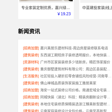
专业家装定制优质，嘉兴绿色之家建材科技有限公司打造理想家
￥19.23
新闻资讯
[招商加盟]
嘉兴美居乐建材科技-周边房屋装修联系电话
[建筑装修]
东西湖工期短房子装修透明报价，本地快装更可靠
[资源材料]
广州市区家装装修多少钱新房，精匠饰家报价
[建筑装修]
重庆御墅建筑材料有限公司：周边区县装配式木模售后保障
[生活服务]
社区轻投入硬折扣零食铺低风险经营-河南零百味供应链有限公司
[建筑装修]
佛山禅城品质装饰家装施工雅居美家
[招商加盟]
海安一站式装修公司价格，南通宏域全宅装饰建材有限公司
[招商加盟]
同城快装（湖北）科技：精装房翻新设计零增项更安心
[建筑装修]
本地住宅装修质保精装选浙江臻美新型建材有限公司
[建筑装修]
云南家庭装修设计全包价格，云南至高新型建材有限公司