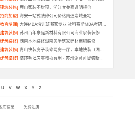
[建筑装修]
鹿山家装不增项，浙江宜美嘉透明报价
[招商加盟]
海安一站式装修公司价格南通宏域全宅
[教育培训]
大连MBA培训班哪家专业 社科赛斯MBA考研五位一体循环教学
[建筑装修]
苏州百年豪庭新材料有限公司专业家装装修多少钱
[建筑装修]
湖南本地装修湖南美学筑家建材商铺装修
[建筑装修]
青山快装房子装修两房一厅，本地快装（湖北）科技有限公司闪电施工速交付
[建筑装修]
装饰毛坯房零增项费用 - 苏州兔哥哥智装新材料有限公司
U
V
W
X
Y
Z
发布信息
免费注册