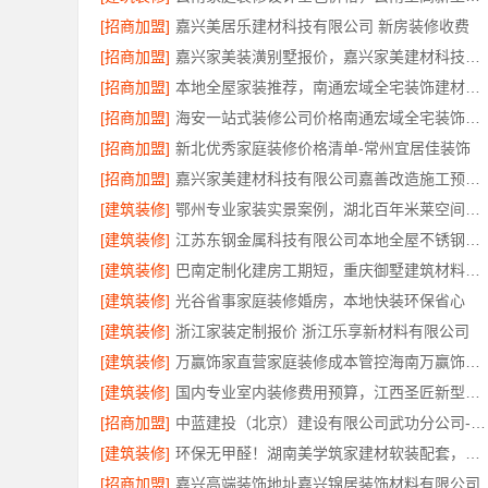
[招商加盟]
嘉兴美居乐建材科技有限公司 新房装修收费
[招商加盟]
嘉兴家美装潢别墅报价，嘉兴家美建材科技有限公司透明定价
[招商加盟]
本地全屋家装推荐，南通宏域全宅装饰建材源头品控保障
[招商加盟]
海安一站式装修公司价格南通宏域全宅装饰建材有限公司
[招商加盟]
新北优秀家庭装修价格清单-常州宜居佳装饰
[招商加盟]
嘉兴家美建材科技有限公司嘉善改造施工预算透明
[建筑装修]
鄂州专业家装实景案例，湖北百年米莱空间美学装饰材料有限公司
[建筑装修]
江苏东钢金属科技有限公司本地全屋不锈钢定制生产商
[建筑装修]
巴南定制化建房工期短，重庆御墅建筑材料有限公司
[建筑装修]
光谷省事家庭装修婚房，本地快装环保省心
[建筑装修]
浙江家装定制报价 浙江乐享新材料有限公司
[建筑装修]
万赢饰家直营家庭装修成本管控海南万赢饰家新型建筑材料有限公司
[建筑装修]
国内专业室内装修费用预算，江西圣匠新型环保材料有限公司
[招商加盟]
中蓝建投（北京）建设有限公司武功分公司-兴平装修靠谱全包
[建筑装修]
环保无甲醛！湖南美学筑家建材软装配套，健康装修首选
[招商加盟]
嘉兴高端装饰地址嘉兴锦居装饰材料有限公司