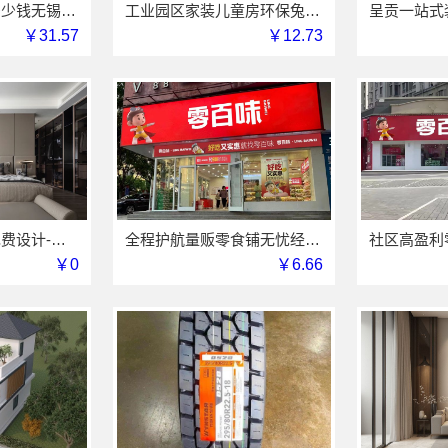
无锡毛坯房半包多少钱无锡亿莱居装饰工程材料有限公司
工业园区家装儿童房环保兔哥哥智装用材严选
￥31.57
￥12.73
巩义二手房翻新免费设计-河南璟臻环保建材有限公司
全程护航量贩零食铺无忧经营-河南零百味供应链有限公司
￥0
￥6.66