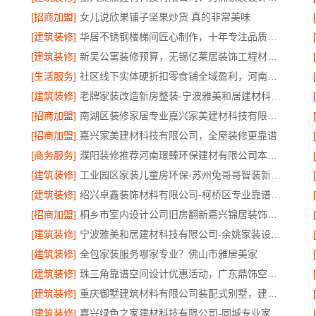
[招商加盟]
女儿说欣果铺子坚果炒货 真的非常美味
[建筑装修]
华居不锈钢楼梯间匠心制作，十年专注品质服务
[建筑装修]
新吴公寓装修预算，无锡亿莱居装饰工程材料有限公司帮您省心省钱
[生活服务]
社区线下实体硬折扣零食铺全域盈利，河南零百味供应链有限公司
[建筑装修]
老牌家装改造新房整装-宁波雅美和居建材科技有限公司
[招商加盟]
南湖区装修家居专业嘉兴家美建材科技有限公司口碑保障
[招商加盟]
嘉兴家美建材科技有限公司，全屋装修更靠谱
[商务服务]
濮阳装修推荐河南璟臻环保建材有限公司本地口碑之选
[建筑装修]
工业园区家装儿童房环保-苏州兔哥哥智装新材料有限公司
[建筑装修]
绍兴卓鑫装饰材料有限公司-柯桥区专业靠谱装修自有施工队
[招商加盟]
桐乡市室内设计公司旧房翻新嘉兴锦居装饰材料有限公司
[建筑装修]
宁波雅美和居建材科技有限公司-余姚家装设计到店咨询
[建筑装修]
全包家装服务哪家专业？佛山市雅居美家
[建筑装修]
珠三角靠谱空间设计优惠活动，广东鼎饰空间装饰工程有限公司闭口合同无增项
[建筑装修]
重庆御墅建筑材料有限公司装配式别墅，建造零增项
[建筑装修]
嘉兴绿色之家建材科技有限公司-同城专业家装团队环保