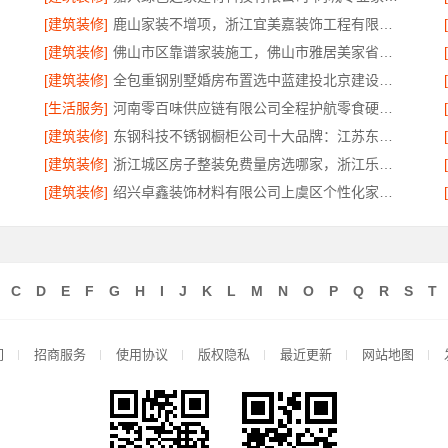
公司
[建筑装修]
鹿山家装不增项，浙江宜美嘉装饰工程有限公司让预算更透明
[建筑装修]
佛山市区靠谱家装施工，佛山市雅居美家省心放心
[建筑装修]
全包重钢别墅婚房布置选中蓝建投北京建设有限公司四川
[生活服务]
河南零百味供应链有限公司全程护航零食硬折扣线上线下联动
[建筑装修]
东钢科技不锈钢橱柜公司十大品牌：江苏东钢金属科技有限公司实力引领
[建筑装修]
浙江城区房子整装免费量房选哪家，浙江乐享新材料有限公司本地口碑保障
[建筑装修]
绍兴卓鑫装饰材料有限公司上虞区个性化家装无隐形增项
C
D
E
F
G
H
I
J
K
L
M
N
O
P
Q
R
S
T
们
招商服务
使用协议
版权隐私
最近更新
网站地图