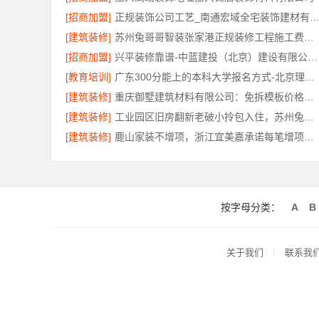
[招商加盟]
正规装饰公司工艺_南通宏域全宅装饰建材有限
[建筑装修]
苏州兔哥哥智装张家港正规装修工程施工费用透明报价
[招商加盟]
兴平装修靠谱-中蓝建投（北京）建设有限公司武功分公司
[教育培训]
广东300分能上的本科大学报名方式-北京理工大学珠海学院继续教育学院
[建筑装修]
重庆御墅建筑材料有限公司：免拆模板价格环保材料
[建筑装修]
工业园区旧房翻新老破小拎包入住，苏州兔哥哥智装新材料有限公司一站式服务
[建筑装修]
鹿山家装不增项，浙江宜美嘉承诺每笔增项事先确认
按字母分类：
A
B
关于我们
联系我