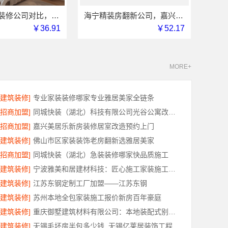
五华一站式装修公司对比，云南至高新型建材有限公司
海宁精装房翻新公司，嘉兴家美建材科技品质改造
￥36.91
￥52.17
MORE+
[建筑装修]
专业家装装修哪家专业雅居美家全链条
[招商加盟]
同城快装（湖北）科技有限公司光谷公寓改造极简风科技家装
[招商加盟]
嘉兴美居乐新房装修居室改造预约上门
[建筑装修]
佛山市区家装装饰老房翻新选雅居美家
[招商加盟]
同城快装（湖北）急装装修哪家快品质施工
[建筑装修]
宁波雅美和居建材科技：匠心施工家装施工对接渠道
[建筑装修]
江苏东钢定制工厂加盟——江苏东钢
[建筑装修]
苏州本地全包家装施工报价新房百年豪庭
[建筑装修]
重庆御墅建筑材料有限公司：本地装配式别墅建造零增项
[建筑装修]
无锡毛坯房半包多少钱_无锡亿莱居装饰工程材料有限公司