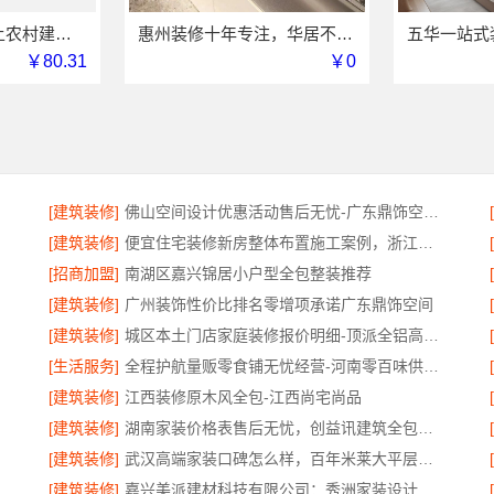
中蓝建投家装|线上农村建房功能一站式
惠州装修十年专注，华居不锈钢口碑之选
￥80.31
￥0
[建筑装修]
佛山空间设计优惠活动售后无忧-广东鼎饰空间装饰
[建筑装修]
便宜住宅装修新房整体布置施工案例，浙江乐享新材料有限公司
[招商加盟]
南湖区嘉兴锦居小户型全包整装推荐
[建筑装修]
广州装饰性价比排名零增项承诺广东鼎饰空间
[建筑装修]
城区本土门店家庭装修报价明细-顶派全铝高端定制
[生活服务]
全程护航量贩零食铺无忧经营-河南零百味供应链有限公司
[建筑装修]
江西装修原木风全包-江西尚宅尚品
[建筑装修]
湖南家装价格表售后无忧，创益讯建筑全包透明报价
[建筑装修]
武汉高端家装口碑怎么样，百年米莱大平层设计装修实景
[建筑装修]
嘉兴美派建材科技有限公司：秀洲家装设计环保材料推荐