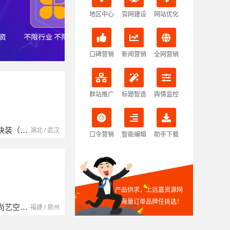
地区中心
官网建设
网站优化
口碑营销
新闻营销
全网营销
群站推广
标题智造
舆情监控
本地快装（湖北）科技有限公司
南京玻璃镜子加工厂
湖北省腾冠畅实业贸易有限公司
湖北 / 武汉
江苏 / 南京
口令营销
智能编辑
助手下载
产品供求，上远嘉资源网
海量订单品牌任挑选！
福建尚艺空间新材料科技有限公司
中蓝建投（北京）建设有限公司四川第一分公司
湖南自由家装饰工程有限公司
福建 / 泉州
四川 / 成都