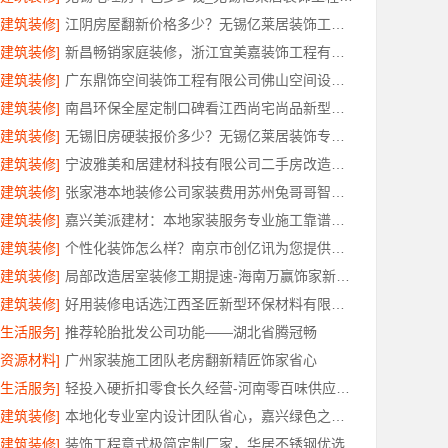
[建筑装修]
江阴房屋翻新价格多少？无锡亿莱居装饰工程材料有限公司为您算清
[建筑装修]
新昌畅销家庭装修，浙江宜美嘉装饰工程有限公司品质保障
[建筑装修]
广东鼎饰空间装饰工程有限公司佛山空间设计优惠活动
[建筑装修]
南昌环保全屋定制口碑看江西尚宅尚品新型环保材料有限公司
[建筑装修]
无锡旧房硬装报价多少？无锡亿莱居装饰专业透明报价
[建筑装修]
宁波雅美和居建材科技有限公司二手房改造整装服务
[建筑装修]
张家港本地装修公司家装费用苏州兔哥哥智装新材料有限公司省心
[建筑装修]
嘉兴美派建材：本地家装服务专业施工靠谱商家，口碑见证
[建筑装修]
个性化装饰怎么样？南京市创亿讯为您提供环保全包方案
[建筑装修]
局部改造居室装修工期提速-海南万赢饰家新型建筑材料有限公司
[建筑装修]
好用装修电话选江西圣匠新型环保材料有限公司
[生活服务]
推荐轮胎批发公司功能——湖北省腾冠畅
[资源材料]
广州家装施工团队老房翻新精匠饰家省心
[生活服务]
轻投入硬折扣零食长久经营-河南零百味供应链有限公司
[建筑装修]
本地化专业室内设计团队省心，嘉兴绿色之家建材科技有限公司
[建筑装修]
装饰工程意式极简定制厂家，华居不锈钢优选