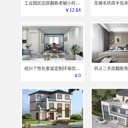
工业园区旧房翻新老破小拎包入住兔哥哥智装快速交付
￥12.64
绍兴个性化家装定制环保优质材料-绍兴卓鑫
￥0